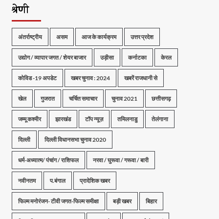
श्रेणी
अंतर्राष्ट्रीय
असम
आज के कार्यक्रम
उत्तर प्रदेश
उद्योग / व्यापार जगत / शेयर बाजार
उड़ीसा
कर्नाटका
केरल
कोविड -19 अपडेट
खबर चुनाव : 2024
खबरें राजधानी से
खेल
गुजरात
चर्चित समाचार
चुनाव 2021
छत्तीसगढ़
जम्मू कश्मीर
झारखंड
टॉप न्यूज़
तमिलनाडु
तेलंगाना
दिल्ली
दिल्ली विधानसभा चुनाव 2020
धर्म-अध्यात्म/ पंचांग / राशिफल
नरवा / घुरूवा / गरूवा / बारी
नवीनतम
प.बंगाल
प्रादेशिक खबर
फिल्म मनोरंजन- टीवी जगत-फिल्म समीक्षा
बड़ी खबर
बिहार