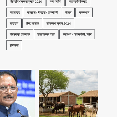
बिहार विधानसभा चुनाव 2020
मध्य प्रदेश
महत्वपूर्ण योजनाएं
महाराष्ट्र
मोबाईल / गैजेट्स / तकनीकी
मौसम
राजस्थान
राष्ट्रीय
लेख/आलेख
लोकसभा चुनाव 2024
विज्ञान एवं तकनीक
संपादक की पसंद
स्वास्थ्य / जीवनशैली / योग
हरियाणा