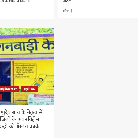
पोर्टल...
्य के विभिन्न विभागों,...
मुख्य
और पढ़ें
सचिव
ने
ई-
प्रगति
पोर्टल
पर
जियोटैग
फोटो
के
साथ
रिपोर्ट
अपलोड
करने
्रादेशिक खबर
बड़ी खबर
के
दिए
निर्देश
के
ष्णुदेव साय के नेतृत्व में
बारे
 जिलों के भवनविहीन
में
्द्रों को मिलेंगे पक्के
और
पढ़ें