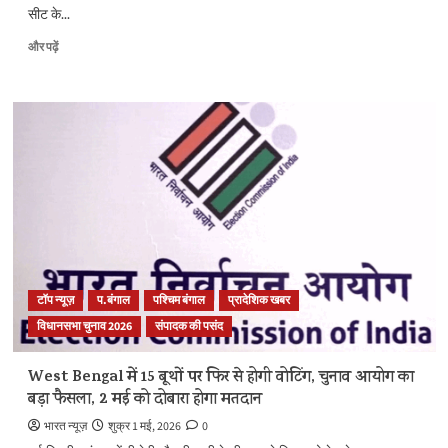
विकल्प
सीट के...
के
बारे
पश्चिम
और पढ़ें
में
बंगाल
और
की
पढ़ें
फाल्टा
विधानसभा
सीट
पर
फिर
से
21
मई
को
होगा
मतदान,
टॉप न्यूज़
प.बंगाल
पश्चिम बंगाल
प्रादेशिक खबर
धांधली
विधानसभा चुनाव 2026
संपादक की पसंद
की
शिकायत
पर
West Bengal में 15 बूथों पर फिर से होगी वोटिंग, चुनाव आयोग का
चुनाव
बड़ा फैसला, 2 मई को दोबारा होगा मतदान
आयोग
का
भारत न्यूज़
शुक्र 1 मई, 2026
0
फैसला