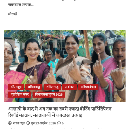
बारे
जबरदस्त उत्साह...
में
और
West
और पढ़ें
पढ़ें
Bengal
Election2026:
पश्चिम
बंगाल
में
दूसरे
फेज
में
भी
बंपर
वोटिंग,
90
फीसदी
टॉप न्यूज़
तमिलनाडु
तमिलनाडु
प.बंगाल
पश्चिम बंगाल
मतदान;
प्रादेशिक खबर
विधानसभा चुनाव 2026
हुगली
में
पड़े
आज़ादी के बाद से अब तक का सबसे ज़्यादा वोटिंग पार्टिसिपेशन
सबसे
रिकॉर्ड मतदान, मतदाताओं में जबरदस्त उत्साह
ज्यादा
वोट..
भारत न्यूज़
गुरु 23 अप्रैल, 2026
0
के