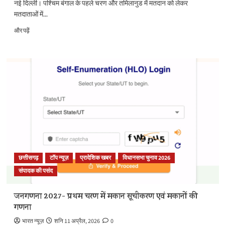
नई दिल्ली। पश्चिम बंगाल के पहले चरण और तमिलानुड में मतदान को लेकर
बारे
मतदाताओं में...
में
और
आज़ादी
और पढ़ें
पढ़ें
के
बाद
से
अब
तक
का
सबसे
ज़्यादा
वोटिंग
पार्टिसिपेशन
रिकॉर्ड
मतदान,
मतदाताओं
छत्तीसगढ़
टॉप न्यूज़
प्रादेशिक खबर
विधानसभा चुनाव 2026
में
संपादक की पसंद
जबरदस्त
उत्साह
के
जनगणना 2027- प्रथम चरण में मकान सूचीकरण एवं मकानों की
बारे
गणना
में
और
भारत न्यूज़
शनि 11 अप्रैल, 2026
0