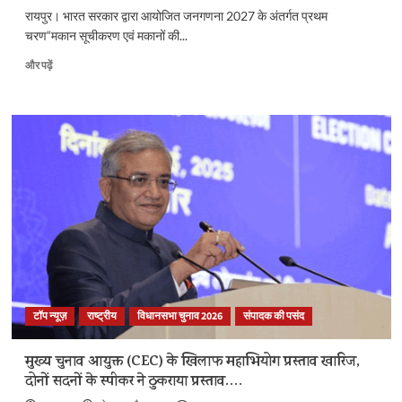
पढ़ें
रायपुर। भारत सरकार द्वारा आयोजित जनगणना 2027 के अंतर्गत प्रथम
चरण“मकान सूचीकरण एवं मकानों की...
जनगणना
और पढ़ें
2027-
प्रथम
चरण
में
मकान
सूचीकरण
एवं
मकानों
की
गणना
के
बारे
में
और
टॉप न्यूज़
राष्ट्रीय
विधानसभा चुनाव 2026
संपादक की पसंद
पढ़ें
मुख्य चुनाव आयुक्त (CEC) के खिलाफ महाभियोग प्रस्ताव खारिज,
दोनों सदनों के स्पीकर ने ठुकराया प्रस्ताव….