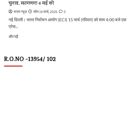
चुनाव, मतगणना 4 मई को
पढ़ें
भारत न्यूज़
सोम 16 मार्च, 2026
0
नई दिल्ली। भारत निर्वाचन आयोग (ECI) 15 मार्च (रविवार) को शाम 4:00 बजे एक
प्रेस...
Assembly
और पढ़ें
Election
Dates
2026:
R.O.NO -13954/ 102
4
राज्यों
और
एक
केंद्र
शासित
प्रदेश
में
9
अप्रैल
से
शुरू
होगा
मतदान,