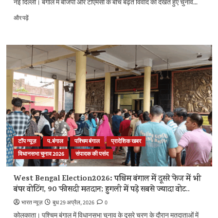
नई दिल्ली। बंगाल में बीजेपी और टीएमसी के बीच बढ़ते विवाद को देखते हुए चुनाव...
के
बारे
West
और पढ़ें
में
Bengal
और
में
पढ़ें
15
बूथों
पर
फिर
से
होगी
वोटिंग,
चुनाव
आयोग
का
बड़ा
टॉप न्यूज़
प.बंगाल
पश्चिम बंगाल
प्रादेशिक खबर
फैसला,
विधानसभा चुनाव 2026
संपादक की पसंद
2
मई
को
West Bengal Election2026: पश्चिम बंगाल में दूसरे फेज में भी
दोबारा
बंपर वोटिंग, 90 फीसदी मतदान; हुगली में पड़े सबसे ज्यादा वोट..
होगा
मतदान
भारत न्यूज़
बुध 29 अप्रैल, 2026
0
के
कोलकाता। पश्चिम बंगाल में विधानसभा चुनाव के दूसरे चरण के दौरान मतदाताओं में