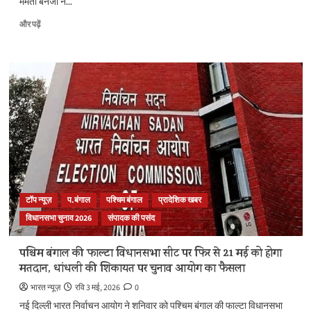
ममता बनर्जी ने...
बड़ा
और पढ़ें
बयान:
ममता
बनर्जी
के
इस्तीफा
देने
से
इनकार……।
अब
अटकेगी
बंगाल
के
नए
टॉप न्यूज़
प.बंगाल
पश्चिम बंगाल
प्रादेशिक खबर
CM
विधानसभा चुनाव 2026
संपादक की पसंद
की
शपथ?
राज्यपाल
पश्चिम बंगाल की फाल्टा विधानसभा सीट पर फिर से 21 मई को होगा
के
मतदान, धांधली की शिकायत पर चुनाव आयोग का फैसला
पास
क्या
भारत न्यूज़
रवि 3 मई, 2026
0
हैं
नई दिल्ली भारत निर्वाचन आयोग ने शनिवार को पश्चिम बंगाल की फाल्टा विधानसभा