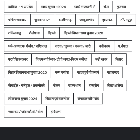
कोविड -19 अपडेट
खबर चुनाव : 2024
खबरें राजधानी से
खेल
गुजरात
चर्चित समाचार
चुनाव 2021
छत्तीसगढ़
जम्मू कश्मीर
झारखंड
टॉप न्यूज़
तमिलनाडु
तेलंगाना
दिल्ली
दिल्ली विधानसभा चुनाव 2020
धर्म-अध्यात्म/ पंचांग / राशिफल
नरवा / घुरूवा / गरूवा / बारी
नवीनतम
प.बंगाल
प्रादेशिक खबर
फिल्म मनोरंजन- टीवी जगत-फिल्म समीक्षा
बड़ी खबर
बिहार
बिहार विधानसभा चुनाव 2020
मध्य प्रदेश
महत्वपूर्ण योजनाएं
महाराष्ट्र
मोबाईल / गैजेट्स / तकनीकी
मौसम
राजस्थान
राष्ट्रीय
लेख/आलेख
लोकसभा चुनाव 2024
विज्ञान एवं तकनीक
संपादक की पसंद
स्वास्थ्य / जीवनशैली / योग
हरियाणा