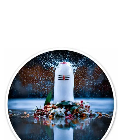
बंगाल
में
2
चरणों
में
होगें
चुनाव,
मतगणना
4
मई
को
के
बारे
में
और
पढ़ें