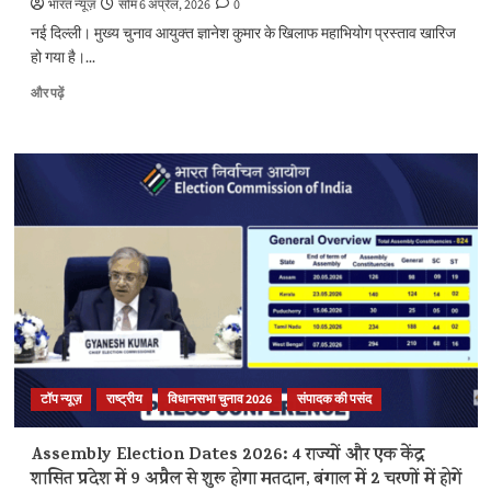
भारत न्यूज़
सोम 6 अप्रैल, 2026
0
नई दिल्ली। मुख्य चुनाव आयुक्त ज्ञानेश कुमार के खिलाफ महाभियोग प्रस्ताव खारिज
हो गया है।...
मुख्य
और पढ़ें
चुनाव
आयुक्त
(CEC)
के
खिलाफ
महाभियोग
प्रस्ताव
खारिज,
दोनों
सदनों
के
स्पीकर
ने
ठुकराया
टॉप न्यूज़
राष्ट्रीय
विधानसभा चुनाव 2026
संपादक की पसंद
प्रस्ताव….
के
बारे
Assembly Election Dates 2026: 4 राज्यों और एक केंद्र
में
शासित प्रदेश में 9 अप्रैल से शुरू होगा मतदान, बंगाल में 2 चरणों में होगें
और