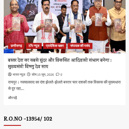
:
मुख्यमंत्री
विष्णु
देव
साय
के
बारे
में
छत्तीसगढ़
टॉप न्यूज़
प्रादेशिक खबर
संपादक की पसंद
और
पढ़ें
बस्तर देश का सबसे सुंदर और विकसित आदिवासी संभाग बनेगा :
मुख्यमंत्री विष्णु देव साय
भारत न्यूज़
सोम 15 जून, 2026
0
रायपुर। नक्सलवाद का दंश झेलते-झेलते बस्तर चार दशकों तक विकास की मुख्यधारा
से दूर रहा,...
बस्तर
और पढ़ें
देश
का
सबसे
R.O.NO -13954/ 102
सुंदर
और