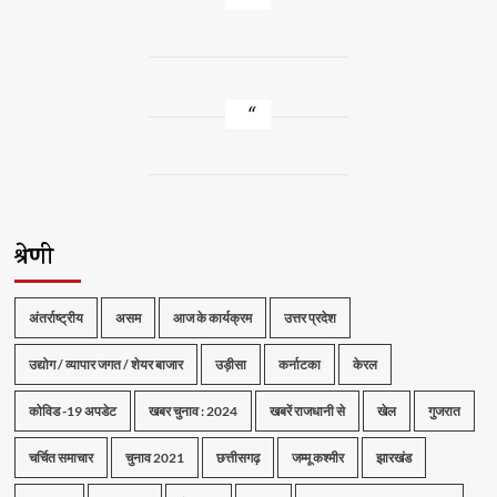
श्रेणी
अंतर्राष्ट्रीय
असम
आज के कार्यक्रम
उत्तर प्रदेश
उद्योग / व्यापार जगत / शेयर बाजार
उड़ीसा
कर्नाटका
केरल
कोविड -19 अपडेट
खबर चुनाव : 2024
खबरें राजधानी से
खेल
गुजरात
चर्चित समाचार
चुनाव 2021
छत्तीसगढ़
जम्मू कश्मीर
झारखंड