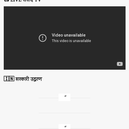
📺 LIVE संसद TV
🇮🇳 सरकारी उद्धरण