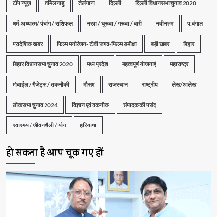
टॉप न्यूज़
तमिलनाडु
तेलंगाना
दिल्ली
दिल्ली विधानसभा चुनाव 2020
धर्म-अध्यात्म/ पंचांग / राशिफल
नरवा / घुरूवा / गरूवा / बारी
नवीनतम
प.बंगाल
प्रादेशिक खबर
फिल्म मनोरंजन- टीवी जगत-फिल्म समीक्षा
बड़ी खबर
बिहार
बिहार विधानसभा चुनाव 2020
मध्य प्रदेश
महत्वपूर्ण योजनाएं
महाराष्ट्र
मोबाईल / गैजेट्स / तकनीकी
मौसम
राजस्थान
राष्ट्रीय
लेख/आलेख
लोकसभा चुनाव 2024
विज्ञान एवं तकनीक
संपादक की पसंद
स्वास्थ्य / जीवनशैली / योग
हरियाणा
हो सकता है आप चूक गए हों