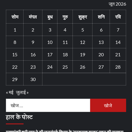
जून 2026
सोम
मंगल
बुध
गुरु
शुक्र
शनि
रवि
1
2
3
4
5
6
7
8
9
10
11
12
13
14
15
16
17
18
19
20
21
22
23
24
25
26
27
28
29
30
« मई
जुलाई »
निम्न
को
हाल के पोस्ट
खोजें: