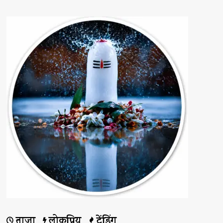
विकसित
आदिवासी
संभाग
बनेगा
:
मुख्यमंत्री
विष्णु
देव
साय
के
बारे
में
और
पढ़ें
ताज़ा
लोकप्रिय
ट्रेंडिंग