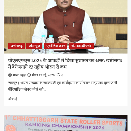
छत्तीसगढ़
टॉप न्यूज़
प्रादेशिक खबर
संपादक की पसंद
पीएलएफएस 2025 के आंकड़ों में दिखा सुशासन का असर: छत्तीसगढ़
में बेरोजगारी दर राष्ट्रीय औसत से कम
भारत न्यूज़
मंगल 12 मई, 2026
0
रायपुर। भारत सरकार के सांख्यिकी एवं कार्यक्रम कार्यान्वयन मंत्रालय द्वारा जारी
पीरियॉडिक लेबर फोर्स सर्वे...
पीएलएफएस
और पढ़ें
2025
के
आंकड़ों
में
दिखा