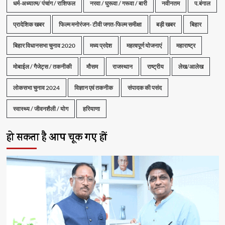
धर्म-अध्यात्म/ पंचांग / राशिफल
नरवा / घुरूवा / गरूवा / बारी
नवीनतम
प.बंगाल
प्रादेशिक खबर
फिल्म मनोरंजन- टीवी जगत-फिल्म समीक्षा
बड़ी खबर
बिहार
बिहार विधानसभा चुनाव 2020
मध्य प्रदेश
महत्वपूर्ण योजनाएं
महाराष्ट्र
मोबाईल / गैजेट्स / तकनीकी
मौसम
राजस्थान
राष्ट्रीय
लेख/आलेख
लोकसभा चुनाव 2024
विज्ञान एवं तकनीक
संपादक की पसंद
स्वास्थ्य / जीवनशैली / योग
हरियाणा
हो सकता है आप चूक गए हों