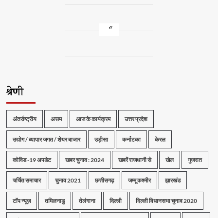
श्रेणी
अंतर्राष्ट्रीय
असम
आज के कार्यक्रम
उत्तर प्रदेश
उद्योग / व्यापार जगत / शेयर बाजार
उड़ीसा
कर्नाटका
केरल
कोविड -19 अपडेट
खबर चुनाव : 2024
खबरें राजधानी से
खेल
गुजरात
चर्चित समाचार
चुनाव 2021
छत्तीसगढ़
जम्मू कश्मीर
झारखंड
टॉप न्यूज़
तमिलनाडु
तेलंगाना
दिल्ली
दिल्ली विधानसभा चुनाव 2020