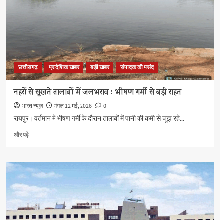
चौंपियन
के
बारे
में
और
पढ़ें
छत्तीसगढ़
प्रादेशिक खबर
बड़ी खबर
संपादक की पसंद
नहरों से सूखते तालाबों में जलभराव : भीषण गर्मी से बड़ी राहत
भारत न्यूज़
मंगल 12 मई, 2026
0
रायपुर। वर्तमान में भीषण गर्मी के दौरान तालाबों में पानी की कमी से जूझ रहे...
नहरों
और पढ़ें
से
सूखते
तालाबों
में
जलभराव
:
भीषण
गर्मी
से