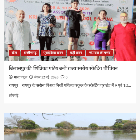
सुशासन
का
असर:
छत्तीसगढ़
में
बेरोजगारी
दर
राष्ट्रीय
औसत
खेल
छत्तीसगढ़
प्रादेशिक खबर
बड़ी खबर
संपादक की पसंद
से
कम
के
बिलासपुर की शिविका पांडेय बनीं राज्य स्तरीय स्केटिंग चौंपियन
बारे
भारत न्यूज़
मंगल 12 मई, 2026
0
में
और
रायपुर। रायपुर के सरोना स्थित निजी पब्लिक स्कूल के स्केटिंग ग्राउंड में 9 एवं 10...
पढ़ें
बिलासपुर
और पढ़ें
की
शिविका
पांडेय
बनीं
राज्य
स्तरीय
स्केटिंग