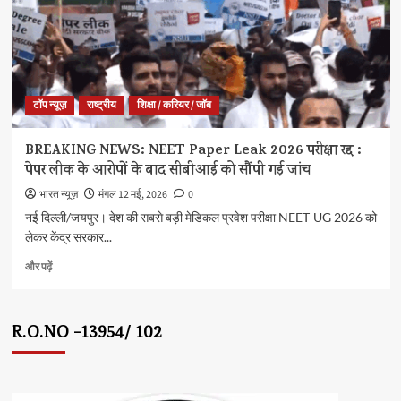
प्रभावी
क्रियान्वयन
के
लिए
कलेक्टरों
को
टॉप न्यूज़
राष्ट्रीय
शिक्षा / करियर / जाॅब
लिखा
पत्र
के
BREAKING NEWS: NEET Paper Leak 2026 परीक्षा रद्द :
बारे
पेपर लीक के आरोपों के बाद सीबीआई को सौंपी गई जांच
में
और
भारत न्यूज़
मंगल 12 मई, 2026
0
पढ़ें
नई दिल्ली/जयपुर। देश की सबसे बड़ी मेडिकल प्रवेश परीक्षा NEET-UG 2026 को
लेकर केंद्र सरकार...
BREAKING
और पढ़ें
NEWS:
NEET
Paper
R.O.NO -13954/ 102
Leak
2026
परीक्षा
रद्द
: