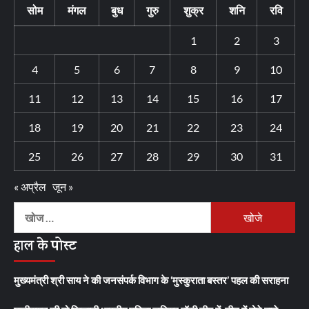
सोम
मंगल
बुध
गुरु
शुक्र
शनि
रवि
1
2
3
4
5
6
7
8
9
10
11
12
13
14
15
16
17
18
19
20
21
22
23
24
25
26
27
28
29
30
31
« अप्रैल
जून »
निम्न
को
हाल के पोस्ट
खोजें:
मुख्यमंत्री श्री साय ने की जनसंपर्क विभाग के ‘मुस्कुराता बस्तर’ पहल की सराहना