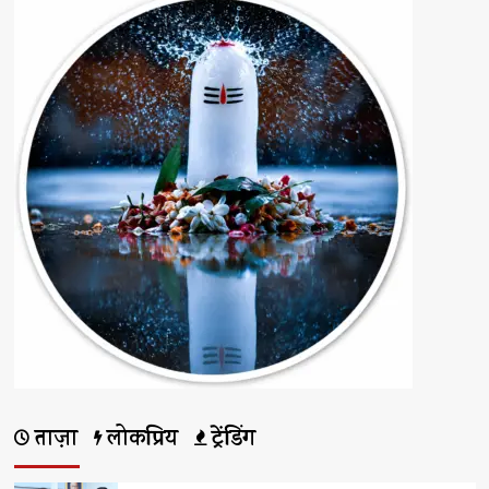
पेपर
लीक
के
आरोपों
के
बाद
सीबीआई
को
सौंपी
गई
जांच
के
बारे
में
और
पढ़ें
ताज़ा
लोकप्रिय
ट्रेंडिंग