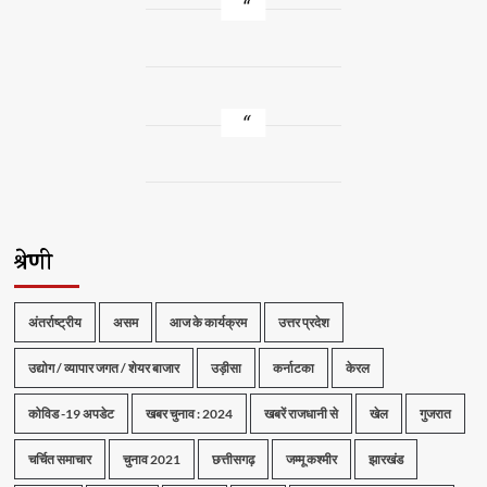
श्रेणी
अंतर्राष्ट्रीय
असम
आज के कार्यक्रम
उत्तर प्रदेश
उद्योग / व्यापार जगत / शेयर बाजार
उड़ीसा
कर्नाटका
केरल
कोविड -19 अपडेट
खबर चुनाव : 2024
खबरें राजधानी से
खेल
गुजरात
चर्चित समाचार
चुनाव 2021
छत्तीसगढ़
जम्मू कश्मीर
झारखंड