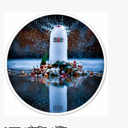
मंडल
का
86वाँ
मंडल
सम्मेलन
सम्पन्न
के
बारे
में
और
पढ़ें