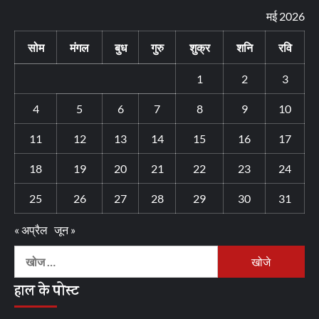
मई 2026
सोम
मंगल
बुध
गुरु
शुक्र
शनि
रवि
1
2
3
4
5
6
7
8
9
10
11
12
13
14
15
16
17
18
19
20
21
22
23
24
25
26
27
28
29
30
31
« अप्रैल
जून »
निम्न
को
हाल के पोस्ट
खोजें: