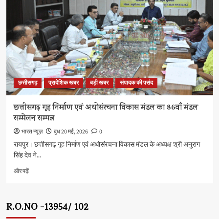
से
मजबूत
हुए
भारत-
इटली
के
रिश्ते,
जानें
किन-
छत्तीसगढ़
प्रादेशिक खबर
बड़ी खबर
संपादक की पसंद
किन
समझौतों
पर
छत्तीसगढ़ गृह निर्माण एवं अधोसंरचना विकास मंडल का 86वाँ मंडल
बनी
सम्मेलन सम्पन्न
सहमति
के
भारत न्यूज़
बुध 20 मई, 2026
0
बारे
रायपुर। छत्तीसगढ़ गृह निर्माण एवं अधोसंरचना विकास मंडल के अध्यक्ष श्री अनुराग
में
सिंह देव ने...
और
पढ़ें
छत्तीसगढ़
और पढ़ें
गृह
निर्माण
एवं
R.O.NO -13954/ 102
अधोसंरचना
विकास