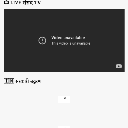
📺 LIVE संसद TV
🇮🇳 सरकारी उद्धरण