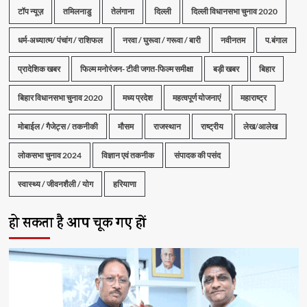
टॉप न्यूज़
तमिलनाडु
तेलंगाना
दिल्ली
दिल्ली विधानसभा चुनाव 2020
धर्म-अध्यात्म/ पंचांग / राशिफल
नरवा / घुरूवा / गरूवा / बारी
नवीनतम
प.बंगाल
प्रादेशिक खबर
फिल्म मनोरंजन- टीवी जगत-फिल्म समीक्षा
बड़ी खबर
बिहार
बिहार विधानसभा चुनाव 2020
मध्य प्रदेश
महत्वपूर्ण योजनाएं
महाराष्ट्र
मोबाईल / गैजेट्स / तकनीकी
मौसम
राजस्थान
राष्ट्रीय
लेख/आलेख
लोकसभा चुनाव 2024
विज्ञान एवं तकनीक
संपादक की पसंद
स्वास्थ्य / जीवनशैली / योग
हरियाणा
हो सकता है आप चूक गए हों