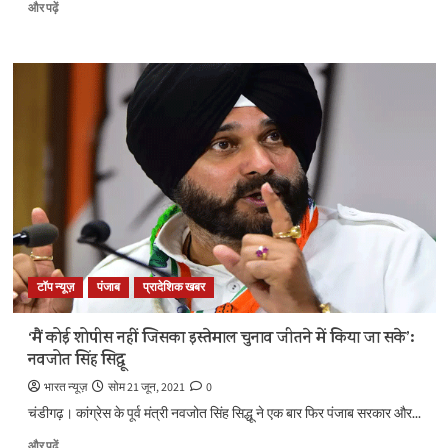
पंजाब
और पढ़ें
में
केजरीवाल
ने
खोला
फ्री
का
पिटारा,
ट्वीटर
यूजर्स
ने
जमकर
लगाई
फटकार
के
टॉप न्यूज़
पंजाब
प्रादेशिक खबर
बारे
में
और
‘मैं कोई शोपीस नहीं जिसका इस्तेमाल चुनाव जीतने में किया जा सके’:
पढ़ें
नवजोत सिंह सिद्धू
भारत न्यूज़
सोम 21 जून, 2021
0
चंडीगढ़। कांग्रेस के पूर्व मंत्री नवजोत सिंह सिद्धू ने एक बार फिर पंजाब सरकार और...
‘मैं
और पढ़ें