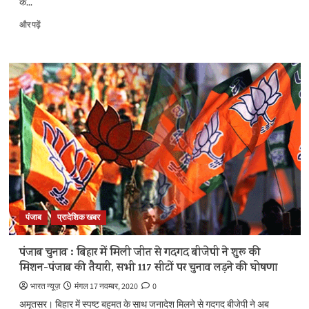
के...
कृषि
और पढ़ें
कानूनों
के
खिलाफ
शुरू
हुई
अवॉर्ड
वापसी,
पंजाब
के
पूर्व
CM
प्रकाश
सिंह
बादल
पंजाब
प्रादेशिक खबर
और
सांसद
सुखदेव
पंजाब चुनाव : बिहार में मिली जीत से गदगद बीजेपी ने शुरू की
सिंह
मिशन-पंजाब की तैयारी, सभी 117 सीटों पर चुनाव लड़ने की घोषणा
ढींढसा
ने
भारत न्यूज़
मंगल 17 नवम्बर, 2020
0
लौटाए
अमृतसर। बिहार में स्पष्ट बहुमत के साथ जनादेश मिलने से गदगद बीजेपी ने अब