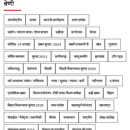
श्रेणी
अंतर्राष्ट्रीय
असम
आज के कार्यक्रम
उत्तर प्रदेश
उद्योग / व्यापार जगत / शेयर बाजार
उड़ीसा
कर्नाटका
केरल
कोविड -19 अपडेट
खबर चुनाव : 2024
खबरें राजधानी से
खेल
गुजरात
चर्चित समाचार
चुनाव 2021
छत्तीसगढ़
जम्मू कश्मीर
झारखंड
टॉप न्यूज़
तमिलनाडु
तेलंगाना
दिल्ली
दिल्ली विधानसभा चुनाव 2020
धर्म-अध्यात्म/ पंचांग / राशिफल
नरवा / घुरूवा / गरूवा / बारी
नवीनतम
प.बंगाल
प्रादेशिक खबर
फिल्म मनोरंजन- टीवी जगत-फिल्म समीक्षा
बड़ी खबर
बिहार
बिहार विधानसभा चुनाव 2020
मध्य प्रदेश
महत्वपूर्ण योजनाएं
महाराष्ट्र
मोबाईल / गैजेट्स / तकनीकी
मौसम
राजस्थान
राष्ट्रीय
लेख/आलेख
लोकसभा चुनाव 2024
विज्ञान एवं तकनीक
संपादक की पसंद