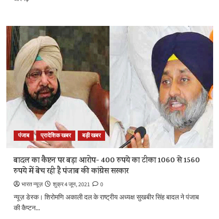
कोई
शोपीस
नहीं
जिसका
इस्तेमाल
चुनाव
जीतने
में
किया
जा
सके’:
नवजोत
सिंह
सिद्धू
पंजाब
प्रादेशिक खबर
बड़ी खबर
के
बारे
में
बादल का कैप्टन पर बड़ा आरोप- 400 रुपये का टीका 1060 से 1560
और
रुपये में बेच रही है पंजाब की कांग्रेस सरकार
पढ़ें
भारत न्यूज़
शुक्र 4 जून, 2021
0
न्यूज़ डेस्क। शिरोमणि अकाली दल के राष्ट्रीय अध्यक्ष सुखबीर सिंह बादल ने पंजाब
की कैप्टन...