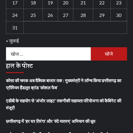
17
18
19
20
21
22
23
24
25
26
27
28
29
30
31
« जुलाई
निम्न
को
हाल के पोस्ट
खोजें:
कोसा की चमक अब वैश्विक बाजार तक : मुख्यमंत्री ने लॉन्च किया छत्तीसगढ़ का
प्रीमियम हैंडलूम ब्रांड ‘कोशल फैब’
एडीबी के सहयोग से ‘अंजोर लाइट’ तकनीकी सहायता परियोजना को कैबिनेट की
मंजूरी
छत्तीसगढ़ में ‘हर घर तिरंगा’ और ‘वंदे मातरम्’ अभियान की धूम