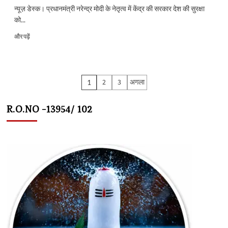
में
न्यूज़ डेस्क। प्रधानमंत्री नरेन्द्र मोदी के नेतृत्व में केंद्र की सरकार देश की सुरक्षा
और
को...
पढ़ें
मोदी
और पढ़ें
सरकार
ने
खालिस्तान
समर्थक
Posts
2
3
अगला
1
12
pagination
वेबसाइट
को
R.O.NO -13954/ 102
किया
ब्लॉक,
गैरकानूनी
संगठन
‘सिख
फॉर
जस्टिस’
द्वारा
की
जा
रही
थी