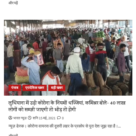
बादल
और पढ़ें
का
कैप्टन
पर
बड़ा
आरोप-
400
रुपये
का
टीका
1060
से
1560
रुपये
में
पंजाब
प्रादेशिक खबर
बड़ी खबर
बेच
रही
है
लुधियाना में उड़ी कोरोना के नियमों धज्जियां, ​कमिश्नर बोले- 40 लाख
पंजाब
लोगों को सब्ज़ी जाएगी तो भीड़ तो होगी
की
कांग्रेस
भारत न्यूज़
शनि 15 मई, 2021
0
सरकार
न्यूज़ डेस्क। कोरोना वायरस की दूसरी लहर के प्रकोप से पूरा देश जूझ रहा है।...
के
बारे
लुधियाना
और पढ़ें