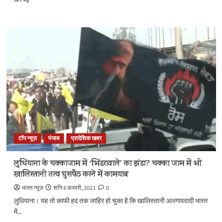
में
में
और
उड़ी
पढ़ें
कोरोना
के
नियमों
धज्जियां,
कमिश्नर
बोले-
40
लाख
लोगों
को
सब्ज़ी
टॉप न्यूज़
पंजाब
प्रादेशिक खबर
जाएगी
तो
भीड़
लुधियाना के चक्काजाम में ‘भिंडरावाले’ का झंडा? चक्का जाम में भी
तो
खालिस्तानी तत्व घुसपैठ करने में कामयाब
होगी
के
भारत न्यूज़
शनि 6 फ़रवरी, 2021
0
बारे
लुधियाना। यह तो काफी हद तक जाहिर हो चुका है कि खालिस्तानी अलगाववादी भारत
में
में...
और