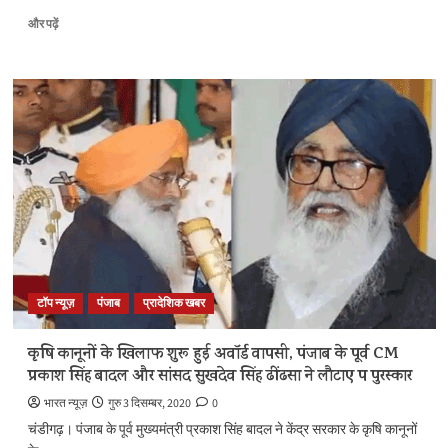
पंजाब
और पढ़ें
के
मुख्यमंत्री
अमरिंदर
सिंह
ने
पद्म
सम्मान
लौटाने
के
बादल
के
कदम
को
बताया
टॉप न्यूज़
पंजाब
प्रादेशिक खबर
‘नाटक’
के
बारे
कृषि कानूनों के खिलाफ शुरू हुई अवॉर्ड वापसी, पंजाब के पूर्व CM
में
प्रकाश सिंह बादल और सांसद सुखदेव सिंह ढींढसा ने लौटाए पद्म पुरस्कार
और
पढ़ें
भारत न्यूज़
गुरु 3 दिसम्बर, 2020
0
चंडीगढ़। पंजाब के पूर्व मुख्यमंत्री प्रकाश सिंह बादल ने केंद्र सरकार के कृषि कानूनों