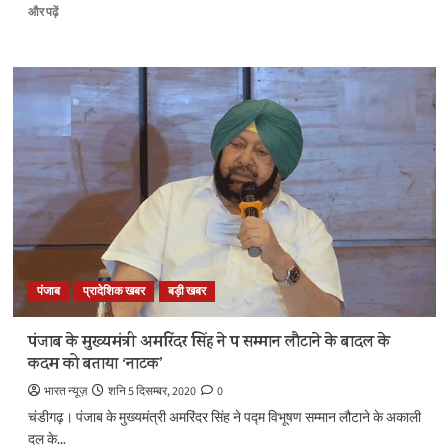
पढ़ें
लुधियाना
और पढ़ें
के
चक्काजाम
में
‘भिंडरावाले’
का
झंडा?
चक्का
जाम
में
भी
खालिस्तानी
तत्व
घुसपैठ
करने
पंजाब
प्रादेशिक खबर
बड़ी खबर
में
कामयाब
के
पंजाब के मुख्यमंत्री अमरिंदर सिंह ने पद्म सम्मान लौटाने के बादल के
बारे
कदम को बताया ‘नाटक’
में
और
भारत न्यूज़
शनि 5 दिसम्बर, 2020
0
पढ़ें
चंडीगढ़। पंजाब के मुख्यमंत्री अमरिंदर सिंह ने पद्म विभूषण सम्मान लौटाने के अकाली
दल के...