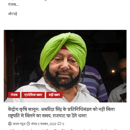
पद्म
पंजाब...
पुरस्कार
के
पंजाब
और पढ़ें
बारे
चुनाव
में
:
और
बिहार
पढ़ें
में
मिली
जीत
से
गदगद
बीजेपी
ने
शुरू
की
मिशन-
पंजाब
पंजाब
प्रादेशिक खबर
बड़ी खबर
की
तैयारी,
सभी
केंद्रीय कृषि कानून: अमरिंदर सिंह के प्रतिनिधिमंडल को नहीं मिला
117
राष्ट्रपति से मिलने का समय, राजघाट पर देंगे धरना
सीटों
पर
भारत न्यूज़
मंगल 3 नवम्बर, 2020
0
चुनाव