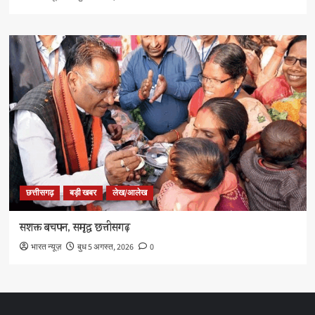
छत्तीसगढ़
बड़ी खबर
लेख/आलेख
सशक्त बचपन, समृद्ध छत्तीसगढ़
भारत न्यूज़
बुध 5 अगस्त, 2026
0