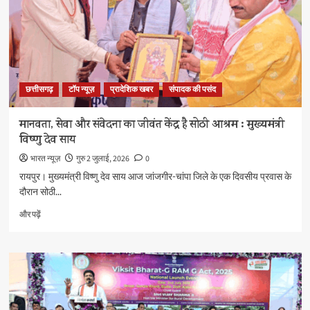
यात्रा
का
किया
शुभारंभ
के
बारे
छत्तीसगढ़
टॉप न्यूज़
प्रादेशिक खबर
संपादक की पसंद
में
और
पढ़ें
मानवता, सेवा और संवेदना का जीवंत केंद्र है सोठी आश्रम : मुख्यमंत्री
विष्णु देव साय
भारत न्यूज़
गुरु 2 जुलाई, 2026
0
रायपुर। मुख्यमंत्री विष्णु देव साय आज जांजगीर-चांपा जिले के एक दिवसीय प्रवास के
दौरान सोठी...
मानवता,
और पढ़ें
सेवा
और
संवेदना
का
जीवंत
केंद्र
है