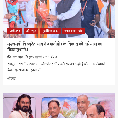
किसानी
में
तेजी
के
बारे
में
छत्तीसगढ़
टॉप न्यूज़
प्रादेशिक खबर
संपादक की पसंद
और
पढ़ें
मुख्यमंत्री विष्णुदेव साय ने बम्हनीडीह के विकास की नई यात्रा का
किया शुभारंभ
भारत न्यूज़
गुरु 2 जुलाई, 2026
0
रायपुर। स्थानीय स्वशासन लोकतंत्र की सबसे सशक्त कड़ी है और नगर पंचायतें
केवल प्रशासनिक इकाइयाँ...
मुख्यमंत्री
और पढ़ें
विष्णुदेव
साय
ने
बम्हनीडीह
के
विकास
की
नई