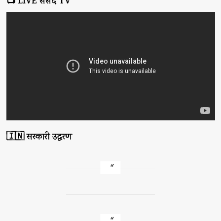
📺 LIVE संसद TV
🇮🇳 सरकारी उद्धरण