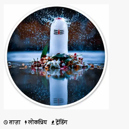
जी
योजना
का
हुआ
राज्य
स्तरीय
शुभारंभ
के
बारे
में
और
पढ़ें
ताज़ा
लोकप्रिय
ट्रेंडिंग