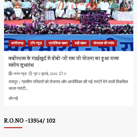
सोठी
आश्रम
:
मुख्यमंत्री
विष्णु
देव
साय
छत्तीसगढ़
टॉप न्यूज़
प्रादेशिक खबर
बड़ी खबर
संपादक की पसंद
के
बारे
में
कबीरधाम के गंडईखुर्द से वीबी-जी राम जी योजना का हुआ राज्य
और
स्तरीय शुभारंभ
पढ़ें
भारत न्यूज़
गुरु 2 जुलाई, 2026
0
रायपुर। ग्रामीण परिवारों को रोजगार और आजीविका की नई गारंटी देने वाली विकसित
भारत गारंटी...
कबीरधाम
और पढ़ें
के
गंडईखुर्द
से
R.O.NO -13954/ 102
वीबी-
जी
राम