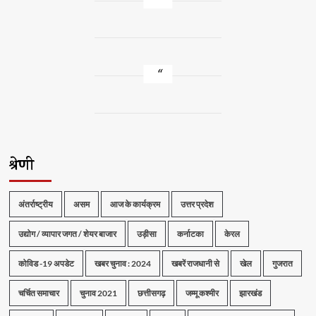
श्रेणी
अंतर्राष्ट्रीय
असम
आज के कार्यक्रम
उत्तर प्रदेश
उद्योग / व्यापार जगत / शेयर बाजार
उड़ीसा
कर्नाटका
केरल
कोविड -19 अपडेट
खबर चुनाव : 2024
खबरें राजधानी से
खेल
गुजरात
चर्चित समाचार
चुनाव 2021
छत्तीसगढ़
जम्मू कश्मीर
झारखंड