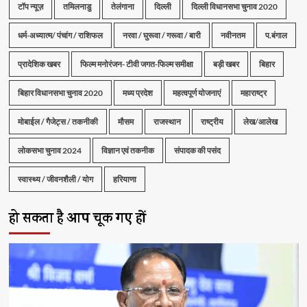
टॉप न्यूज़
तमिलनाडु
तेलंगाना
दिल्ली
दिल्ली विधानसभा चुनाव 2020
धर्म-अध्यात्म/ पंचांग / राशिफल
नरवा / घुरूवा / गरूवा / बारी
नवीनतम
प.बंगाल
प्रादेशिक खबर
फिल्म मनोरंजन- टीवी जगत-फिल्म समीक्षा
बड़ी खबर
बिहार
बिहार विधानसभा चुनाव 2020
मध्य प्रदेश
महत्वपूर्ण योजनाएं
महाराष्ट्र
मोबाईल / गैजेट्स / तकनीकी
मौसम
राजस्थान
राष्ट्रीय
लेख/आलेख
लोकसभा चुनाव 2024
विज्ञान एवं तकनीक
संपादक की पसंद
स्वास्थ्य / जीवनशैली / योग
हरियाणा
हो सकता है आप चूक गए हों