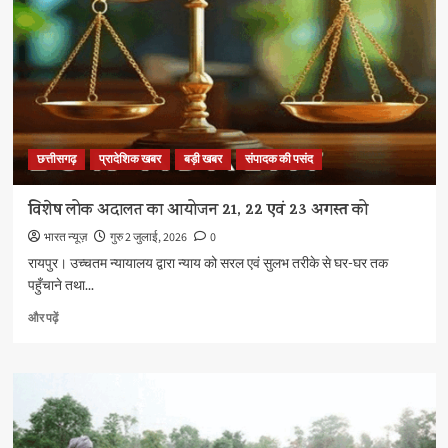
है
भारतीय
कुष्ठ
निवारक
संघ
आश्रम
:
मुख्यमंत्री
छत्तीसगढ़
प्रादेशिक खबर
बड़ी खबर
संपादक की पसंद
विष्णु
देव
साय
विशेष लोक अदालत का आयोजन 21, 22 एवं 23 अगस्त को
के
भारत न्यूज़
गुरु 2 जुलाई, 2026
0
बारे
में
रायपुर। उच्चतम न्यायालय द्वारा न्याय को सरल एवं सुलभ तरीके से घर-घर तक
और
पहुँचाने तथा...
पढ़ें
विशेष
और पढ़ें
लोक
अदालत
का
आयोजन
21,
22
एवं