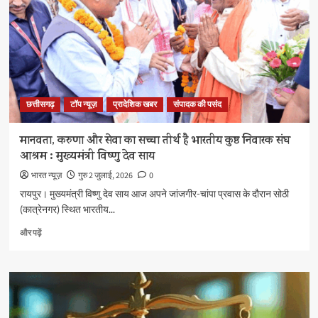
सम्मान
के
बारे
में
और
पढ़ें
छत्तीसगढ़
टॉप न्यूज़
प्रादेशिक खबर
संपादक की पसंद
मानवता, करुणा और सेवा का सच्चा तीर्थ है भारतीय कुष्ठ निवारक संघ
आश्रम : मुख्यमंत्री विष्णु देव साय
भारत न्यूज़
गुरु 2 जुलाई, 2026
0
रायपुर। मुख्यमंत्री विष्णु देव साय आज अपने जांजगीर-चांपा प्रवास के दौरान सोठी
(कात्रेनगर) स्थित भारतीय...
मानवता,
और पढ़ें
करुणा
और
सेवा
का
सच्चा
तीर्थ