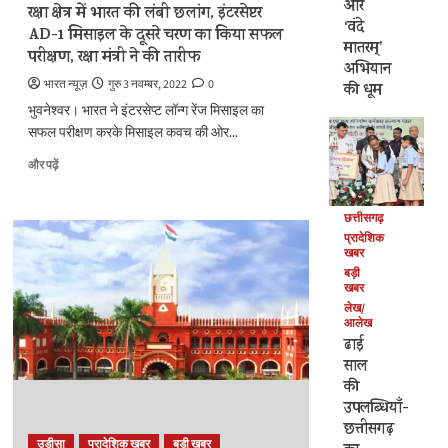
और
और
रक्षा क्षेत्र में भारत की लंबी छलांग, इंटरसेप्टर
पढ़ें
‘वंदे
AD-1 मिसाइल के दूसरे चरण का किया सफल
मातरम्’
परीक्षण, रक्षा मंत्री ने की तारीफ
अभियान
भारत न्यूज़
गुरु 3 नवम्बर, 2022
0
की धूम
भुवनेश्वर। भारत ने इंटरसेप्ट लॉन्ग रेंज मिसाइल का
सफल परीक्षण करके मिसाइल कवच की ओर...
रक्षा
और पढ़ें
क्षेत्र
में
छत्तीसगढ़
भारत
प्रादेशिक
की
खबर
लंबी
बड़ी
छलांग,
खबर
इंटरसेप्टर
लेख/
AD-
आलेख
1
ढाई
मिसाइल
साल
के
की
दूसरे
उपलब्धियाँ-
चरण
छत्तीसगढ़
का
उड़ीसा
प्रादेशिक खबर
बड़ी खबर
किया