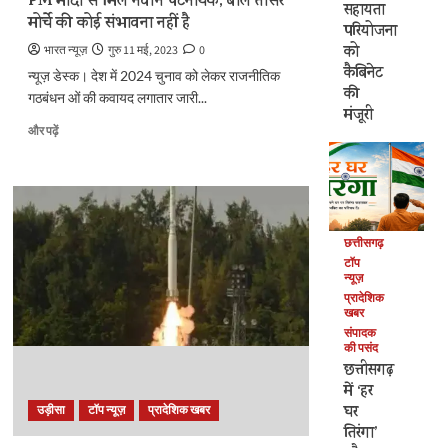
PM मोदी से मिले नवीन पटनायक, बोले तीसरे
सहायता
हादसा,
मोर्चे की कोई संभावना नहीं है
परियोजना
मौके
पर
को
भारत न्यूज़
गुरु 11 मई, 2023
0
पहुँचे
कैबिनेट
न्यूज़ डेस्क। देश में 2024 चुनाव को लेकर राजनीतिक
रेल
की
गठबंधन ओं की कवायद लगातार जारी...
मंत्री,
मंजूरी
रेस्क्यू
PM
और पढ़ें
जारी
मोदी
के
से
बारे
मिले
में
नवीन
और
पटनायक,
पढ़ें
बोले
छत्तीसगढ़
तीसरे
टॉप
न्यूज़
मोर्चे
प्रादेशिक
की
खबर
कोई
संपादक
संभावना
की पसंद
नहीं
छत्तीसगढ़
है
में ‘हर
के
घर
उड़ीसा
टॉप न्यूज़
प्रादेशिक खबर
बारे
तिरंगा’
में