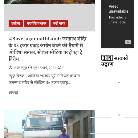
का
उत्सव,
छत
से
उड़ीसा
प्रादेशिक खबर
बड़ी खबर
भी
देखने
की
#SaveJagannathLand: जगन्नाथ मंदिर
मनाही
के 35 हजार एकड़ जमीन बेचने की तैयारी में
के
ओडिशा सरकार, सोशल मीडिया पर हो रहा है
बारे
🇮🇳 सरकारी
विरोध
में
उद्धरण
और
भारत न्यूज़
गुरु 18 मार्च, 2021
0
पढ़ें
न्यूज़ डेस्क। ओडिशा सरकार पुरी में स्थित भगवान
जगन्नाथ मंदिर से संबंधित 35 हजार एकड़...
#SaveJagannathLand:
और पढ़ें
जगन्नाथ
मंदिर
के
35
हजार
एकड़
जमीन