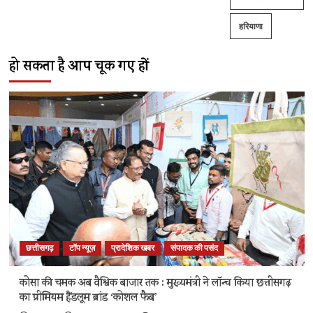
हरियाणा
हो सकता है आप चूक गए हों
छत्तीसगढ़
टॉप न्यूज़
प्रादेशिक खबर
संपादक की पसंद
कोसा की चमक अब वैश्विक बाजार तक : मुख्यमंत्री ने लॉन्च किया छत्तीसगढ़
का प्रीमियम हैंडलूम ब्रांड ‘कोशल फैब’