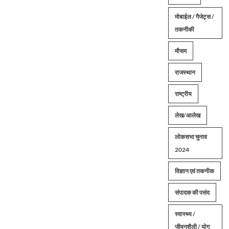
मोबाईल / गैजेट्स /
तकनीकी
मौसम
राजस्थान
राष्ट्रीय
लेख/आलेख
लोकसभा चुनाव
2024
विज्ञान एवं तकनीक
संपादक की पसंद
स्वास्थ्य /
जीवनशैली / योग