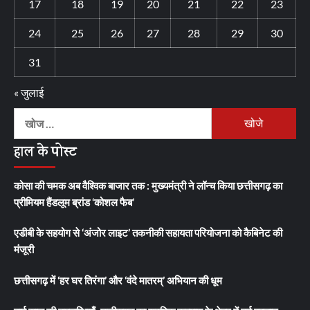
17
18
19
20
21
22
23
24
25
26
27
28
29
30
31
« जुलाई
निम्न
को
हाल के पोस्ट
खोजें:
कोसा की चमक अब वैश्विक बाजार तक : मुख्यमंत्री ने लॉन्च किया छत्तीसगढ़ का
प्रीमियम हैंडलूम ब्रांड ‘कोशल फैब’
एडीबी के सहयोग से ‘अंजोर लाइट’ तकनीकी सहायता परियोजना को कैबिनेट की
मंजूरी
छत्तीसगढ़ में ‘हर घर तिरंगा’ और ‘वंदे मातरम्’ अभियान की धूम