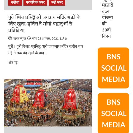
उड़ीसा
प्रादेशिक खबर
बड़ी खबर
में
महतारी
सुनाया
वंदन
फैसला
पुरी स्थित प्रसिद्ध श्री जगन्नाथ मंदिर भक्तों के
योजना
के
लिए खुला, पुलिस ने मांगी श्रद्धालुओं से
की
बारे
प्रतिक्रिया
30वीं
में
किस्त
और
भारत न्यूज़
सोम 23 अगस्त, 2021
0
पढ़ें
पुरी। पुरी स्थित प्रसिद्ध श्री जगन्नाथ मंदिर करीब चार
महीने तक बंद रहने के बाद...
BNS
पुरी
और पढ़ें
SOCIAL
स्थित
प्रसिद्ध
MEDIA
श्री
जगन्नाथ
मंदिर
भक्तों
BNS
के
लिए
SOCIAL
खुला,
पुलिस
MEDIA
ने
मांगी