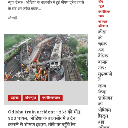
टॉप
न्यूज़ डेस्क। ओडिशा के बालासोर में हुई भीषण ट्रेन हादसे
पढ़ें
न्यूज़
के बाद अब ट्रैक बहाल...
प्रादेशिक
खबर
Balasore
और पढ़ें
संपादक
Train
की पसंद
Accident:
कोसा
अज्ञात
की
व्यक्तियों
चमक
के
अब
खिलाफ
FIR,
वैश्विक
रेलवे
बाजार
एक्ट
तक :
के
मुख्यमंत्री
तहत
ने
मामला
लॉन्च
दर्ज,
किया
दुर्घटना
छत्तीसगढ़
उड़ीसा
टॉप न्यूज़
प्रादेशिक खबर
नहीं
का
साजिश
प्रीमियम
भी
Odisha train accident : 233 की मौत,
संभव,
हैंडलूम
900 घायल, ओडिशा के बालासोर में 3 ट्रेन
CBI
ब्रांड
टकराने से भीषण हादसा, मौके पर पहुँचे रेल
जांच