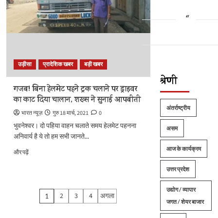
बेचने
की
तैयारी
में
ओडिशा
सरकार,
सोशल
उड़ीसा
प्रादेशिक खबर
बड़ी खबर
मीडिया
पर
श्रेणी
हो
गजब! बिना हेलमेट पहने ट्रक चलाने पर ड्राइवर
रहा
का काट दिया चालान, शख्स ने सुनाई आपबीती
है
अंतर्राष्ट्रीय
विरोध
भारत न्यूज़
गुरु 18 मार्च, 2021
0
के
भुवनेश्वर। दो पहिया वाहन चलाते समय हेलमेट पहनना
असम
बारे
अनिवार्य है ये तो हम सभी जानते...
में
और
आज के कार्यक्रम
गजब!
और पढ़ें
पढ़ें
बिना
हेलमेट
उत्तर प्रदेश
पहने
ट्रक
Posts
उद्योग / व्यापार
2
3
4
अगला
1
चलाने
जगत / शेयर बाजार
pagination
पर
ड्राइवर