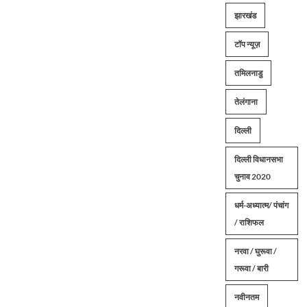
झारखंड
टॉप न्यूज़
तमिलनाडु
तेलंगाना
दिल्ली
दिल्ली विधानसभा
चुनाव 2020
धर्म-अध्यात्म/ पंचांग
/ राशिफल
नरवा / घुरूवा /
गरूवा / बारी
नवीनतम