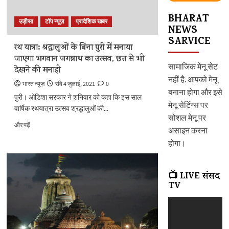
श्रद्धालुओं
से
BHARAT
उड़ीसा
टॉप न्यूज़
प्रादेशिक खबर
प्रतिक्रिया
NEWS
के
SARVICE
बारे
रथ यात्रा: श्रद्धालुओं के बिना पुरी में मनाया
में
जाएगा भगवान जगन्नाथ का उत्सव, छत से भी
और
सामाजिक मेनू सेट
देखने की मनाही
पढ़ें
नहीं है. आपको मेनू
भारत न्यूज़
रवि 4 जुलाई, 2021
0
बनाना होगा और इसे
पुरी। ओडिशा सरकार ने शनिवार को कहा कि इस साल
मेनू सेटिंग्स पर
वार्षिक रथयात्रा उत्सव श्रद्धालुओं की...
सोशल मेनू पर
रथ
और पढ़ें
असाइन करना
यात्रा:
होगा।
श्रद्धालुओं
के
बिना
पुरी
📺 LIVE संसद
में
TV
मनाया
जाएगा
भगवान
जगन्नाथ