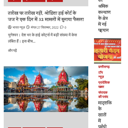
का
सफल
श्रमिक
परीक्षण,
कल्याण
तारीख पर तारीख नहीं, ओडिशा हाई कोर्ट के
रक्षा
के क्षेत्र
जज ने एक दिन में 32 मामलों में सुनाया फैसला
मंत्री
में नई
ने
भारत न्यूज़
मंगल 27 सितम्बर, 2022
0
पहचान
की
भुनेश्वर। देश भर के हाई कोर्ट्स में बड़ी संख्या में केस
तारीफ
लंबित हैं। इस बीच...
के
बारे
तारीख
और पढ़ें
में
पर
और
तारीख
पढ़ें
नहीं,
छत्तीसगढ़
ओडिशा
टॉप
हाई
न्यूज़
कोर्ट
प्रादेशिक
खबर
के
संपादक
जज
की पसंद
ने
मातृशक्ति
एक
के
दिन
खातों
में
32
में
मामलों
पहुँची