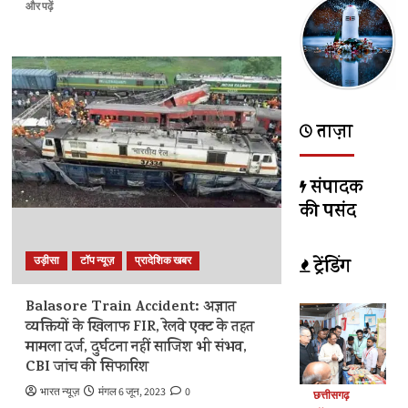
Cyclone
और पढ़ें
Montha
Update:
तबाही
मचाने
आ
रहा
साइक्लोन
ताज़ा
मोंथा!
इन
राज्यों
संपादक
में
की पसंद
रेड
अलर्ट
जारी,
ट्रेंडिंग
उड़ीसा
टॉप न्यूज़
प्रादेशिक खबर
जानें
किस
दिन
Balasore Train Accident: अज्ञात
करेगा
व्यक्तियों के खिलाफ FIR, रेलवे एक्ट के तहत
लैंडफॉल?
मामला दर्ज, दुर्घटना नहीं साजिश भी संभव,
के
CBI जांच की सिफारिश
बारे
में
भारत न्यूज़
मंगल 6 जून, 2023
0
छत्तीसगढ़
और