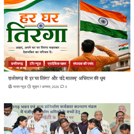
छत्तीसगढ़
टॉप न्यूज़
प्रादेशिक खबर
संपादक की पसंद
छत्तीसगढ़ में ‘हर घर तिरंगा’ और ‘वंदे मातरम्’ अभियान की धूम
भारत न्यूज़
शुक्र 7 अगस्त, 2026
0