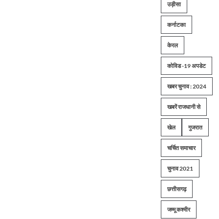
उड़ीसा
का
काट
कर्नाटका
दिया
चालान,
शख्स
केरल
ने
सुनाई
कोविड -19 अपडेट
आपबीती
के
खबर चुनाव : 2024
बारे
में
खबरें राजधानी से
और
पढ़ें
खेल
गुजरात
चर्चित समाचार
चुनाव 2021
छत्तीसगढ़
जम्मू कश्मीर