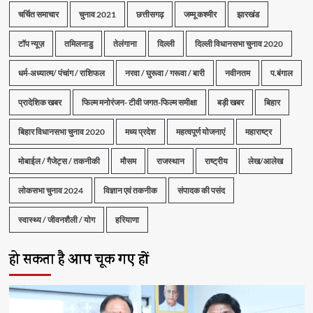
चर्चित समाचार
चुनाव 2021
छत्तीसगढ़
जम्मू कश्मीर
झारखंड
टॉप न्यूज़
तमिलनाडु
तेलंगाना
दिल्ली
दिल्ली विधानसभा चुनाव 2020
धर्म-अध्यात्म/ पंचांग / राशिफल
नरवा / घुरूवा / गरूवा / बारी
नवीनतम
प.बंगाल
प्रादेशिक खबर
फिल्म मनोरंजन- टीवी जगत-फिल्म समीक्षा
बड़ी खबर
बिहार
बिहार विधानसभा चुनाव 2020
मध्य प्रदेश
महत्वपूर्ण योजनाएं
महाराष्ट्र
मोबाईल / गैजेट्स / तकनीकी
मौसम
राजस्थान
राष्ट्रीय
लेख/आलेख
लोकसभा चुनाव 2024
विज्ञान एवं तकनीक
संपादक की पसंद
स्वास्थ्य / जीवनशैली / योग
हरियाणा
हो सकता है आप चूक गए हों