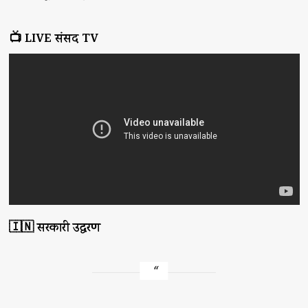
📺 LIVE संसद TV
🇮🇳 सरकारी उद्धरण