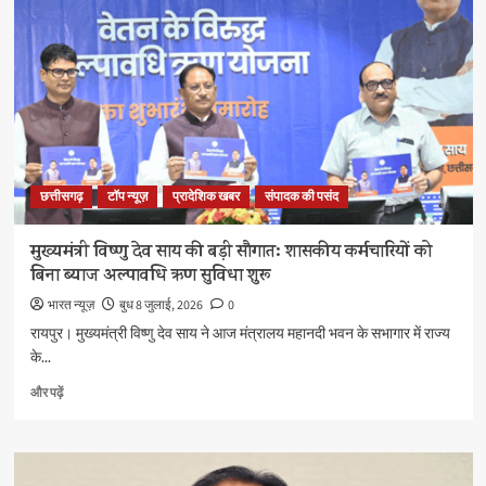
विकसित
छत्तीसगढ़
के
विजन
को
मिलेगी
नई
गति
:
छत्तीसगढ़
टॉप न्यूज़
प्रादेशिक खबर
संपादक की पसंद
मुख्यमंत्री
विष्णु
देव
मुख्यमंत्री विष्णु देव साय की बड़ी सौगात: शासकीय कर्मचारियों को
साय
बिना ब्याज अल्पावधि ऋण सुविधा शुरू
के
बारे
भारत न्यूज़
बुध 8 जुलाई, 2026
0
में
रायपुर। मुख्यमंत्री विष्णु देव साय ने आज मंत्रालय महानदी भवन के सभागार में राज्य
और
के...
पढ़ें
मुख्यमंत्री
और पढ़ें
विष्णु
देव
साय
की