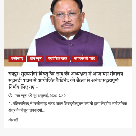
बड़ी
सौगात:
शासकीय
कर्मचारियों
को
बिना
ब्याज
अल्पावधि
ऋण
सुविधा
छत्तीसगढ़
टॉप न्यूज़
प्रादेशिक खबर
संपादक की पसंद
शुरू
के
बारे
रायपुर। मुख्यमंत्री विष्णु देव साय की अध्यक्षता में आज यहां मंत्रालय
में
महानदी भवन में आयोजित कैबिनेट की बैठक में अनेक महत्वपूर्ण
और
निर्णय लिए गए –
पढ़ें
भारत न्यूज़
बुध 8 जुलाई, 2026
0
1. मंत्रिपरिषद् ने छत्तीसगढ़ स्टेट पावर डिस्ट्रीब्यूशन कंपनी द्वारा केंद्रीय सार्वजनिक
क्षेत्र के विद्युत उपक्रमों...
रायपुर।
और पढ़ें
मुख्यमंत्री
विष्णु