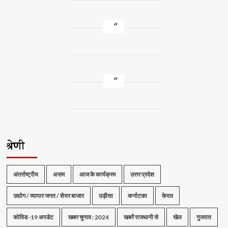
श्रेणी
अंतर्राष्ट्रीय
असम
आज के कार्यक्रम
उत्तर प्रदेश
उद्योग / व्यापार जगत / शेयर बाजार
उड़ीसा
कर्नाटका
केरल
कोविड -19 अपडेट
खबर चुनाव : 2024
खबरें राजधानी से
खेल
गुजरात