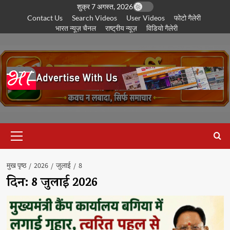
छोड़कर
शुक्र 7 अगस्त, 2026
Contact Us
Search Videos
User Videos
फोटो गैलेरी
सामग्री
भारत न्यूज़ चैनल
राष्ट्रीय न्यूज़
विडियो गैलेरी
पर
जाएँ
प्राथमिक
सूची
मुख पृष्ठ
2026
जुलाई
8
दिन:
8 जुलाई 2026