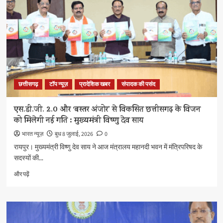
पहल
से
आकाशीय
बिजली
से
मृत
व्यक्ति
के
परिजनों
छत्तीसगढ़
टॉप न्यूज़
प्रादेशिक खबर
संपादक की पसंद
को
मिली
4
एस.डी.जी. 2.0 और ‘बस्तर अंजोर’ से विकसित छत्तीसगढ़ के विजन
लाख
को मिलेगी नई गति : मुख्यमंत्री विष्णु देव साय
रुपये
की
भारत न्यूज़
बुध 8 जुलाई, 2026
0
आर्थिक
रायपुर। मुख्यमंत्री विष्णु देव साय ने आज मंत्रालय महानदी भवन में मंत्रिपरिषद के
सहायता
सदस्यों की...
के
बारे
एस.डी.जी.
और पढ़ें
में
2.0
और
और
पढ़ें
‘बस्तर
अंजोर’
से