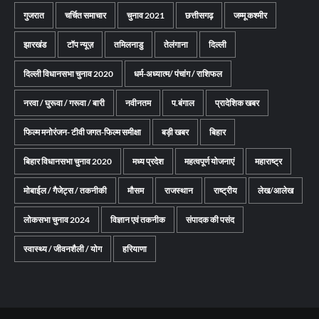
गुजरात
चर्चित समाचार
चुनाव 2021
छत्तीसगढ़
जम्मू कश्मीर
झारखंड
टॉप न्यूज़
तमिलनाडु
तेलंगाना
दिल्ली
दिल्ली विधानसभा चुनाव 2020
धर्म-अध्यात्म/ पंचांग / राशिफल
नरवा / घुरूवा / गरूवा / बारी
नवीनतम
प.बंगाल
प्रादेशिक खबर
फिल्म मनोरंजन- टीवी जगत-फिल्म समीक्षा
बड़ी खबर
बिहार
बिहार विधानसभा चुनाव 2020
मध्य प्रदेश
महत्वपूर्ण योजनाएं
महाराष्ट्र
मोबाईल / गैजेट्स / तकनीकी
मौसम
राजस्थान
राष्ट्रीय
लेख/आलेख
लोकसभा चुनाव 2024
विज्ञान एवं तकनीक
संपादक की पसंद
स्वास्थ्य / जीवनशैली / योग
हरियाणा