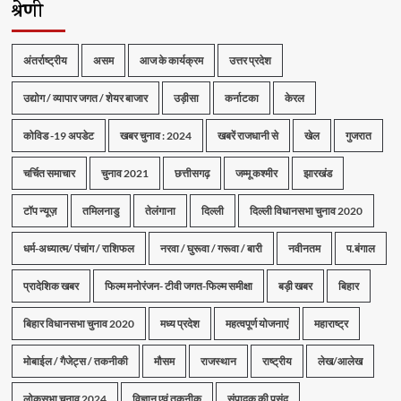
श्रेणी
अंतर्राष्ट्रीय
असम
आज के कार्यक्रम
उत्तर प्रदेश
उद्योग / व्यापार जगत / शेयर बाजार
उड़ीसा
कर्नाटका
केरल
कोविड -19 अपडेट
खबर चुनाव : 2024
खबरें राजधानी से
खेल
गुजरात
चर्चित समाचार
चुनाव 2021
छत्तीसगढ़
जम्मू कश्मीर
झारखंड
टॉप न्यूज़
तमिलनाडु
तेलंगाना
दिल्ली
दिल्ली विधानसभा चुनाव 2020
धर्म-अध्यात्म/ पंचांग / राशिफल
नरवा / घुरूवा / गरूवा / बारी
नवीनतम
प.बंगाल
प्रादेशिक खबर
फिल्म मनोरंजन- टीवी जगत-फिल्म समीक्षा
बड़ी खबर
बिहार
बिहार विधानसभा चुनाव 2020
मध्य प्रदेश
महत्वपूर्ण योजनाएं
महाराष्ट्र
मोबाईल / गैजेट्स / तकनीकी
मौसम
राजस्थान
राष्ट्रीय
लेख/आलेख
लोकसभा चुनाव 2024
विज्ञान एवं तकनीक
संपादक की पसंद