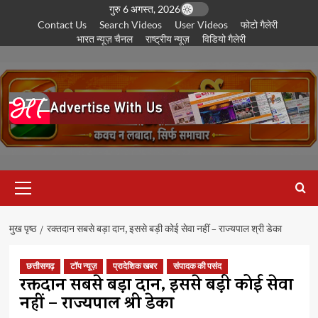
छोड़कर
गुरु 6 अगस्त, 2026
Contact Us
Search Videos
User Videos
फोटो गैलेरी
सामग्री
भारत न्यूज़ चैनल
राष्ट्रीय न्यूज़
विडियो गैलेरी
पर
जाएँ
प्राथमिक
सूची
मुख पृष्ठ
रक्तदान सबसे बड़ा दान, इससे बड़ी कोई सेवा नहीं – राज्यपाल श्री डेका
छत्तीसगढ़
टॉप न्यूज़
प्रादेशिक खबर
संपादक की पसंद
रक्तदान सबसे बड़ा दान, इससे बड़ी कोई सेवा
नहीं – राज्यपाल श्री डेका