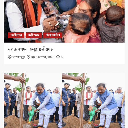
छत्तीसगढ़
बड़ी खबर
लेख/आलेख
सशक्त बचपन, समृद्ध छत्तीसगढ़
भारत न्यूज़
बुध 5 अगस्त, 2026
0