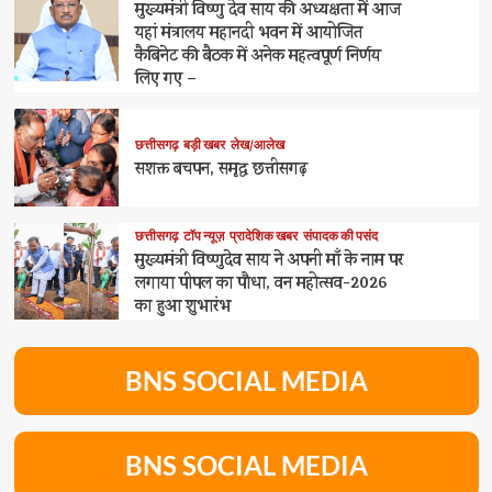
मुख्यमंत्री विष्णु देव साय की अध्यक्षता में आज
यहां मंत्रालय महानदी भवन में आयोजित
कैबिनेट की बैठक में अनेक महत्वपूर्ण निर्णय
लिए गए –
छत्तीसगढ़
बड़ी खबर
लेख/आलेख
सशक्त बचपन, समृद्ध छत्तीसगढ़
छत्तीसगढ़
टॉप न्यूज़
प्रादेशिक खबर
संपादक की पसंद
मुख्यमंत्री विष्णुदेव साय ने अपनी माँ के नाम पर
लगाया पीपल का पौधा, वन महोत्सव-2026
का हुआ शुभारंभ
BNS SOCIAL MEDIA
BNS SOCIAL MEDIA