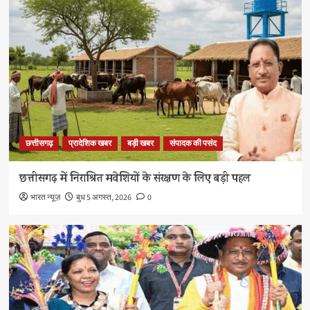
छत्तीसगढ़
प्रादेशिक खबर
बड़ी खबर
संपादक की पसंद
छत्तीसगढ़ में निराश्रित मवेशियों के संरक्षण के लिए बड़ी पहल
भारत न्यूज़
बुध 5 अगस्त, 2026
0