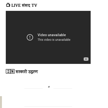
📺 LIVE संसद TV
🇮🇳 सरकारी उद्धरण