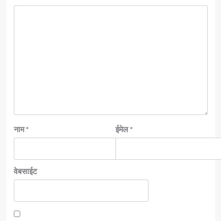
नाम
*
ईमेल
*
वेबसाईट