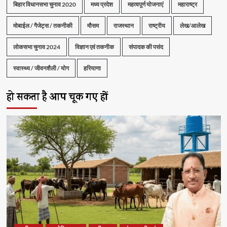
बिहार विधानसभा चुनाव 2020
मध्य प्रदेश
महत्वपूर्ण योजनाएं
महाराष्ट्र
मोबाईल / गैजेट्स / तकनीकी
मौसम
राजस्थान
राष्ट्रीय
लेख/आलेख
लोकसभा चुनाव 2024
विज्ञान एवं तकनीक
संपादक की पसंद
स्वास्थ्य / जीवनशैली / योग
हरियाणा
हो सकता है आप चूक गए हों