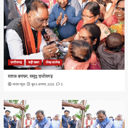
छत्तीसगढ़
बड़ी खबर
लेख/आलेख
सशक्त बचपन, समृद्ध छत्तीसगढ़
भारत न्यूज़
बुध 5 अगस्त, 2026
0