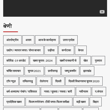
श्रेणी
अंतर्राष्ट्रीय
असम
आज के कार्यक्रम
उत्तर प्रदेश
उद्योग / व्यापार जगत / शेयर बाजार
उड़ीसा
कर्नाटका
केरल
कोविड -19 अपडेट
खबर चुनाव : 2024
खबरें राजधानी से
खेल
गुजरात
चर्चित समाचार
चुनाव 2021
छत्तीसगढ़
जम्मू कश्मीर
झारखंड
टॉप न्यूज़
तमिलनाडु
तेलंगाना
दिल्ली
दिल्ली विधानसभा चुनाव 2020
धर्म-अध्यात्म/ पंचांग / राशिफल
नरवा / घुरूवा / गरूवा / बारी
नवीनतम
प.बंगाल
प्रादेशिक खबर
फिल्म मनोरंजन- टीवी जगत-फिल्म समीक्षा
बड़ी खबर
बिहार