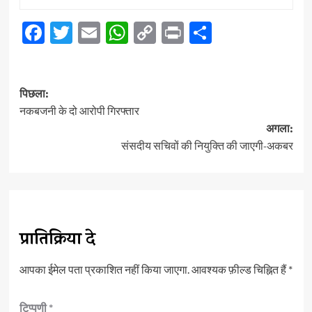
Facebook
Twitter
Email
WhatsApp
Copy
Print
Share
Link
पोस्ट
पिछला:
नेविगेशन
नकबजनी के दो आरोपी गिरफ्तार
अगला:
संसदीय सचिवों की नियुक्ति की जाएगी-अकबर
प्रातिक्रिया दे
आपका ईमेल पता प्रकाशित नहीं किया जाएगा.
आवश्यक फ़ील्ड चिह्नित हैं
*
टिप्पणी
*