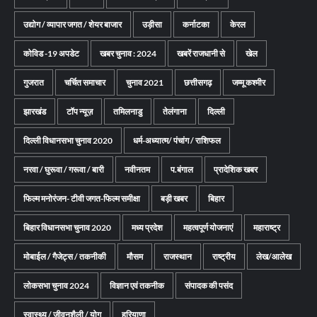
उद्योग / व्यापार जगत / शेयर बाजार
उड़ीसा
कर्नाटका
केरल
कोविड -19 अपडेट
खबर चुनाव : 2024
खबरें राजधानी से
खेल
गुजरात
चर्चित समाचार
चुनाव 2021
छत्तीसगढ़
जम्मू कश्मीर
झारखंड
टॉप न्यूज़
तमिलनाडु
तेलंगाना
दिल्ली
दिल्ली विधानसभा चुनाव 2020
धर्म-अध्यात्म/ पंचांग / राशिफल
नरवा / घुरूवा / गरूवा / बारी
नवीनतम
प.बंगाल
प्रादेशिक खबर
फिल्म मनोरंजन- टीवी जगत-फिल्म समीक्षा
बड़ी खबर
बिहार
बिहार विधानसभा चुनाव 2020
मध्य प्रदेश
महत्वपूर्ण योजनाएं
महाराष्ट्र
मोबाईल / गैजेट्स / तकनीकी
मौसम
राजस्थान
राष्ट्रीय
लेख/आलेख
लोकसभा चुनाव 2024
विज्ञान एवं तकनीक
संपादक की पसंद
स्वास्थ्य / जीवनशैली / योग
हरियाणा