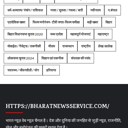
धर्म-अध्यात्म/ पंचांग / राशिफल
नरवा / घुरूवा / गरूवा / बारी
नवीनतम
प.बंगाल
प्रादेशिक खबर
फिल्म मनोरंजन- टीवी जगत-फिल्म समीक्षा
बड़ी खबर
बिहार
बिहार विधानसभा चुनाव 2020
मध्य प्रदेश
महत्वपूर्ण योजनाएं
महाराष्ट्र
मोबाईल / गैजेट्स / तकनीकी
मौसम
राजस्थान
राष्ट्रीय
लेख/आलेख
लोकसभा चुनाव 2024
विज्ञान एवं तकनीक
संपादक की पसंद
स्वास्थ्य / जीवनशैली / योग
हरियाणा
HTTPS://BHARATNEWSSERVICE.COM/
भारत न्यूज़ वेब न्यूज चैनल है। देश और दुनिया की जनहित से जुड़ी न्यूज़, राजनीति,
खेल और मनोरंजन की खबरों स्थान देता है।