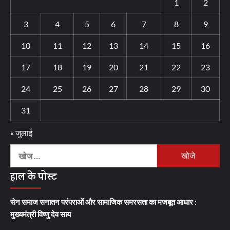
1
2
3
4
5
6
7
8
9
10
11
12
13
14
15
16
17
18
19
20
21
22
23
24
25
26
27
28
29
30
31
« जुलाई
निम्न
को
हाल के पोस्ट
खोजें:
सेन समाज सनातन परंपराओं और सामाजिक समरसता का मजबूत आधार :
मुख्यमंत्री विष्णु देव साय