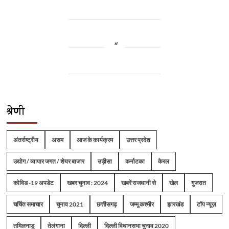
श्रेणी
अंतर्राष्ट्रीय
असम
आज के कार्यक्रम
उत्तर प्रदेश
उद्योग / व्यापार जगत / शेयर बाजार
उड़ीसा
कर्नाटका
केरल
कोविड -19 अपडेट
खबर चुनाव : 2024
खबरें राजधानी से
खेल
गुजरात
चर्चित समाचार
चुनाव 2021
छत्तीसगढ़
जम्मू कश्मीर
झारखंड
टॉप न्यूज़
तमिलनाडु
तेलंगाना
दिल्ली
दिल्ली विधानसभा चुनाव 2020