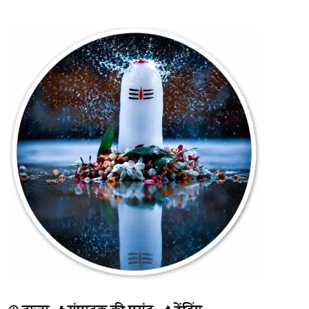
के
बारे
में
और
पढ़ें