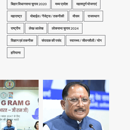
बिहार विधानसभा चुनाव 2020
मध्य प्रदेश
महत्वपूर्ण योजनाएं
महाराष्ट्र
मोबाईल / गैजेट्स / तकनीकी
मौसम
राजस्थान
राष्ट्रीय
लेख/आलेख
लोकसभा चुनाव 2024
विज्ञान एवं तकनीक
संपादक की पसंद
स्वास्थ्य / जीवनशैली / योग
हरियाणा