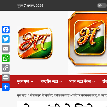
छोड़कर
शुक्र 7 अगस्त, 2026
सामग्री
पर
जाएँ
Facebook
Twitter
Email
WhatsApp
Copy
मुख्य पृष्ठ
राष्ट्रीय न्यूज़
भारत न्यूज़ चैनल
संप
Link
Print
Share
मुख पृष्ठ
खेल मंत्री ने क्रिकेट प्रशिक्षक श्री आचरेकर के निधन पर दु:ख व्यक्