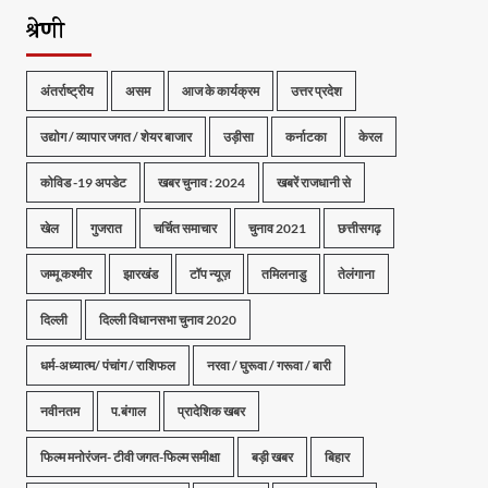
श्रेणी
अंतर्राष्ट्रीय
असम
आज के कार्यक्रम
उत्तर प्रदेश
उद्योग / व्यापार जगत / शेयर बाजार
उड़ीसा
कर्नाटका
केरल
कोविड -19 अपडेट
खबर चुनाव : 2024
खबरें राजधानी से
खेल
गुजरात
चर्चित समाचार
चुनाव 2021
छत्तीसगढ़
जम्मू कश्मीर
झारखंड
टॉप न्यूज़
तमिलनाडु
तेलंगाना
दिल्ली
दिल्ली विधानसभा चुनाव 2020
धर्म-अध्यात्म/ पंचांग / राशिफल
नरवा / घुरूवा / गरूवा / बारी
नवीनतम
प.बंगाल
प्रादेशिक खबर
फिल्म मनोरंजन- टीवी जगत-फिल्म समीक्षा
बड़ी खबर
बिहार