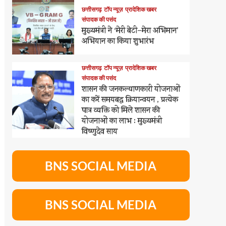
छत्तीसगढ़
टॉप न्यूज़
प्रादेशिक खबर
संपादक की पसंद
मुख्यमंत्री ने ‘मेरी बेटी–मेरा अभिमान’
अभियान का किया शुभारंभ
छत्तीसगढ़
टॉप न्यूज़
प्रादेशिक खबर
संपादक की पसंद
शासन की जनकल्याणकारी योजनाओं
का करें समयबद्ध क्रियान्वयन , प्रत्येक
पात्र व्यक्ति को मिले शासन की
योजनाओं का लाभ : मुख्यमंत्री
विष्णुदेव साय
BNS SOCIAL MEDIA
BNS SOCIAL MEDIA