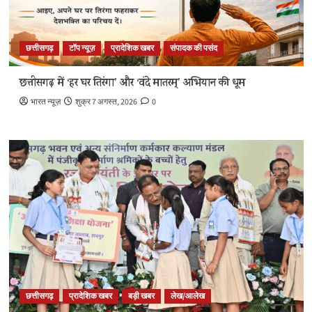
छत्तीसगढ़
टॉप न्यूज़
प्रादेशिक खबर
संपादक की पसंद
छत्तीसगढ़ में ‘हर घर तिरंगा’ और ‘वंदे मातरम्’ अभियान की धूम
भारत न्यूज़
शुक्र 7 अगस्त, 2026
0
छत्तीसगढ़
प्रादेशिक खबर
बड़ी खबर
लेख/आलेख