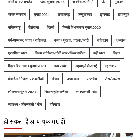
कोविड -19 अपडेट
खबर चुनाव : 2024
खबरें राजधानी से
खेल
गुजरात
चर्चित समाचार
चुनाव 2021
छत्तीसगढ़
जम्मू कश्मीर
झारखंड
टॉप न्यूज़
तमिलनाडु
तेलंगाना
दिल्ली
दिल्ली विधानसभा चुनाव 2020
धर्म-अध्यात्म/ पंचांग / राशिफल
नरवा / घुरूवा / गरूवा / बारी
नवीनतम
प.बंगाल
प्रादेशिक खबर
फिल्म मनोरंजन- टीवी जगत-फिल्म समीक्षा
बड़ी खबर
बिहार
बिहार विधानसभा चुनाव 2020
मध्य प्रदेश
महत्वपूर्ण योजनाएं
महाराष्ट्र
मोबाईल / गैजेट्स / तकनीकी
मौसम
राजस्थान
राष्ट्रीय
लेख/आलेख
लोकसभा चुनाव 2024
विज्ञान एवं तकनीक
संपादक की पसंद
स्वास्थ्य / जीवनशैली / योग
हरियाणा
हो सकता है आप चूक गए हों