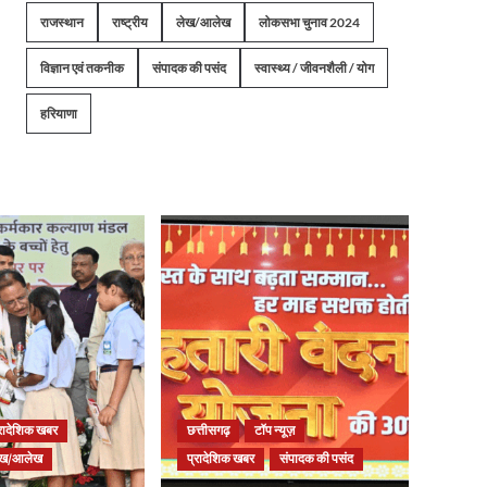
राजस्थान
राष्ट्रीय
लेख/आलेख
लोकसभा चुनाव 2024
विज्ञान एवं तकनीक
संपादक की पसंद
स्वास्थ्य / जीवनशैली / योग
हरियाणा
्रादेशिक खबर
छत्तीसगढ़
टॉप न्यूज़
ेख/आलेख
प्रादेशिक खबर
संपादक की पसंद