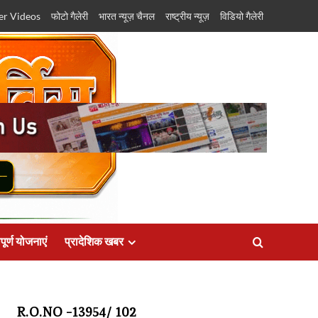
er Videos
फोटो गैलेरी
भारत न्यूज़ चैनल
राष्ट्रीय न्यूज़
विडियो गैलेरी
पूर्ण योजनाएं
प्रादेशिक खबर
R.O.NO -13954/ 102