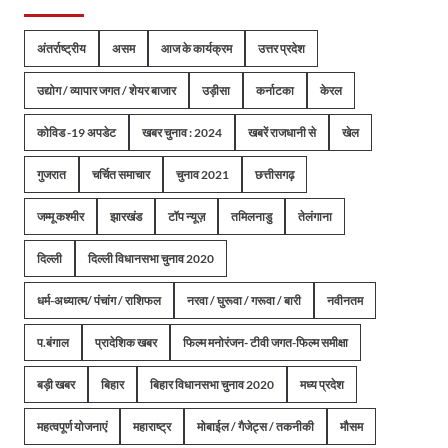
अंतर्राष्ट्रीय
असम
आज के कार्यक्रम
उत्तर प्रदेश
उद्योग / व्यापार जगत / शेयर बाजार
उड़ीसा
कर्नाटका
केरल
कोविड -19 अपडेट
खबर चुनाव : 2024
खबरें राजधानी से
खेल
गुजरात
चर्चित समाचार
चुनाव 2021
छत्तीसगढ़
जम्मू कश्मीर
झारखंड
टॉप न्यूज़
तमिलनाडु
तेलंगाना
दिल्ली
दिल्ली विधानसभा चुनाव 2020
धर्म-अध्यात्म/ पंचांग / राशिफल
नरवा / घुरूवा / गरूवा / बारी
नवीनतम
प.बंगाल
प्रादेशिक खबर
फिल्म मनोरंजन- टीवी जगत-फिल्म समीक्षा
बड़ी खबर
बिहार
बिहार विधानसभा चुनाव 2020
मध्य प्रदेश
महत्वपूर्ण योजनाएं
महाराष्ट्र
मोबाईल / गैजेट्स / तकनीकी
मौसम