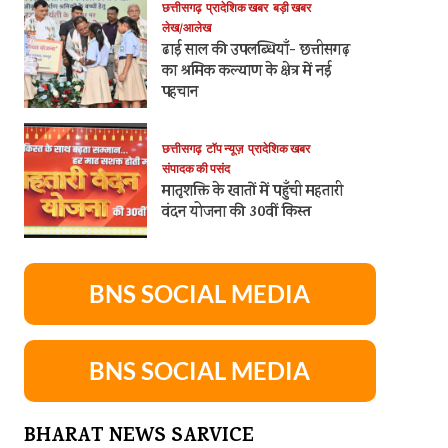
छत्तीसगढ़
प्रादेशिक खबर
बड़ी खबर
लेख/आलेख
ढाई साल की उपलब्धियाँ- छत्तीसगढ़
का श्रमिक कल्याण के क्षेत्र में नई
पहचान
छत्तीसगढ़
टॉप न्यूज़
प्रादेशिक खबर
संपादक की पसंद
मातृशक्ति के खातों में पहुँची महतारी
वंदन योजना की 30वीं किस्त
BNS SOCIAL MEDIA
BNS SOCIAL MEDIA
BHARAT NEWS SARVICE