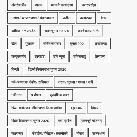
अंतर्राष्ट्रीय
असम
आज के कार्यक्रम
उत्तर प्रदेश
उद्योग / व्यापार जगत / शेयर बाजार
उड़ीसा
कर्नाटका
केरल
कोविड -19 अपडेट
खबर चुनाव : 2024
खबरें राजधानी से
खेल
गुजरात
चर्चित समाचार
चुनाव 2021
छत्तीसगढ़
जम्मू कश्मीर
झारखंड
टॉप न्यूज़
तमिलनाडु
तेलंगाना
दिल्ली
दिल्ली विधानसभा चुनाव 2020
धर्म-अध्यात्म/ पंचांग / राशिफल
नरवा / घुरूवा / गरूवा / बारी
नवीनतम
प.बंगाल
प्रादेशिक खबर
फिल्म मनोरंजन- टीवी जगत-फिल्म समीक्षा
बड़ी खबर
बिहार
बिहार विधानसभा चुनाव 2020
मध्य प्रदेश
महत्वपूर्ण योजनाएं
महाराष्ट्र
मोबाईल / गैजेट्स / तकनीकी
मौसम
राजस्थान