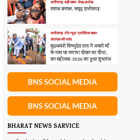
छत्तीसगढ़
बड़ी खबर
लेख/आलेख
सशक्त बचपन, समृद्ध छत्तीसगढ़
छत्तीसगढ़
टॉप न्यूज़
प्रादेशिक खबर
संपादक की पसंद
मुख्यमंत्री विष्णुदेव साय ने अपनी माँ
के नाम पर लगाया पीपल का पौधा,
वन महोत्सव-2026 का हुआ शुभारंभ
BNS SOCIAL MEDIA
BNS SOCIAL MEDIA
BHARAT NEWS SARVICE