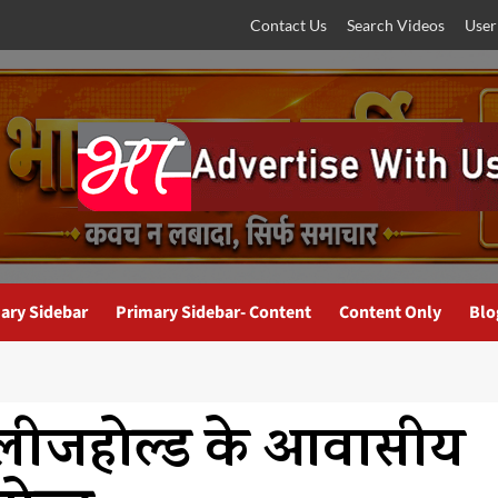
Contact Us
Search Videos
User
ary Sidebar
Primary Sidebar- Content
Content Only
Blo
ं लीजहोल्ड के आवासीय