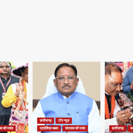
छत्तीसगढ़
टॉप न्यूज़
दक की पसंद
प्रादेशिक खबर
संपादक की पसंद
छत्तीसगढ़
ब