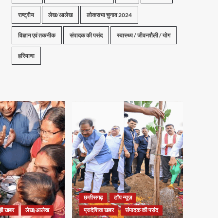
राष्ट्रीय
लेख/आलेख
लोकसभा चुनाव 2024
विज्ञान एवं तकनीक
संपादक की पसंद
स्वास्थ्य / जीवनशैली / योग
हरियाणा
छत्तीसगढ़
टॉप न्यूज़
ड़ी खबर
लेख/आलेख
प्रादेशिक खबर
संपादक की पसंद