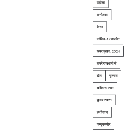
उड़ीसा
कर्नाटका
केरल
कोविड -19 अपडेट
खबर चुनाव : 2024
खबरें राजधानी से
खेल
गुजरात
चर्चित समाचार
चुनाव 2021
छत्तीसगढ़
जम्मू कश्मीर