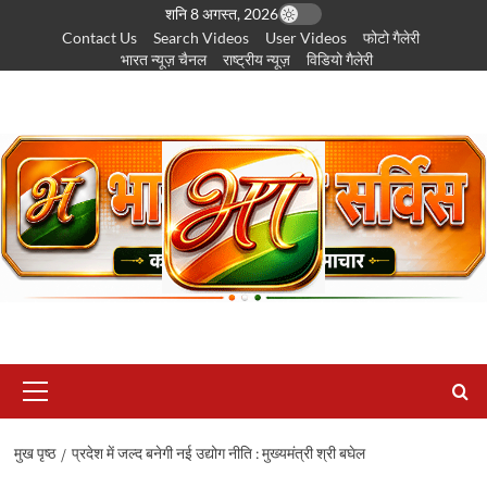
छोड़कर
शनि 8 अगस्त, 2026
Contact Us
Search Videos
User Videos
फोटो गैलेरी
सामग्री
भारत न्यूज़ चैनल
राष्ट्रीय न्यूज़
विडियो गैलेरी
पर
जाएँ
प्राथमिक
सूची
मुख पृष्ठ
प्रदेश में जल्द बनेगी नई उद्योग नीति : मुख्यमंत्री श्री बघेल