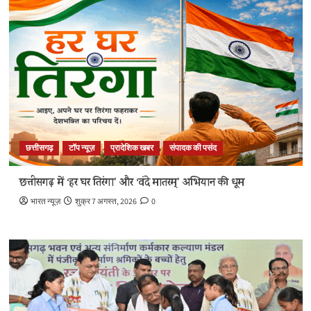
छत्तीसगढ़
टॉप न्यूज़
प्रादेशिक खबर
संपादक की पसंद
छत्तीसगढ़ में ‘हर घर तिरंगा’ और ‘वंदे मातरम्’ अभियान की धूम
भारत न्यूज़
शुक्र 7 अगस्त, 2026
0