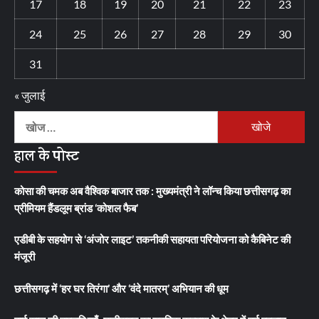
17
18
19
20
21
22
23
24
25
26
27
28
29
30
31
« जुलाई
निम्न
को
हाल के पोस्ट
खोजें:
कोसा की चमक अब वैश्विक बाजार तक : मुख्यमंत्री ने लॉन्च किया छत्तीसगढ़ का
प्रीमियम हैंडलूम ब्रांड ‘कोशल फैब’
एडीबी के सहयोग से ‘अंजोर लाइट’ तकनीकी सहायता परियोजना को कैबिनेट की
मंजूरी
छत्तीसगढ़ में ‘हर घर तिरंगा’ और ‘वंदे मातरम्’ अभियान की धूम