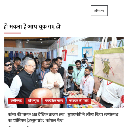
हरियाणा
हो सकता है आप चूक गए हों
छत्तीसगढ़
टॉप न्यूज़
प्रादेशिक खबर
संपादक की पसंद
कोसा की चमक अब वैश्विक बाजार तक : मुख्यमंत्री ने लॉन्च किया छत्तीसगढ़
का प्रीमियम हैंडलूम ब्रांड ‘कोशल फैब’