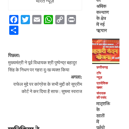
का
भारत न्यूज़
श्रमिक
कल्याण
Facebook
Twitter
Email
WhatsApp
Copy
Print
के क्षेत्र
में नई
Link
Share
पहचान
पोस्ट
पिछला:
नेविगेशन
मुख्यमंत्री ने पूर्व विधायक श्री पुष्पेन्द्र बहादुर
छत्तीसगढ़
सिंह के निधन पर गहरा दुःख व्यक्त किया
टॉप
अगला:
न्यूज़
प्रादेशिक
राफेल मुद्दे पर कांग्रेस के सभी मुद्दों को सुप्रीम
खबर
कोर्ट ने कर दिया है साफ : सुषमा स्वराज
संपादक
की पसंद
मातृशक्ति
के
खातों
में
पहुँची