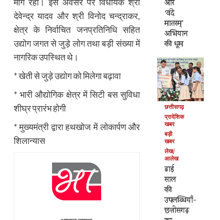
मांग रही। इस अवसर पर विधायक श्री
और
‘वंदे
देवेन्द्र यादव और श्री विनोद चन्द्राकर,
मातरम्’
क्षेत्र के निर्वाचित जनप्रतिनिधि सहित
अभियान
उद्योग जगत से जुड़े लोग तथा बड़ी संख्या में
की धूम
नागरिक उपस्थित थे।
* खेती से जुड़े उद्योग को मिलेगा बढ़ावा
* भारी औद्योगिक क्षेत्र में सिटी बस सुविधा
शीघ्र प्रारंभ होगी
छत्तीसगढ़
प्रादेशिक
खबर
* मुख्यमंत्री द्वारा हथखोज में लोकार्पण और
बड़ी
शिलान्यास
खबर
लेख/
आलेख
ढाई
साल
की
उपलब्धियाँ-
छत्तीसगढ़