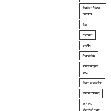
मोबाईल / गैजेट्स /
तकनीकी
मौसम
राजस्थान
राष्ट्रीय
लेख/आलेख
लोकसभा चुनाव
2024
विज्ञान एवं तकनीक
संपादक की पसंद
स्वास्थ्य /
जीवनशैली / योग