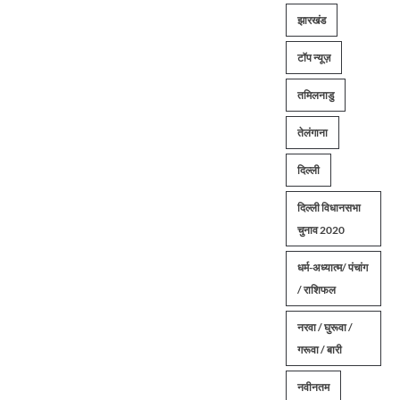
झारखंड
टॉप न्यूज़
तमिलनाडु
तेलंगाना
दिल्ली
दिल्ली विधानसभा
चुनाव 2020
धर्म-अध्यात्म/ पंचांग
/ राशिफल
नरवा / घुरूवा /
गरूवा / बारी
नवीनतम