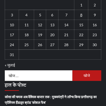
1
2
3
4
5
6
7
8
9
10
11
12
13
14
15
16
17
18
19
20
21
22
23
24
25
26
27
28
29
30
31
« जुलाई
निम्न
को
हाल के पोस्ट
खोजें:
कोसा की चमक अब वैश्विक बाजार तक : मुख्यमंत्री ने लॉन्च किया छत्तीसगढ़ का
प्रीमियम हैंडलूम ब्रांड ‘कोशल फैब’