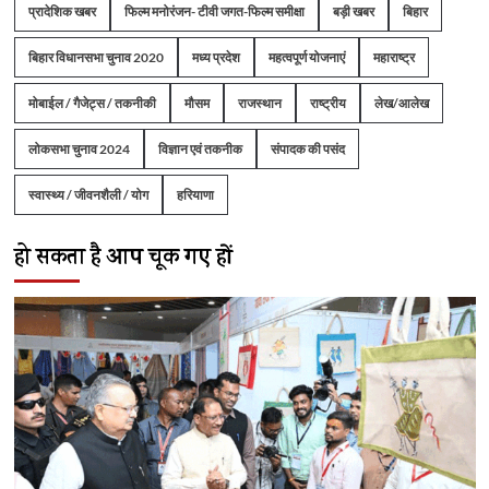
प्रादेशिक खबर
फिल्म मनोरंजन- टीवी जगत-फिल्म समीक्षा
बड़ी खबर
बिहार
बिहार विधानसभा चुनाव 2020
मध्य प्रदेश
महत्वपूर्ण योजनाएं
महाराष्ट्र
मोबाईल / गैजेट्स / तकनीकी
मौसम
राजस्थान
राष्ट्रीय
लेख/आलेख
लोकसभा चुनाव 2024
विज्ञान एवं तकनीक
संपादक की पसंद
स्वास्थ्य / जीवनशैली / योग
हरियाणा
हो सकता है आप चूक गए हों