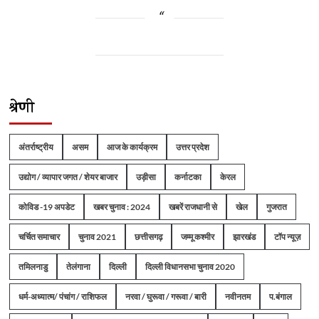
श्रेणी
अंतर्राष्ट्रीय
असम
आज के कार्यक्रम
उत्तर प्रदेश
उद्योग / व्यापार जगत / शेयर बाजार
उड़ीसा
कर्नाटका
केरल
कोविड -19 अपडेट
खबर चुनाव : 2024
खबरें राजधानी से
खेल
गुजरात
चर्चित समाचार
चुनाव 2021
छत्तीसगढ़
जम्मू कश्मीर
झारखंड
टॉप न्यूज़
तमिलनाडु
तेलंगाना
दिल्ली
दिल्ली विधानसभा चुनाव 2020
धर्म-अध्यात्म/ पंचांग / राशिफल
नरवा / घुरूवा / गरूवा / बारी
नवीनतम
प.बंगाल