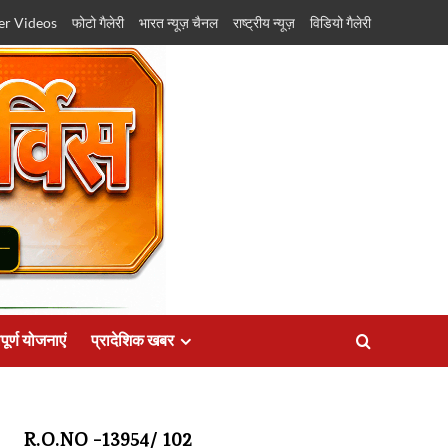
er Videos
फोटो गैलेरी
भारत न्यूज़ चैनल
राष्ट्रीय न्यूज़
विडियो गैलेरी
पूर्ण योजनाएं
प्रादेशिक खबर
R.O.NO -13954/ 102