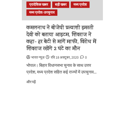
देवी,
माल”,
प्रादेशिक खबर
बड़ी खबर
मध्य प्रदेश
चुनाव
महिला
आयोग
मध्य प्रदेश-उपचुनाव
अपमान
ने
पर
थमाया
अब
कमलनाथ ने बीजेपी प्रत्याशी इमरती
नोटिस
बंद
देवी को बताया आइटम, शिवराज ने
के
हुई
कहा- हर बेटी से मांगें माफी, विरोध में
बारे
प्रियंका
में
शिवराज रखेंगे 2 घंटे का मौन
वाड्रा
और
की
भारत न्यूज़
रवि 18 अक्टूबर, 2020
0
पढ़ें
आंख-
भोपाल। बिहार विधानसभा चुनाव के साथ उत्तर
कान,
कोई
प्रदेश, मध्य प्रदेश सहित कई राज्यों में उपचुनाव...
प्रतिक्रिया
कमलनाथ
और पढ़ें
नहीं
ने
के
बीजेपी
बारे
प्रत्याशी
में
इमरती
और
देवी
पढ़ें
को
बताया
आइटम,
शिवराज