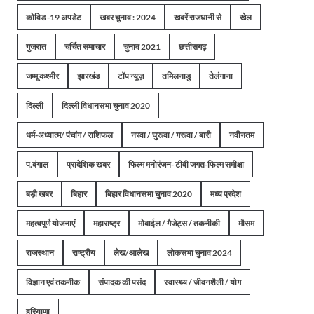
कोविड -19 अपडेट
खबर चुनाव : 2024
खबरें राजधानी से
खेल
गुजरात
चर्चित समाचार
चुनाव 2021
छत्तीसगढ़
जम्मू कश्मीर
झारखंड
टॉप न्यूज़
तमिलनाडु
तेलंगाना
दिल्ली
दिल्ली विधानसभा चुनाव 2020
धर्म-अध्यात्म/ पंचांग / राशिफल
नरवा / घुरूवा / गरूवा / बारी
नवीनतम
प.बंगाल
प्रादेशिक खबर
फिल्म मनोरंजन- टीवी जगत-फिल्म समीक्षा
बड़ी खबर
बिहार
बिहार विधानसभा चुनाव 2020
मध्य प्रदेश
महत्वपूर्ण योजनाएं
महाराष्ट्र
मोबाईल / गैजेट्स / तकनीकी
मौसम
राजस्थान
राष्ट्रीय
लेख/आलेख
लोकसभा चुनाव 2024
विज्ञान एवं तकनीक
संपादक की पसंद
स्वास्थ्य / जीवनशैली / योग
हरियाणा