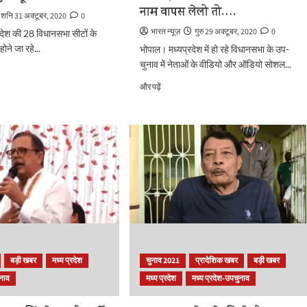
नाम वापस लेलो तो….
लिए
शनि 31 अक्टूबर, 2020
0
सदैव
भारत न्यूज़
गुरु 29 अक्टूबर, 2020
0
रदेश की 28 विधानसभा सीटों के
तत्पर
ोने जा रहे...
भोपाल। मध्यप्रदेश में हो रहे विधानसभा के उप-
रहेंगे
के
चुनाव में नेताओं के वीडियो और ऑडियो सोशल...
बारे
PM
और पढ़ें
में
उप-
और
चुनाव
पढ़ें
के
बीच
कांग्रेस
नेता
्य
दिग्विजय
सिंह
का
ऑडियो
हुआ
वायरल,
सपा
बड़ी खबर
मध्य प्रदेश
चुनाव 2021
प्रादेशिक खबर
बड़ी खबर
कैंडिडेट
ुनाव
मध्य प्रदेश
मध्य प्रदेश-उपचुनाव
से
बोले-
बोले-