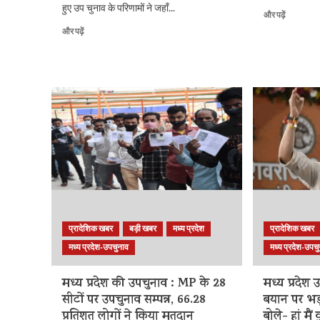
हुए उप चुनाव के परिणामों ने जहाँ...
बिहार
और पढ़ें
और
एमपी
और पढ़ें
मध्य
चुनाव
प्रदेश
2020
में
:
कांग्रेस
मध्य
का
प्रदेश
प्रदर्शन
उप
फीका,
चुनाव
महागठबंधन
में
को
बीजेपी
उठाना
को
पड़ा
19
खामियाजा
और
के
कांग्रेस
बारे
को
प्रादेशिक खबर
बड़ी खबर
मध्य प्रदेश
प्रादेशिक खबर
में
09
और
सीटें
मध्य प्रदेश-उपचुनाव
मध्य प्रदेश-उपच
पढ़ें
मिली,
यंहा
मध्य प्रदेश की उपचुनाव : MP के 28
मध्य प्रदेश
देखे
सीटों पर उपचुनाव सम्पन्न, 66.28
बयान पर भड़
कहाँ
प्रतिशत लोगों ने किया मतदान
बोले- हां मैं कु
किसको