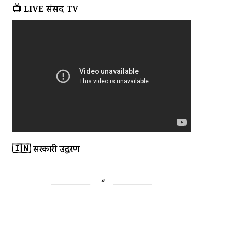
📺 LIVE संसद TV
🇮🇳 सरकारी उद्धरण