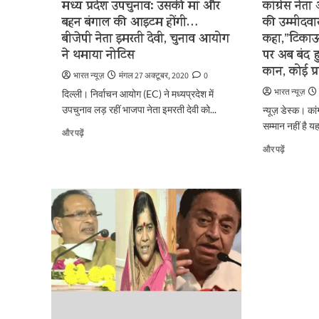
मध्य प्रदेश उपचुनाव: उसकी मां और
कांग्रेस नेत
बारे
पढ़ें
बहन बंगाल की आइटम होंगी…
की उम्मीदवा
में
बीजेपी नेता इमरती देवी, चुनाव आयोग
कहा,”टिका
और
पढ़ें
ने थमाया नोटिस
पर अब बंद हु
कान, कोई प्र
भारत न्यूज़
मंगल 27 अक्टूबर, 2020
0
भारत न्यूज़
दिल्ली। निर्वाचन आयोग (EC) ने मध्यप्रदेश में
उपचुनाव लड़ रहीं भाजपा नेता इमरती देवी को...
न्यूज़ डेस्क। कांग
सम्मान नहीं है य
मध्य
और पढ़ें
प्रदेश
कांग्रेस
और पढ़ें
उपचुनाव:
नेता
उसकी
अजय
मां
सिंह
और
ने
बहन
अपनी
बंगाल
पार्टी
की
की
आइटम
उम्मीदवार
होंगी…
पारुल
बीजेपी
साहू
नेता
को
इमरती
कहा,”टिक