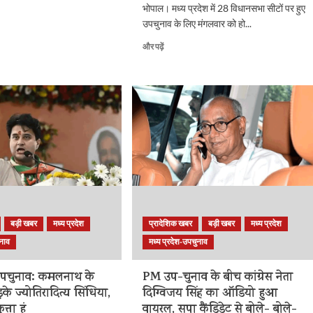
भोपाल। मध्य प्रदेश में 28 विधानसभा सीटों पर हुए
उपचुनाव के लिए मंगलवार को हो...
एमपी
और पढ़ें
उपचुनाव
:
सिंधिया
ने
जताया
मतदाताओं
आभार,
भाजपा
उम्मीदवारों
को
दी
जीत
की
बड़ी खबर
मध्य प्रदेश
प्रादेशिक खबर
बड़ी खबर
मध्य प्रदेश
बधाई,
ुनाव
मध्य प्रदेश-उपचुनाव
बोले-
उम्मीद
है
 उपचुनाव: कमलनाथ के
PM उप-चुनाव के बीच कांग्रेस नेता
सभी
के ज्योतिरादित्य सिंधिया,
दिग्विजय सिंह का ऑडियो हुआ
जनसेवा
त्ता हूं
वायरल, सपा कैंडिडेट से बोले- बोले-
के