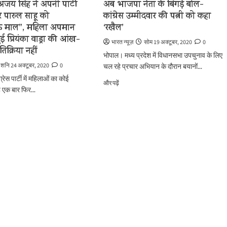
ा अजय सिंह ने अपनी पार्टी
अब भाजपा नेता के बिगड़े बोल-
नाम
र पारुल साहू को
कांग्रेस उम्मीदवार की पत्नी को कहा
वापस
ऊ माल”, महिला अपमान
‘रखैल’
लेलो
ई प्रियंका वाड्रा की आंख-
तो….
भारत न्यूज़
सोम 19 अक्टूबर, 2020
0
के
तिक्रिया नहीं
भोपाल। मध्य प्रदेश में विधानसभा उपचुनाव के लिए
बारे
शनि 24 अक्टूबर, 2020
0
चल रहे प्रचार अभियान के दौरान बयानों...
में
और
्रेस पार्टी में महिलाओं का कोई
अब
और पढ़ें
पढ़ें
ह एक बार फिर...
भाजपा
नेता
के
बिगड़े
बोल-
कांग्रेस
उम्मीदवार
की
पत्नी
को
कहा
‘रखैल’
के
बारे
ाऊ
में