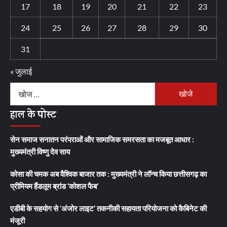
17
18
19
20
21
22
23
24
25
26
27
28
29
30
31
« जुलाई
निम्न
को
हाल के पोस्ट
खोजें:
सेन समाज सनातन परंपराओं और सामाजिक समरसता का मजबूत आधार :
मुख्यमंत्री विष्णु देव साय
कोसा की चमक अब वैश्विक बाजार तक : मुख्यमंत्री ने लॉन्च किया छत्तीसगढ़ का
प्रीमियम हैंडलूम ब्रांड ‘कोशल फैब’
एडीबी के सहयोग से ‘अंजोर लाइट’ तकनीकी सहायता परियोजना को कैबिनेट की
मंजूरी