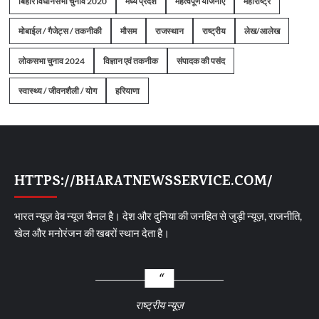
बिहार विधानसभा चुनाव 2020
मध्य प्रदेश
महत्वपूर्ण योजनाएं
महाराष्ट्र
मोबाईल / गैजेट्स / तकनीकी
मौसम
राजस्थान
राष्ट्रीय
लेख/आलेख
लोकसभा चुनाव 2024
विज्ञान एवं तकनीक
संपादक की पसंद
स्वास्थ्य / जीवनशैली / योग
हरियाणा
HTTPS://BHARATNEWSSERVICE.COM/
भारत न्यूज़ वेब न्यूज चैनल है। देश और दुनिया की जनहित से जुड़ी न्यूज़, राजनीति,
खेल और मनोरंजन की खबरों स्थान देता है।
राष्ट्रीय न्यूज़