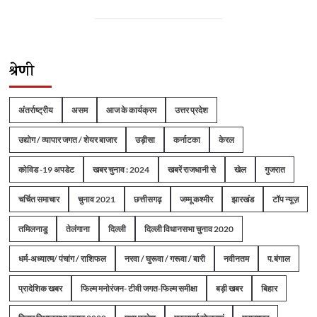
श्रेणी
अंतर्राष्ट्रीय
असम
आज के कार्यक्रम
उत्तर प्रदेश
उद्योग / व्यापार जगत / शेयर बाजार
उड़ीसा
कर्नाटका
केरल
कोविड -19 अपडेट
खबर चुनाव : 2024
खबरें राजधानी से
खेल
गुजरात
चर्चित समाचार
चुनाव 2021
छत्तीसगढ़
जम्मू कश्मीर
झारखंड
टॉप न्यूज़
तमिलनाडु
तेलंगाना
दिल्ली
दिल्ली विधानसभा चुनाव 2020
धर्म-अध्यात्म/ पंचांग / राशिफल
नरवा / घुरूवा / गरूवा / बारी
नवीनतम
प.बंगाल
प्रादेशिक खबर
फिल्म मनोरंजन- टीवी जगत-फिल्म समीक्षा
बड़ी खबर
बिहार