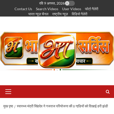
छोड़कर
रवि 9 अगस्त, 2026
Contact Us
Search Videos
User Videos
फोटो गैलेरी
सामग्री
भारत न्यूज़ चैनल
राष्ट्रीय न्यूज़
विडियो गैलेरी
पर
जाएँ
प्राथमिक
सूची
मुख पृष्ठ
स्वास्थ्य मंत्री सिंहदेव ने गजराज परियोजना की 8 गाडि़यों को दिखाई हरी झंडी