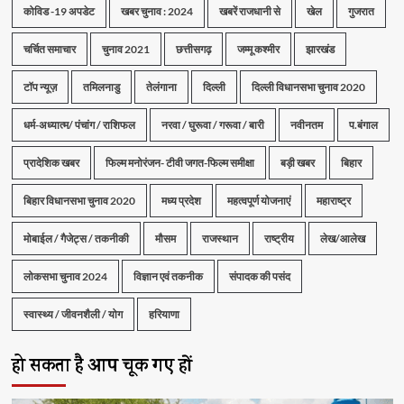
कोविड -19 अपडेट
खबर चुनाव : 2024
खबरें राजधानी से
खेल
गुजरात
चर्चित समाचार
चुनाव 2021
छत्तीसगढ़
जम्मू कश्मीर
झारखंड
टॉप न्यूज़
तमिलनाडु
तेलंगाना
दिल्ली
दिल्ली विधानसभा चुनाव 2020
धर्म-अध्यात्म/ पंचांग / राशिफल
नरवा / घुरूवा / गरूवा / बारी
नवीनतम
प.बंगाल
प्रादेशिक खबर
फिल्म मनोरंजन- टीवी जगत-फिल्म समीक्षा
बड़ी खबर
बिहार
बिहार विधानसभा चुनाव 2020
मध्य प्रदेश
महत्वपूर्ण योजनाएं
महाराष्ट्र
मोबाईल / गैजेट्स / तकनीकी
मौसम
राजस्थान
राष्ट्रीय
लेख/आलेख
लोकसभा चुनाव 2024
विज्ञान एवं तकनीक
संपादक की पसंद
स्वास्थ्य / जीवनशैली / योग
हरियाणा
हो सकता है आप चूक गए हों