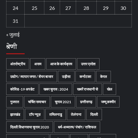
24
25
26
27
28
29
30
31
« जुलाई
श्रेणी
अंतर्राष्ट्रीय
असम
आज के कार्यक्रम
उत्तर प्रदेश
उद्योग / व्यापार जगत / शेयर बाजार
उड़ीसा
कर्नाटका
केरल
कोविड -19 अपडेट
खबर चुनाव : 2024
खबरें राजधानी से
खेल
गुजरात
चर्चित समाचार
चुनाव 2021
छत्तीसगढ़
जम्मू कश्मीर
झारखंड
टॉप न्यूज़
तमिलनाडु
तेलंगाना
दिल्ली
दिल्ली विधानसभा चुनाव 2020
धर्म-अध्यात्म/ पंचांग / राशिफल