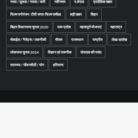
नरवा / घुरूवा / गरूवा / बारी
नवीनतम
प.बंगाल
प्रादेशिक खबर
फिल्म मनोरंजन- टीवी जगत-फिल्म समीक्षा
बड़ी खबर
बिहार
बिहार विधानसभा चुनाव 2020
मध्य प्रदेश
महत्वपूर्ण योजनाएं
महाराष्ट्र
मोबाईल / गैजेट्स / तकनीकी
मौसम
राजस्थान
राष्ट्रीय
लेख/आलेख
लोकसभा चुनाव 2024
विज्ञान एवं तकनीक
संपादक की पसंद
स्वास्थ्य / जीवनशैली / योग
हरियाणा