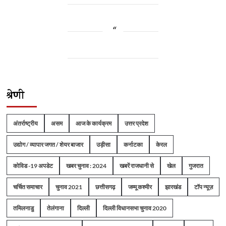
श्रेणी
अंतर्राष्ट्रीय
असम
आज के कार्यक्रम
उत्तर प्रदेश
उद्योग / व्यापार जगत / शेयर बाजार
उड़ीसा
कर्नाटका
केरल
कोविड -19 अपडेट
खबर चुनाव : 2024
खबरें राजधानी से
खेल
गुजरात
चर्चित समाचार
चुनाव 2021
छत्तीसगढ़
जम्मू कश्मीर
झारखंड
टॉप न्यूज़
तमिलनाडु
तेलंगाना
दिल्ली
दिल्ली विधानसभा चुनाव 2020