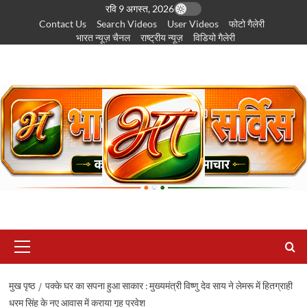
छोड़कर
रवि 9 अगस्त, 2026
Contact Us
Search Videos
User Videos
फोटो गैलेरी
सामग्री
भारत न्यूज़ चैनल
राष्ट्रीय न्यूज़
विडियो गैलेरी
पर
जाएँ
प्राथमिक
सूची
मुख पृष्ठ
पक्के घर का सपना हुआ साकार : मुख्यमंत्री विष्णु देव साय ने लेमरू में हितग्राही
धरम सिंह के नए आवास में कराया गृह प्रवेश