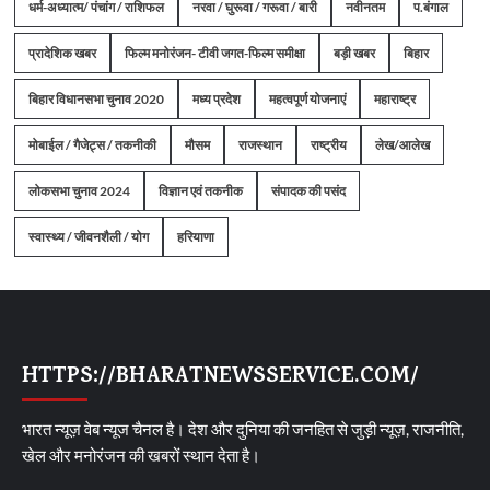
धर्म-अध्यात्म/ पंचांग / राशिफल
नरवा / घुरूवा / गरूवा / बारी
नवीनतम
प.बंगाल
प्रादेशिक खबर
फिल्म मनोरंजन- टीवी जगत-फिल्म समीक्षा
बड़ी खबर
बिहार
बिहार विधानसभा चुनाव 2020
मध्य प्रदेश
महत्वपूर्ण योजनाएं
महाराष्ट्र
मोबाईल / गैजेट्स / तकनीकी
मौसम
राजस्थान
राष्ट्रीय
लेख/आलेख
लोकसभा चुनाव 2024
विज्ञान एवं तकनीक
संपादक की पसंद
स्वास्थ्य / जीवनशैली / योग
हरियाणा
HTTPS://BHARATNEWSSERVICE.COM/
भारत न्यूज़ वेब न्यूज चैनल है। देश और दुनिया की जनहित से जुड़ी न्यूज़, राजनीति,
खेल और मनोरंजन की खबरों स्थान देता है।