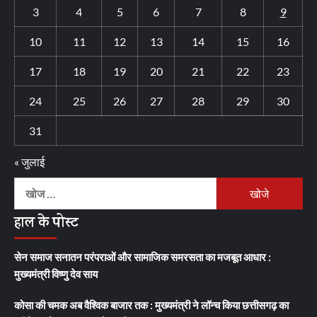
3
4
5
6
7
8
9
10
11
12
13
14
15
16
17
18
19
20
21
22
23
24
25
26
27
28
29
30
31
« जुलाई
निम्न
को
हाल के पोस्ट
खोजें:
सेन समाज सनातन परंपराओं और सामाजिक समरसता का मजबूत आधार :
मुख्यमंत्री विष्णु देव साय
कोसा की चमक अब वैश्विक बाजार तक : मुख्यमंत्री ने लॉन्च किया छत्तीसगढ़ का