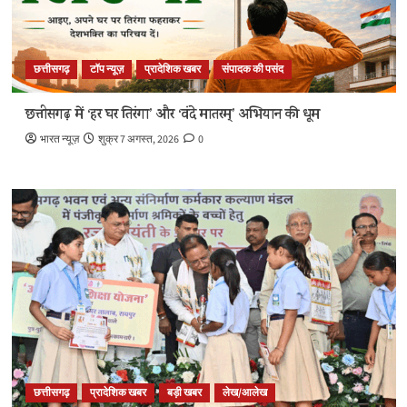
छत्तीसगढ़
टॉप न्यूज़
प्रादेशिक खबर
संपादक की पसंद
छत्तीसगढ़ में ‘हर घर तिरंगा’ और ‘वंदे मातरम्’ अभियान की धूम
भारत न्यूज़
शुक्र 7 अगस्त, 2026
0
छत्तीसगढ़
प्रादेशिक खबर
बड़ी खबर
लेख/आलेख