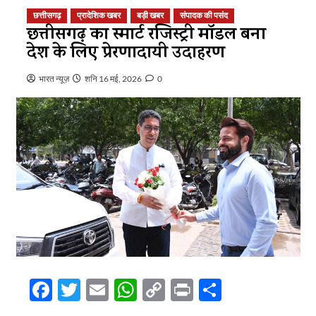
छत्तीसगढ़
प्रादेशिक खबर
बड़ी खबर
संपादक की पसंद
छत्तीसगढ़ का स्मार्ट रजिस्ट्री मॉडल बना
देश के लिए प्रेरणादायी उदाहरण
भारत न्यूज़
शनि 16 मई, 2026
0
Facebook
Twitter
Email
WhatsApp
Copy
Print
Share
Link