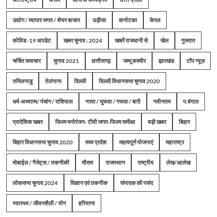
उद्योग / व्यापार जगत / शेयर बाजार
उड़ीसा
कर्नाटका
केरल
कोविड -19 अपडेट
खबर चुनाव : 2024
खबरें राजधानी से
खेल
गुजरात
चर्चित समाचार
चुनाव 2021
छत्तीसगढ़
जम्मू कश्मीर
झारखंड
टॉप न्यूज़
तमिलनाडु
तेलंगाना
दिल्ली
दिल्ली विधानसभा चुनाव 2020
धर्म-अध्यात्म/ पंचांग / राशिफल
नरवा / घुरूवा / गरूवा / बारी
नवीनतम
प.बंगाल
प्रादेशिक खबर
फिल्म मनोरंजन- टीवी जगत-फिल्म समीक्षा
बड़ी खबर
बिहार
बिहार विधानसभा चुनाव 2020
मध्य प्रदेश
महत्वपूर्ण योजनाएं
महाराष्ट्र
मोबाईल / गैजेट्स / तकनीकी
मौसम
राजस्थान
राष्ट्रीय
लेख/आलेख
लोकसभा चुनाव 2024
विज्ञान एवं तकनीक
संपादक की पसंद
स्वास्थ्य / जीवनशैली / योग
हरियाणा