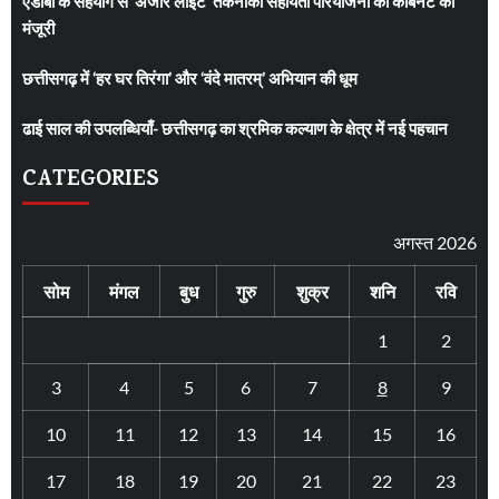
एडीबी के सहयोग से ‘अंजोर लाइट’ तकनीकी सहायता परियोजना को कैबिनेट की
मंजूरी
छत्तीसगढ़ में ‘हर घर तिरंगा’ और ‘वंदे मातरम्’ अभियान की धूम
ढाई साल की उपलब्धियाँ- छत्तीसगढ़ का श्रमिक कल्याण के क्षेत्र में नई पहचान
CATEGORIES
अगस्त 2026
सोम
मंगल
बुध
गुरु
शुक्र
शनि
रवि
1
2
3
4
5
6
7
8
9
10
11
12
13
14
15
16
17
18
19
20
21
22
23