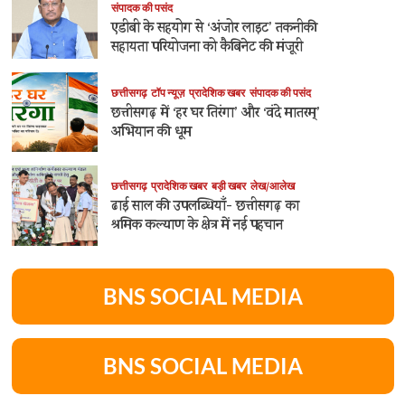
संपादक की पसंद
एडीबी के सहयोग से ‘अंजोर लाइट’ तकनीकी
सहायता परियोजना को कैबिनेट की मंजूरी
छत्तीसगढ़
टॉप न्यूज़
प्रादेशिक खबर
संपादक की पसंद
छत्तीसगढ़ में ‘हर घर तिरंगा’ और ‘वंदे मातरम्’
अभियान की धूम
छत्तीसगढ़
प्रादेशिक खबर
बड़ी खबर
लेख/आलेख
ढाई साल की उपलब्धियाँ- छत्तीसगढ़ का
श्रमिक कल्याण के क्षेत्र में नई पहचान
BNS SOCIAL MEDIA
BNS SOCIAL MEDIA