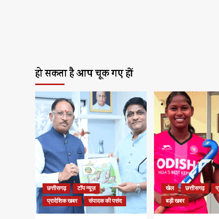
हो सकता है आप चूक गए हों
छत्तीसगढ़
टॉप न्यूज़
खेल
छत्तीसगढ़
प
प्रादेशिक खबर
संपादक की पसंद
बड़ी खबर