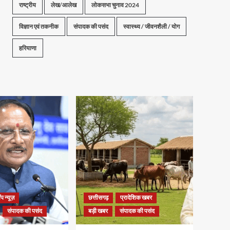
राष्ट्रीय
लेख/आलेख
लोकसभा चुनाव 2024
विज्ञान एवं तकनीक
संपादक की पसंद
स्वास्थ्य / जीवनशैली / योग
हरियाणा
प न्यूज़
छत्तीसगढ़
प्रादेशिक खबर
संपादक की पसंद
बड़ी खबर
संपादक की पसंद