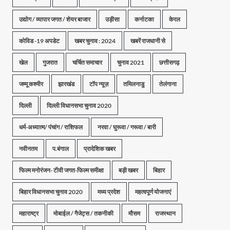
उद्योग / व्यापार जगत / शेयर बाजार
उड़ीसा
कर्नाटका
केरल
कोविड -19 अपडेट
खबर चुनाव : 2024
खबरें राजधानी से
खेल
गुजरात
चर्चित समाचार
चुनाव 2021
छत्तीसगढ़
जम्मू कश्मीर
झारखंड
टॉप न्यूज़
तमिलनाडु
तेलंगाना
दिल्ली
दिल्ली विधानसभा चुनाव 2020
धर्म-अध्यात्म/ पंचांग / राशिफल
नरवा / घुरूवा / गरूवा / बारी
नवीनतम
प.बंगाल
प्रादेशिक खबर
फिल्म मनोरंजन- टीवी जगत-फिल्म समीक्षा
बड़ी खबर
बिहार
बिहार विधानसभा चुनाव 2020
मध्य प्रदेश
महत्वपूर्ण योजनाएं
महाराष्ट्र
मोबाईल / गैजेट्स / तकनीकी
मौसम
राजस्थान