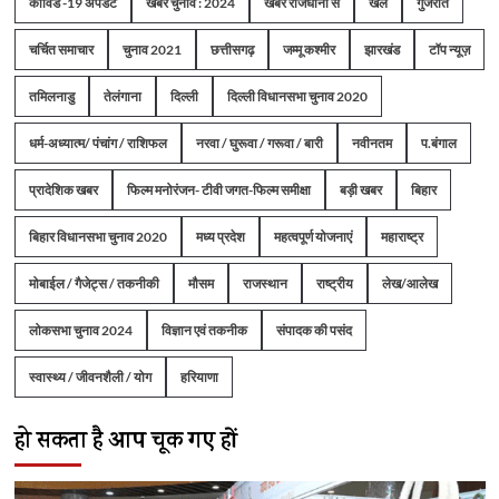
कोविड -19 अपडेट
खबर चुनाव : 2024
खबरें राजधानी से
खेल
गुजरात
चर्चित समाचार
चुनाव 2021
छत्तीसगढ़
जम्मू कश्मीर
झारखंड
टॉप न्यूज़
तमिलनाडु
तेलंगाना
दिल्ली
दिल्ली विधानसभा चुनाव 2020
धर्म-अध्यात्म/ पंचांग / राशिफल
नरवा / घुरूवा / गरूवा / बारी
नवीनतम
प.बंगाल
प्रादेशिक खबर
फिल्म मनोरंजन- टीवी जगत-फिल्म समीक्षा
बड़ी खबर
बिहार
बिहार विधानसभा चुनाव 2020
मध्य प्रदेश
महत्वपूर्ण योजनाएं
महाराष्ट्र
मोबाईल / गैजेट्स / तकनीकी
मौसम
राजस्थान
राष्ट्रीय
लेख/आलेख
लोकसभा चुनाव 2024
विज्ञान एवं तकनीक
संपादक की पसंद
स्वास्थ्य / जीवनशैली / योग
हरियाणा
हो सकता है आप चूक गए हों