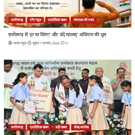
छत्तीसगढ़
टॉप न्यूज़
प्रादेशिक खबर
संपादक की पसंद
छत्तीसगढ़ में ‘हर घर तिरंगा’ और ‘वंदे मातरम्’ अभियान की धूम
भारत न्यूज़
शुक्र 7 अगस्त, 2026
0
छत्तीसगढ़
प्रादेशिक खबर
बड़ी खबर
लेख/आलेख