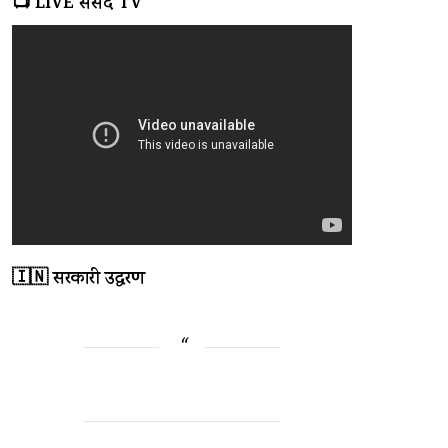
📺 LIVE संसद TV
🇮🇳 सरकारी उद्धरण