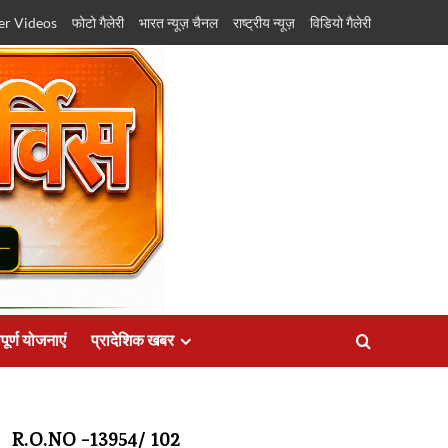
er Videos
फोटो गैलेरी
भारत न्यूज़ चैनल
राष्ट्रीय न्यूज़
विडियो गैलेरी
पूर्ण योजनाएं
प्रादेशिक खबर
R.O.NO -13954/ 102