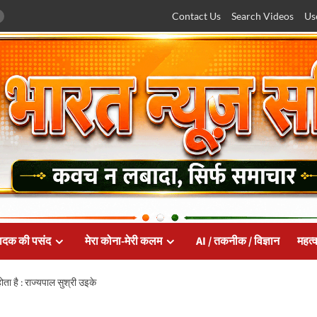
Contact Us
Search Videos
Us
ादक की पसंद
मेरा कोना-मेरी कलम
AI / तकनीक / विज्ञान
महत्व
ता है : राज्यपाल सुश्री उइके