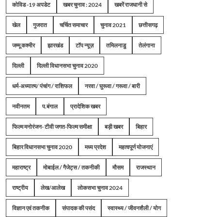
कोविड -19 अपडेट
खबर चुनाव : 2024
खबरें राजधानी से
खेल
गुजरात
चर्चित समाचार
चुनाव 2021
छत्तीसगढ़
जम्मू कश्मीर
झारखंड
टॉप न्यूज़
तमिलनाडु
तेलंगाना
दिल्ली
दिल्ली विधानसभा चुनाव 2020
धर्म-अध्यात्म/ पंचांग / राशिफल
नरवा / घुरूवा / गरूवा / बारी
नवीनतम
प.बंगाल
प्रादेशिक खबर
फिल्म मनोरंजन- टीवी जगत-फिल्म समीक्षा
बड़ी खबर
बिहार
बिहार विधानसभा चुनाव 2020
मध्य प्रदेश
महत्वपूर्ण योजनाएं
महाराष्ट्र
मोबाईल / गैजेट्स / तकनीकी
मौसम
राजस्थान
राष्ट्रीय
लेख/आलेख
लोकसभा चुनाव 2024
विज्ञान एवं तकनीक
संपादक की पसंद
स्वास्थ्य / जीवनशैली / योग