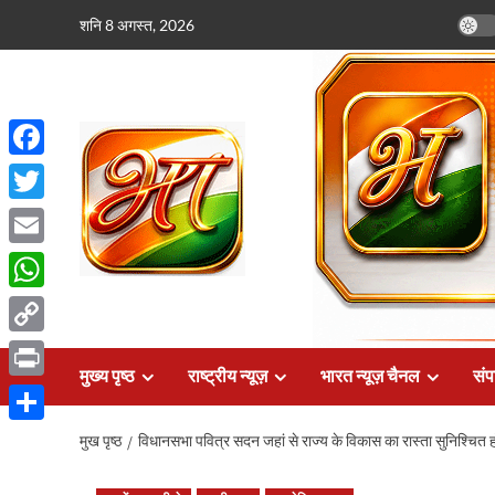
छोड़कर
शनि 8 अगस्त, 2026
सामग्री
पर
जाएँ
Facebook
Twitter
Email
WhatsApp
Copy
मुख्य पृष्ठ
राष्ट्रीय न्यूज़
भारत न्यूज़ चैनल
संप
Link
Print
Share
मुख पृष्ठ
विधानसभा पवित्र सदन जहां से राज्य के विकास का रास्ता सुनिश्चित हो