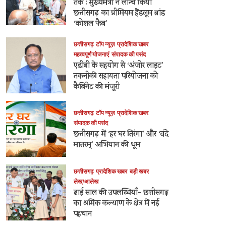
तक : मुख्यमंत्री ने लॉन्च किया
छत्तीसगढ़ का प्रीमियम हैंडलूम ब्रांड
‘कोशल फैब’
छत्तीसगढ़
टॉप न्यूज़
प्रादेशिक खबर
महत्वपूर्ण योजनाएं
संपादक की पसंद
एडीबी के सहयोग से ‘अंजोर लाइट’
तकनीकी सहायता परियोजना को
कैबिनेट की मंजूरी
छत्तीसगढ़
टॉप न्यूज़
प्रादेशिक खबर
संपादक की पसंद
छत्तीसगढ़ में ‘हर घर तिरंगा’ और ‘वंदे
मातरम्’ अभियान की धूम
छत्तीसगढ़
प्रादेशिक खबर
बड़ी खबर
लेख/आलेख
ढाई साल की उपलब्धियाँ- छत्तीसगढ़
का श्रमिक कल्याण के क्षेत्र में नई
पहचान