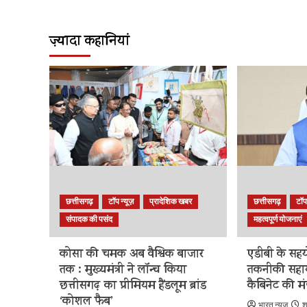
ज़्यादा कहानियां
छत्तीसगढ़
टॉप न्यूज़
प्रादेशिक खबर
छत्तीसगढ़
टॉप
संपादक की पसंद
महत्वपूर्ण योजनाएं
कोसा की चमक अब वैश्विक बाजार
एडीबी के सहय
तक : मुख्यमंत्री ने लॉन्च किया
तकनीकी सहा
छत्तीसगढ़ का प्रीमियम हैंडलूम ब्रांड
कैबिनेट की मं
‘कोशल फैब’
भारत न्यूज़
श