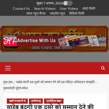
छोड़कर
शुक्र 7 अगस्त, 2026
Contact Us
Search Videos
User Videos
फोटो गैलेरी
सामग्री
भारत न्यूज़ चैनल
राष्ट्रीय न्यूज़
विडियो गैलेरी
पर
जाएँ
प्राथमिक
सूची
मुख पृष्ठ
साहेब बंदगी एक दूसरे को सम्मान देने की एक पवित्र अभिवादन संस्कृति –
मुख्यमंत्री भूपेश बघेल
खबरें राजधानी से
छत्तीसगढ़
प्रादेशिक खबर
साहेब बंदगी एक दूसरे को सम्मान देने की