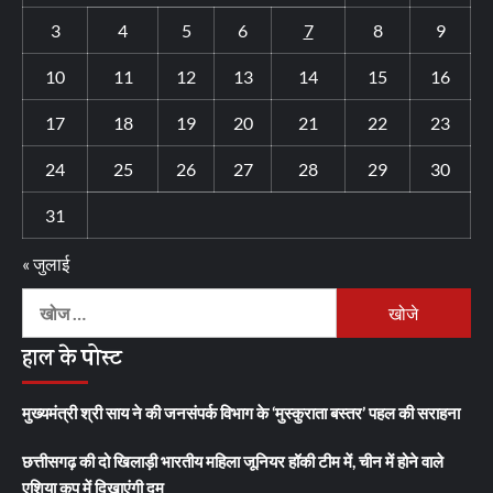
3
4
5
6
7
8
9
10
11
12
13
14
15
16
17
18
19
20
21
22
23
24
25
26
27
28
29
30
31
« जुलाई
निम्न
को
हाल के पोस्ट
खोजें:
मुख्यमंत्री श्री साय ने की जनसंपर्क विभाग के ‘मुस्कुराता बस्तर’ पहल की सराहना
छत्तीसगढ़ की दो खिलाड़ी भारतीय महिला जूनियर हॉकी टीम में, चीन में होने वाले
एशिया कप में दिखाएंगी दम