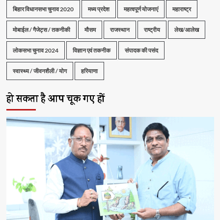
बिहार विधानसभा चुनाव 2020
मध्य प्रदेश
महत्वपूर्ण योजनाएं
महाराष्ट्र
मोबाईल / गैजेट्स / तकनीकी
मौसम
राजस्थान
राष्ट्रीय
लेख/आलेख
लोकसभा चुनाव 2024
विज्ञान एवं तकनीक
संपादक की पसंद
स्वास्थ्य / जीवनशैली / योग
हरियाणा
हो सकता है आप चूक गए हों