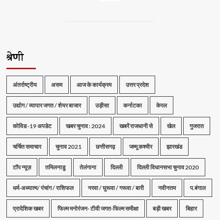
श्रेणी
अंतर्राष्ट्रीय
असम
आज के कार्यक्रम
उत्तर प्रदेश
उद्योग / व्यापार जगत / शेयर बाजार
उड़ीसा
कर्नाटका
केरल
कोविड -19 अपडेट
खबर चुनाव : 2024
खबरें राजधानी से
खेल
गुजरात
चर्चित समाचार
चुनाव 2021
छत्तीसगढ़
जम्मू कश्मीर
झारखंड
टॉप न्यूज़
तमिलनाडु
तेलंगाना
दिल्ली
दिल्ली विधानसभा चुनाव 2020
धर्म-अध्यात्म/ पंचांग / राशिफल
नरवा / घुरूवा / गरूवा / बारी
नवीनतम
प.बंगाल
प्रादेशिक खबर
फिल्म मनोरंजन- टीवी जगत-फिल्म समीक्षा
बड़ी खबर
बिहार