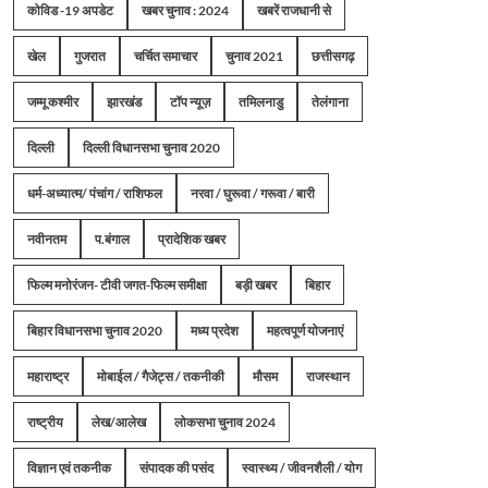
कोविड -19 अपडेट
खबर चुनाव : 2024
खबरें राजधानी से
खेल
गुजरात
चर्चित समाचार
चुनाव 2021
छत्तीसगढ़
जम्मू कश्मीर
झारखंड
टॉप न्यूज़
तमिलनाडु
तेलंगाना
दिल्ली
दिल्ली विधानसभा चुनाव 2020
धर्म-अध्यात्म/ पंचांग / राशिफल
नरवा / घुरूवा / गरूवा / बारी
नवीनतम
प.बंगाल
प्रादेशिक खबर
फिल्म मनोरंजन- टीवी जगत-फिल्म समीक्षा
बड़ी खबर
बिहार
बिहार विधानसभा चुनाव 2020
मध्य प्रदेश
महत्वपूर्ण योजनाएं
महाराष्ट्र
मोबाईल / गैजेट्स / तकनीकी
मौसम
राजस्थान
राष्ट्रीय
लेख/आलेख
लोकसभा चुनाव 2024
विज्ञान एवं तकनीक
संपादक की पसंद
स्वास्थ्य / जीवनशैली / योग