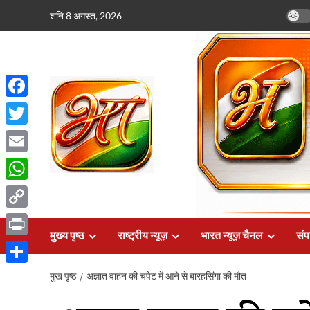
छोड़कर
शनि 8 अगस्त, 2026
सामग्री
पर
जाएँ
Facebook
Twitter
Email
WhatsApp
Copy
मुख्य पृष्ठ
राष्ट्रीय न्यूज़
भारत न्यूज़ चैनल
संप
Link
Print
Share
मुख पृष्ठ
अज्ञात वाहन की चपेट में आने से बारहसिंगा की मौत