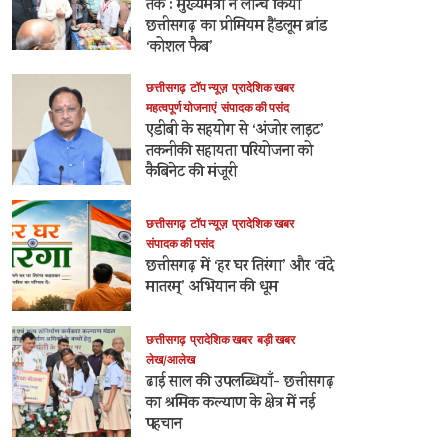
तक : मुख्यमंत्री ने लॉन्च किया
छत्तीसगढ़ का प्रीमियम हैंडलूम ब्रांड
‘कोशल फैब’
छत्तीसगढ़
टॉप न्यूज़
प्रादेशिक खबर
महत्वपूर्ण योजनाएं
संपादक की पसंद
एडीबी के सहयोग से ‘अंजोर लाइट’
तकनीकी सहायता परियोजना को
कैबिनेट की मंजूरी
छत्तीसगढ़
टॉप न्यूज़
प्रादेशिक खबर
संपादक की पसंद
छत्तीसगढ़ में ‘हर घर तिरंगा’ और ‘वंदे
मातरम्’ अभियान की धूम
छत्तीसगढ़
प्रादेशिक खबर
बड़ी खबर
लेख/आलेख
ढाई साल की उपलब्धियाँ- छत्तीसगढ़
का श्रमिक कल्याण के क्षेत्र में नई
पहचान