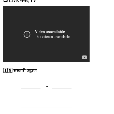
📺 LIVE संसद TV
🇮🇳 सरकारी उद्धरण