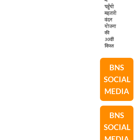
में
पहुँची
महतारी
वंदन
योजना
की
30वीं
किस्त
BNS
SOCIAL
MEDIA
BNS
SOCIAL
MEDIA