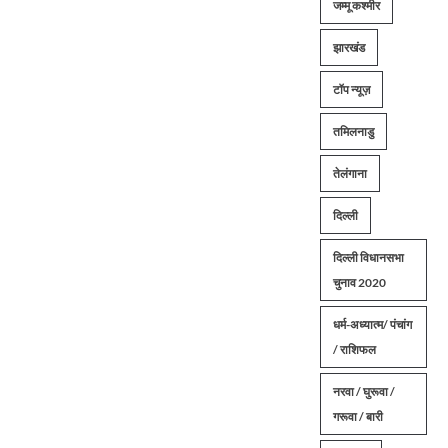
जम्मू कश्मीर
झारखंड
टॉप न्यूज़
तमिलनाडु
तेलंगाना
दिल्ली
दिल्ली विधानसभा
चुनाव 2020
धर्म-अध्यात्म/ पंचांग
/ राशिफल
नरवा / घुरूवा /
गरूवा / बारी