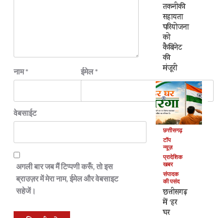
तकनीकी
सहायता
परियोजना
को
कैबिनेट
की
मंजूरी
नाम
*
ईमेल
*
वेबसाईट
छत्तीसगढ़
टॉप
न्यूज़
प्रादेशिक
खबर
अगली बार जब मैं टिप्पणी करूँ, तो इस
संपादक
ब्राउज़र में मेरा नाम, ईमेल और वेबसाइट
की पसंद
सहेजें।
छत्तीसगढ़
में ‘हर
घर