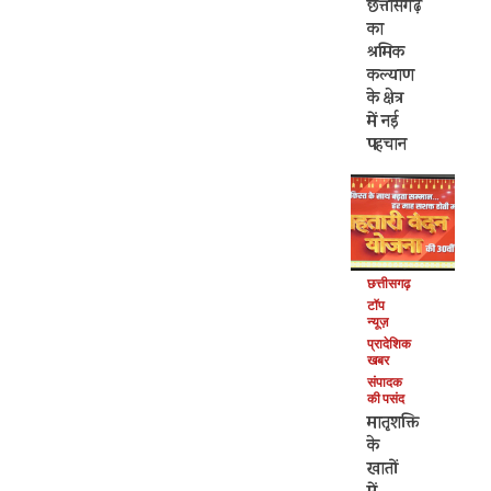
छत्तीसगढ़
का
श्रमिक
कल्याण
के क्षेत्र
में नई
पहचान
छत्तीसगढ़
टॉप
न्यूज़
प्रादेशिक
खबर
संपादक
की पसंद
मातृशक्ति
के
खातों