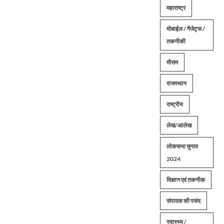
महाराष्ट्र
मोबाईल / गैजेट्स /
तकनीकी
मौसम
राजस्थान
राष्ट्रीय
लेख/आलेख
लोकसभा चुनाव
2024
विज्ञान एवं तकनीक
संपादक की पसंद
स्वास्थ्य /