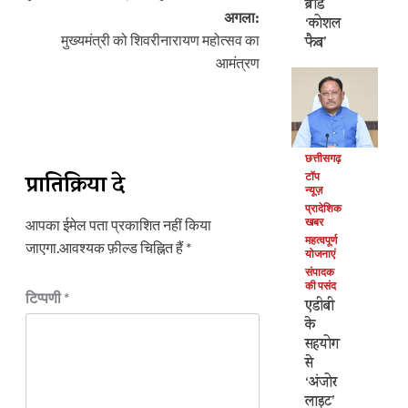
नेविगेशन
ब्रांड
अगला:
‘कोशल
मुख्यमंत्री को शिवरीनारायण महोत्सव का
फैब’
आमंत्रण
छत्तीसगढ़
प्रातिक्रिया दे
टॉप
न्यूज़
प्रादेशिक
खबर
आपका ईमेल पता प्रकाशित नहीं किया
महत्वपूर्ण
जाएगा.
आवश्यक फ़ील्ड चिह्नित हैं
*
योजनाएं
संपादक
की पसंद
टिप्पणी
*
एडीबी
के
सहयोग
से
‘अंजोर
लाइट’