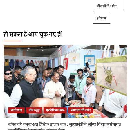
जीवनशैली / योग
हरियाणा
हो सकता है आप चूक गए हों
छत्तीसगढ़
टॉप न्यूज़
प्रादेशिक खबर
संपादक की पसंद
कोसा की चमक अब वैश्विक बाजार तक : मुख्यमंत्री ने लॉन्च किया छत्तीसगढ़