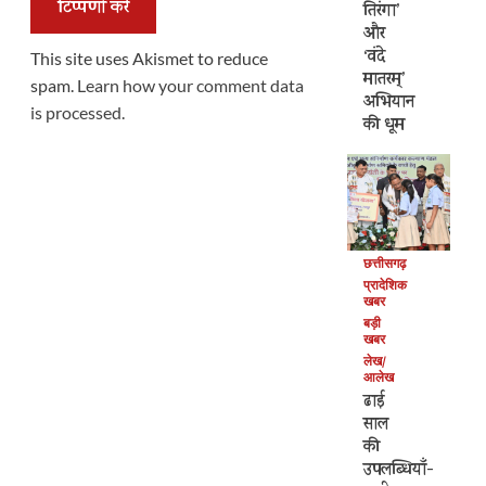
तिरंगा’
और
‘वंदे
This site uses Akismet to reduce
मातरम्’
spam.
Learn how your comment data
अभियान
is processed.
की धूम
छत्तीसगढ़
प्रादेशिक
खबर
बड़ी
खबर
लेख/
आलेख
ढाई
साल
की
उपलब्धियाँ-