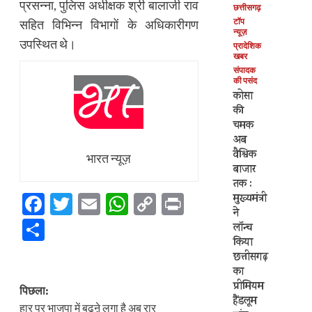
प्रसन्ना, पुलिस अधीक्षक श्री बालाजी राव
छत्तीसगढ़
टॉप
सहित विभिन्न विभागों के अधिकारीगण
न्यूज़
उपस्थित थे।
प्रादेशिक
खबर
संपादक
की पसंद
कोसा
की
चमक
अब
वैश्विक
भारत न्यूज़
बाजार
तक :
Facebook
Twitter
Email
WhatsApp
Copy
Print
मुख्यमंत्री
ने
Link
Share
लॉन्च
किया
छत्तीसगढ़
का
पोस्ट
प्रीमियम
पिछला:
हैंडलूम
हार पर भाजपा में बढऩे लगा है अब रार