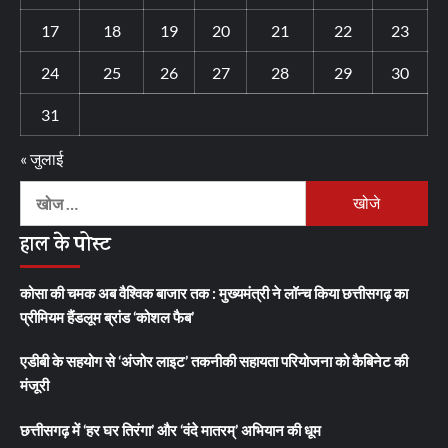
17
18
19
20
21
22
23
24
25
26
27
28
29
30
31
« जुलाई
निम्न
को
हाल के पोस्ट
खोजें:
कोसा की चमक अब वैश्विक बाजार तक : मुख्यमंत्री ने लॉन्च किया छत्तीसगढ़ का
प्रीमियम हैंडलूम ब्रांड ‘कोशल फैब’
एडीबी के सहयोग से ‘अंजोर लाइट’ तकनीकी सहायता परियोजना को कैबिनेट की
मंजूरी
छत्तीसगढ़ में ‘हर घर तिरंगा’ और ‘वंदे मातरम्’ अभियान की धूम