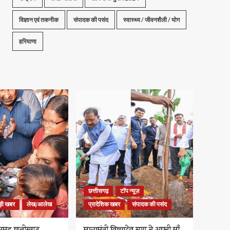
विज्ञान एवं तकनीक
संपादक की पसंद
स्वास्थ्य / जीवनशैली / योग
हरियाणा
छत्तीसगढ़
टॉप न्यूज़
ड़ी खबर
लेख/आलेख
प्रादेशिक खबर
संपादक की पसंद