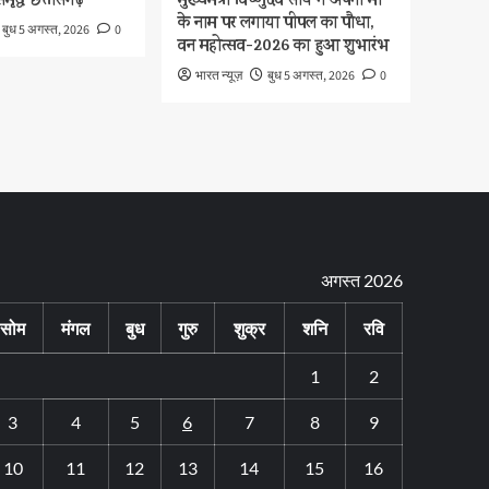
मृद्ध छत्तीसगढ़
मुख्यमंत्री विष्णुदेव साय ने अपनी माँ
के नाम पर लगाया पीपल का पौधा,
बुध 5 अगस्त, 2026
0
वन महोत्सव-2026 का हुआ शुभारंभ
भारत न्यूज़
बुध 5 अगस्त, 2026
0
अगस्त 2026
सोम
मंगल
बुध
गुरु
शुक्र
शनि
रवि
1
2
3
4
5
6
7
8
9
10
11
12
13
14
15
16