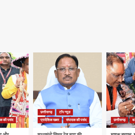
छत्तीसगढ़
टॉप न्यूज़
दक की पसंद
प्रादेशिक खबर
संपादक की पसंद
छत्तीसगढ़
ब