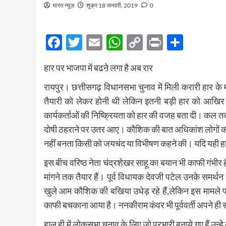
भारत न्यूज़
शुक्र 18 जनवरी, 2019
0
Facebook
Twitter
Email
WhatsApp
Copy
Print
Share
Link
हार पर भाजपा में बढऩे लगा है अब रार
रायपुर। छत्तीसगढ़ विधानसभा चुनाव में मिली करारी हार के 
तैयारी को लेकर होनी थी लेकिन इतनी बड़ी हार को आखिर भ
कार्यकर्ताओं की निष्क्रियता को हार की वजह बता दी। कल तक जि
दोषी ठहराने पर उतर आए। कौशिक की बात अधिकांश लोगों को बे
नहीं बनता किसी को जयचंद या विभीषण कहने की। यदि यही हाल
इस बीच वरिष्ठ नेता चंद्रशेखर साहू का बयान भी काफी गंभीर 
मांगने तक तैयार हैं। पूर्व विधायक देवजी पटेल उनके समर्थन 
खुले आम कौशिक की बखिया उधेड़ रहे हैं,लेकिन इस मामले प
काफी बचकाना आया है। ननकीराम कंवर भी पूर्ववर्ती अपने ही
हाल ही में लोकसभा चुनाव के लिए जो प्रभारी बनाये गए हैं उन्