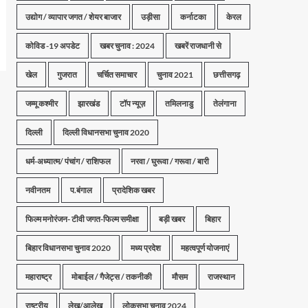
उद्योग / व्यापार जगत / शेयर बाजार
उड़ीसा
कर्नाटका
केरल
कोविड -19 अपडेट
खबर चुनाव : 2024
खबरें राजधानी से
खेल
गुजरात
चर्चित समाचार
चुनाव 2021
छत्तीसगढ़
जम्मू कश्मीर
झारखंड
टॉप न्यूज़
तमिलनाडु
तेलंगाना
दिल्ली
दिल्ली विधानसभा चुनाव 2020
धर्म-अध्यात्म/ पंचांग / राशिफल
नरवा / घुरूवा / गरूवा / बारी
नवीनतम
प.बंगाल
प्रादेशिक खबर
फिल्म मनोरंजन- टीवी जगत-फिल्म समीक्षा
बड़ी खबर
बिहार
बिहार विधानसभा चुनाव 2020
मध्य प्रदेश
महत्वपूर्ण योजनाएं
महाराष्ट्र
मोबाईल / गैजेट्स / तकनीकी
मौसम
राजस्थान
राष्ट्रीय
लेख/आलेख
लोकसभा चुनाव 2024