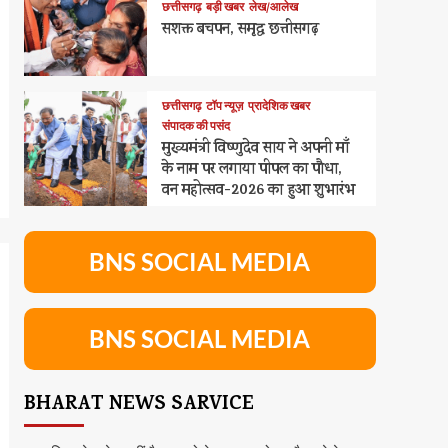
छत्तीसगढ़
बड़ी खबर
लेख/आलेख
सशक्त बचपन, समृद्ध छत्तीसगढ़
छत्तीसगढ़
टॉप न्यूज़
प्रादेशिक खबर
संपादक की पसंद
मुख्यमंत्री विष्णुदेव साय ने अपनी माँ
के नाम पर लगाया पीपल का पौधा,
वन महोत्सव-2026 का हुआ शुभारंभ
BNS SOCIAL MEDIA
BNS SOCIAL MEDIA
BHARAT NEWS SARVICE