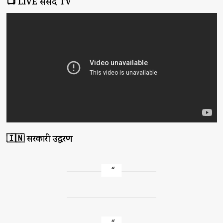
📺 LIVE संसद TV
🇮🇳 सरकारी उद्धरण