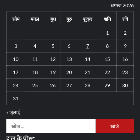
अगस्त 2026
सोम
मंगल
बुध
गुरु
शुक्र
शनि
रवि
1
2
3
4
5
6
7
8
9
10
11
12
13
14
15
16
17
18
19
20
21
22
23
24
25
26
27
28
29
30
31
« जुलाई
निम्न
को
हाल के पोस्ट
खोजें: