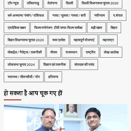
टॉप न्यूज़
तमिलनाडु
तेलंगाना
दिल्ली
दिल्ली विधानसभा चुनाव 2020
धर्म-अध्यात्म/ पंचांग / राशिफल
नरवा / घुरूवा / गरूवा / बारी
नवीनतम
प.बंगाल
प्रादेशिक खबर
फिल्म मनोरंजन- टीवी जगत-फिल्म समीक्षा
बड़ी खबर
बिहार
बिहार विधानसभा चुनाव 2020
मध्य प्रदेश
महत्वपूर्ण योजनाएं
महाराष्ट्र
मोबाईल / गैजेट्स / तकनीकी
मौसम
राजस्थान
राष्ट्रीय
लेख/आलेख
लोकसभा चुनाव 2024
विज्ञान एवं तकनीक
संपादक की पसंद
स्वास्थ्य / जीवनशैली / योग
हरियाणा
हो सकता है आप चूक गए हों