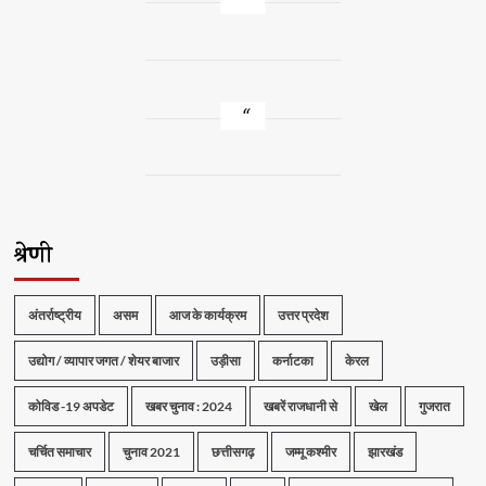
श्रेणी
अंतर्राष्ट्रीय
असम
आज के कार्यक्रम
उत्तर प्रदेश
उद्योग / व्यापार जगत / शेयर बाजार
उड़ीसा
कर्नाटका
केरल
कोविड -19 अपडेट
खबर चुनाव : 2024
खबरें राजधानी से
खेल
गुजरात
चर्चित समाचार
चुनाव 2021
छत्तीसगढ़
जम्मू कश्मीर
झारखंड