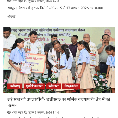
भारत न्यूज़
शुक्र 7 अगस्त, 2026
0
रायपुर। देश भर में ‘हर घर तिरंगा’ अभियान 9 से 17 अगस्त 2026 तक मनाया...
छत्तीसगढ़
और पढ़ें
में
‘हर
घर
तिरंगा’
और
‘वंदे
मातरम्’
अभियान
की
धूम
के
बारे
में
और
छत्तीसगढ़
प्रादेशिक खबर
बड़ी खबर
लेख/आलेख
पढ़ें
ढाई साल की उपलब्धियाँ- छत्तीसगढ़ का श्रमिक कल्याण के क्षेत्र में नई
पहचान
भारत न्यूज़
शुक्र 7 अगस्त, 2026
0