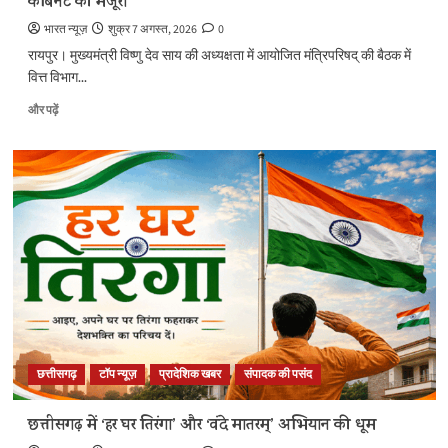
कैबिनेट की मंजूरी
फैब’
के
भारत न्यूज़
शुक्र 7 अगस्त, 2026
0
बारे
रायपुर। मुख्यमंत्री विष्णु देव साय की अध्यक्षता में आयोजित मंत्रिपरिषद् की बैठक में
में
वित्त विभाग...
और
पढ़ें
एडीबी
और पढ़ें
के
सहयोग
से
‘अंजोर
लाइट’
तकनीकी
सहायता
परियोजना
को
कैबिनेट
की
मंजूरी
के
बारे
छत्तीसगढ़
टॉप न्यूज़
प्रादेशिक खबर
संपादक की पसंद
में
और
छत्तीसगढ़ में ‘हर घर तिरंगा’ और ‘वंदे मातरम्’ अभियान की धूम
पढ़ें