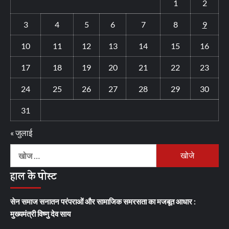
1
2
3
4
5
6
7
8
9
10
11
12
13
14
15
16
17
18
19
20
21
22
23
24
25
26
27
28
29
30
31
« जुलाई
निम्न
को
हाल के पोस्ट
खोजें:
सेन समाज सनातन परंपराओं और सामाजिक समरसता का मजबूत आधार :
मुख्यमंत्री विष्णु देव साय