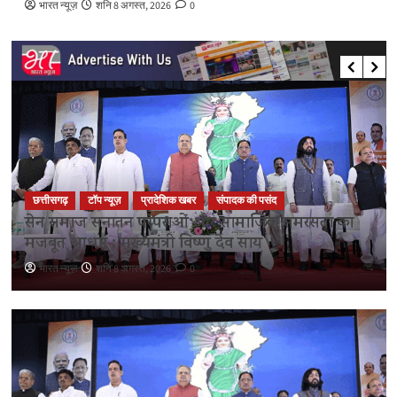
भारत न्यूज़
शनि 8 अगस्त, 2026
0
छत्तीसगढ़
टॉप न्यूज़
प्रादेशिक खबर
संपादक की पसंद
सेन समाज सनातन परंपराओं और सामाजिक समरसता का
मजबूत आधार : मुख्यमंत्री विष्णु देव साय
भारत न्यूज़
शनि 8 अगस्त, 2026
0