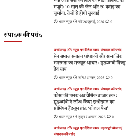
पेपर लीक संशोधन बिल को मोदी कैबिनेट की
मंजूरी: 10 साल की जेल और ₹10 करोड़ का
जुर्माना, तेजी से होगी सुनवाई
छत्तीसगढ़
टॉप न्यूज़
प्रादेशिक खबर
संपादक की पसंद
कोसा की चमक अब वैश्विक बाजार तक : मुख्यमंत्री ने लॉन्च
भारत न्यूज़
रवि 26 जुलाई, 2026
0
किया छत्तीसगढ़ का प्रीमियम हैंडलूम ब्रांड ‘कोशल फैब’
2
संपादक की पसंद
छत्तीसगढ़
टॉप न्यूज़
प्रादेशिक खबर
महत्वपूर्ण योजनाएं
छत्तीसगढ़
टॉप न्यूज़
प्रादेशिक खबर
संपादक की पसंद
संपादक की पसंद
सेन समाज सनातन परंपराओं और सामाजिक
एडीबी के सहयोग से ‘अंजोर लाइट’ तकनीकी सहायता
समरसता का मजबूत आधार : मुख्यमंत्री विष्णु
परियोजना को कैबिनेट की मंजूरी
3
देव साय
भारत न्यूज़
शनि 8 अगस्त, 2026
0
छत्तीसगढ़
टॉप न्यूज़
प्रादेशिक खबर
संपादक की पसंद
छत्तीसगढ़ में ‘हर घर तिरंगा’ और ‘वंदे मातरम्’ अभियान की
छत्तीसगढ़
टॉप न्यूज़
प्रादेशिक खबर
संपादक की पसंद
धूम
कोसा की चमक अब वैश्विक बाजार तक :
4
मुख्यमंत्री ने लॉन्च किया छत्तीसगढ़ का
प्रीमियम हैंडलूम ब्रांड ‘कोशल फैब’
छत्तीसगढ़
प्रादेशिक खबर
बड़ी खबर
लेख/आलेख
भारत न्यूज़
शुक्र 7 अगस्त, 2026
0
ढाई साल की उपलब्धियाँ- छत्तीसगढ़ का श्रमिक कल्याण के
क्षेत्र में नई पहचान
छत्तीसगढ़
टॉप न्यूज़
प्रादेशिक खबर
महत्वपूर्ण योजनाएं
5
संपादक की पसंद