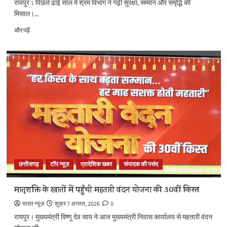
रायपुर। पिछले ढाई साल में श्रम विभाग ने गढ़ी सुरक्षा, सम्मान और समृद्धि की
मिसाल।...
ढाई
और पढ़ें
साल
की
उपलब्धियाँ-
छत्तीसगढ़
का
श्रमिक
कल्याण
के
क्षेत्र
में
नई
पहचान
के
बारे
छत्तीसगढ़
टॉप न्यूज़
प्रादेशिक खबर
संपादक की पसंद
में
और
मातृशक्ति के खातों में पहुँची महतारी वंदन योजना की 30वीं किस्त
पढ़ें
भारत न्यूज़
शुक्र 7 अगस्त, 2026
0
रायपुर। मुख्यमंत्री विष्णु देव साय ने आज मुख्यमंत्री निवास कार्यालय से महतारी वंदन