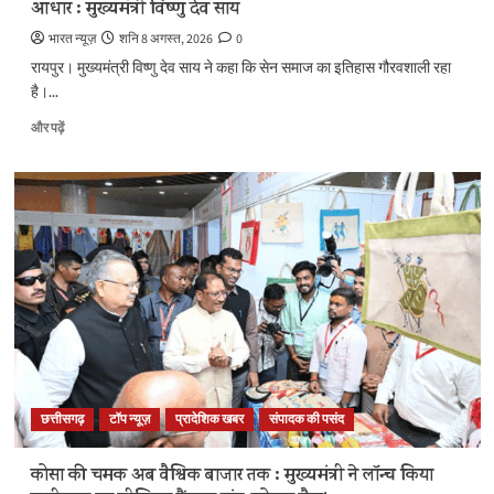
आधार : मुख्यमंत्री विष्णु देव साय
भारत न्यूज़
शनि 8 अगस्त, 2026
0
रायपुर। मुख्यमंत्री विष्णु देव साय ने कहा कि सेन समाज का इतिहास गौरवशाली रहा
है।...
सेन
और पढ़ें
समाज
सनातन
परंपराओं
और
सामाजिक
समरसता
का
मजबूत
आधार
:
मुख्यमंत्री
विष्णु
देव
साय
छत्तीसगढ़
टॉप न्यूज़
प्रादेशिक खबर
संपादक की पसंद
के
बारे
कोसा की चमक अब वैश्विक बाजार तक : मुख्यमंत्री ने लॉन्च किया
में