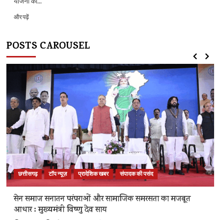
योजना की...
मातृशक्ति
और पढ़ें
के
खातों
POSTS CAROUSEL
में
पहुँची
महतारी
वंदन
योजना
की
30वीं
किस्त
के
बारे
में
और
पढ़ें
छत्तीसगढ़
टॉप न्यूज़
प्रादेशिक खबर
संपादक की पसंद
सेन समाज सनातन परंपराओं और सामाजिक समरसता का मजबूत
आधार : मुख्यमंत्री विष्णु देव साय