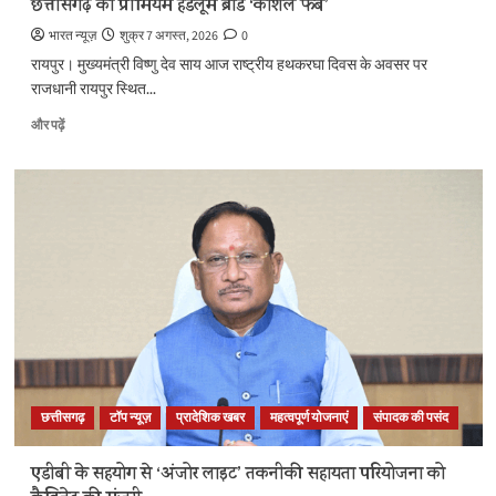
छत्तीसगढ़ का प्रीमियम हैंडलूम ब्रांड ‘कोशल फैब’
और
पढ़ें
भारत न्यूज़
शुक्र 7 अगस्त, 2026
0
रायपुर। मुख्यमंत्री विष्णु देव साय आज राष्ट्रीय हथकरघा दिवस के अवसर पर
राजधानी रायपुर स्थित...
कोसा
और पढ़ें
की
चमक
अब
वैश्विक
बाजार
तक
:
मुख्यमंत्री
ने
लॉन्च
किया
छत्तीसगढ़
का
प्रीमियम
छत्तीसगढ़
टॉप न्यूज़
प्रादेशिक खबर
महत्वपूर्ण योजनाएं
संपादक की पसंद
हैंडलूम
ब्रांड
एडीबी के सहयोग से ‘अंजोर लाइट’ तकनीकी सहायता परियोजना को
‘कोशल