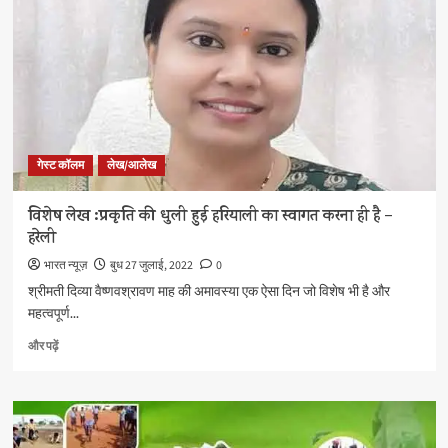
हरेली
त्यौहार
के
बारे
में
और
पढ़ें
गेस्ट कॉलम
लेख/आलेख
विशेष लेख :प्रकृति की धुली हुई हरियाली का स्वागत करना ही है –
हरेली
भारत न्यूज़
बुध 27 जुलाई, 2022
0
श्रीमती दिव्या वैष्णवश्रावण माह की अमावस्या एक ऐसा दिन जो विशेष भी है और
महत्वपूर्ण...
विशेष
और पढ़ें
लेख
:प्रकृति
की
धुली
हुई