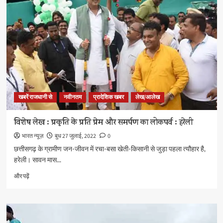
पारम्परिक
कार्यक्रम
के
धूम,
सीएम
हाउस
में
होवत
हे
आयोजन
खबरें राजधानी से
नवीनतम
प्रादेशिक खबर
लेख/आलेख
के
जोरदार
तैयारी
विशेष लेख : प्रकृति के प्रति प्रेम और समर्पण का लोकपर्व : हरेली
के
भारत न्यूज़
बुध 27 जुलाई, 2022
0
बारे
में
छत्तीसगढ़ के ग्रामीण जन-जीवन में रचा-बसा खेती-किसानी से जुड़ा पहला त्यौहार है,
और
हरेली। सावन मास...
पढ़ें
विशेष
और पढ़ें
लेख
:
प्रकृति
के
प्रति