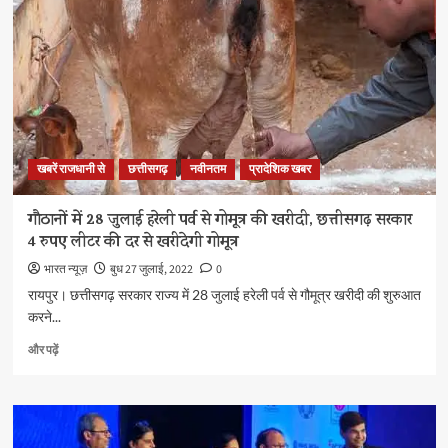
हरेली
तिहार
की
दी
बधाई
और
शुभकामनाएं
के
बारे
खबरें राजधानी से
छत्तीसगढ़
नवीनतम
प्रादेशिक खबर
में
और
पढ़ें
गौठानों में 28 जुलाई हरेली पर्व से गोमूत्र की खरीदी, छत्तीसगढ़ सरकार
4 रुपए लीटर की दर से खरीदेगी गोमूत्र
भारत न्यूज़
बुध 27 जुलाई, 2022
0
रायपुर। छत्तीसगढ़ सरकार राज्य में 28 जुलाई हरेली पर्व से गौमूत्र खरीदी की शुरुआत
करने...
गौठानों
और पढ़ें
में
28
जुलाई
हरेली
पर्व