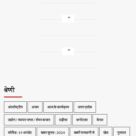
श्रेणी
अंतर्राष्ट्रीय
असम
आज के कार्यक्रम
उत्तर प्रदेश
उद्योग / व्यापार जगत / शेयर बाजार
उड़ीसा
कर्नाटका
केरल
कोविड -19 अपडेट
खबर चुनाव : 2024
खबरें राजधानी से
खेल
गुजरात