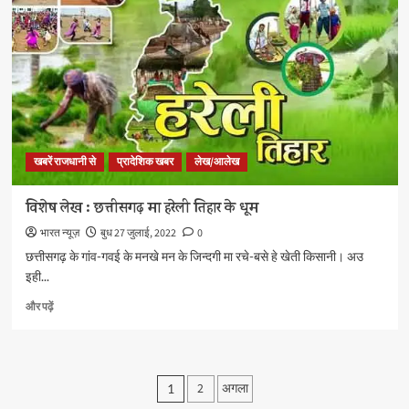
हरियाली
का
स्वागत
करना
ही
है
–
हरेली
के
खबरें राजधानी से
प्रादेशिक खबर
लेख/आलेख
बारे
में
और
विशेष लेख : छत्तीसगढ़ मा हरेली तिहार के धूम
पढ़ें
भारत न्यूज़
बुध 27 जुलाई, 2022
0
छत्तीसगढ़ के गांव-गवई के मनखे मन के जिन्दगी मा रचे-बसे हे खेती किसानी। अउ
इही...
विशेष
और पढ़ें
लेख
:
छत्तीसगढ़
मा
Posts
2
अगला
1
हरेली
तिहार