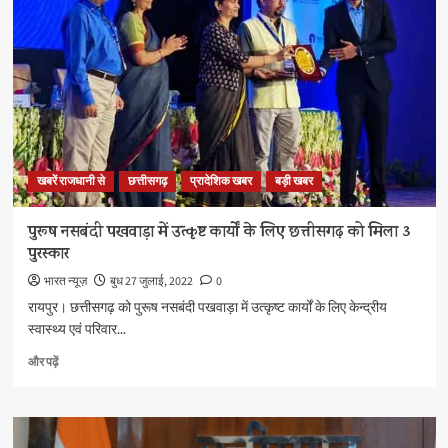
से
गोमूत्र
की
खरीदी,
छत्तीसगढ़
सरकार
4
रुपए
लीटर
खबरें राजधानी से
छत्तीसगढ़
प्रादेशिक खबर
बड़ी खबर
की
दर
से
पुरूष नसबंदी पखवाड़ा में उत्कृष्ट कार्यों के लिए छत्तीसगढ़ को मिला 3
खरीदेगी
पुरस्कार
गोमूत्र
के
भारत न्यूज़
बुध 27 जुलाई, 2022
0
बारे
रायपुर। छत्तीसगढ़ को पुरूष नसबंदी पखवाड़ा में उत्कृष्ट कार्यों के लिए केन्द्रीय
में
स्वास्थ्य एवं परिवार...
और
पढ़ें
पुरूष
और पढ़ें
नसबंदी
पखवाड़ा
में
उत्कृष्ट