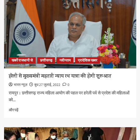
कार्यों
के
लिए
छत्तीसगढ़
को
मिला
3
पुरस्कार
के
बारे
खबरें राजधानी से
छत्तीसगढ़
नवीनतम
प्रादेशिक खबर
में
और
पढ़ें
हरेली से मुख्यमंत्री महतारी न्याय रथ यात्रा की होगी शुरूआत
भारत न्यूज़
बुध 27 जुलाई, 2022
0
रायपुर। छत्तीसगढ़ राज्य महिला आयोग की पहल पर हरेली पर्व से प्रदेश की महिलाओं
को...
हरेली
और पढ़ें
से
मुख्यमंत्री
महतारी
न्याय
रथ