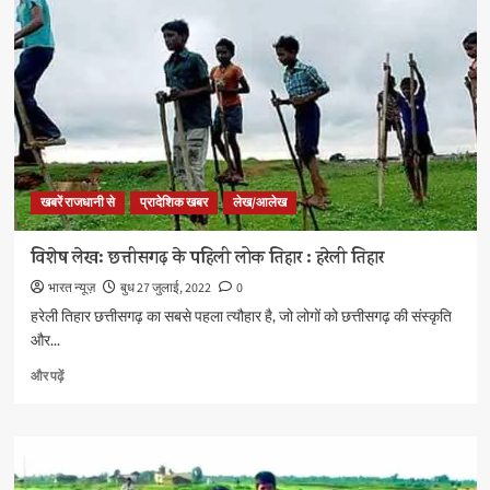
प्रेम
और
समर्पण
का
लोकपर्व
:
हरेली
के
बारे
खबरें राजधानी से
प्रादेशिक खबर
लेख/आलेख
में
और
पढ़ें
विशेष लेख: छत्तीसगढ़ के पहिली लोक तिहार : हरेली तिहार
भारत न्यूज़
बुध 27 जुलाई, 2022
0
हरेली तिहार छत्तीसगढ़ का सबसे पहला त्यौहार है, जो लोगों को छत्तीसगढ़ की संस्कृति
और...
विशेष
और पढ़ें
लेख:
छत्तीसगढ़
के
पहिली
लोक