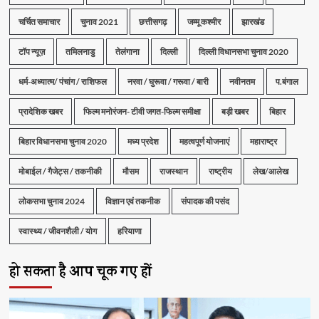
चर्चित समाचार
चुनाव 2021
छत्तीसगढ़
जम्मू कश्मीर
झारखंड
टॉप न्यूज़
तमिलनाडु
तेलंगाना
दिल्ली
दिल्ली विधानसभा चुनाव 2020
धर्म-अध्यात्म/ पंचांग / राशिफल
नरवा / घुरूवा / गरूवा / बारी
नवीनतम
प.बंगाल
प्रादेशिक खबर
फिल्म मनोरंजन- टीवी जगत-फिल्म समीक्षा
बड़ी खबर
बिहार
बिहार विधानसभा चुनाव 2020
मध्य प्रदेश
महत्वपूर्ण योजनाएं
महाराष्ट्र
मोबाईल / गैजेट्स / तकनीकी
मौसम
राजस्थान
राष्ट्रीय
लेख/आलेख
लोकसभा चुनाव 2024
विज्ञान एवं तकनीक
संपादक की पसंद
स्वास्थ्य / जीवनशैली / योग
हरियाणा
हो सकता है आप चूक गए हों