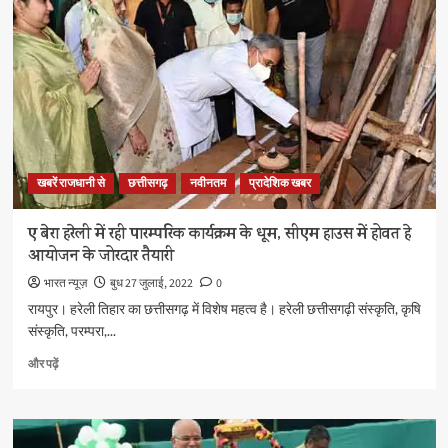
यात्रा
की
होगी
शुरूआत
के
बारे
में
और
पढ़ें
खबरें राजधानी से
छत्तीसगढ़
नवीनतम
प्रादेशिक खबर
ए बेरा हरेली में रही पारम्परिक कार्यक्रम के धूम, सीएम हाउस में होवत हे
आयोजन के जोरदार तैयारी
भारत न्यूज़
बुध 27 जुलाई, 2022
0
रायपुर। हरेली तिहार का छत्तीसगढ़ में विशेष महत्व है। हरेली छत्तीसगढ़ी संस्कृति, कृषि
संस्कृति, परम्परा,...
ए
और पढ़ें
बेरा
हरेली
में
रही