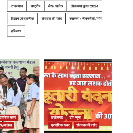
राजस्थान
राष्ट्रीय
लेख/आलेख
लोकसभा चुनाव 2024
विज्ञान एवं तकनीक
संपादक की पसंद
स्वास्थ्य / जीवनशैली / योग
हरियाणा
्रादेशिक खबर
छत्तीसगढ़
टॉप न्यूज़
ेख/आलेख
प्रादेशिक खबर
संपादक की पसंद