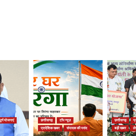
ूर्ण योजनाएं
छत्तीसगढ़
टॉप न्यूज़
छत्तीसगढ़
प
प्रादेशिक खबर
संपादक की पसंद
बड़ी खबर
ल