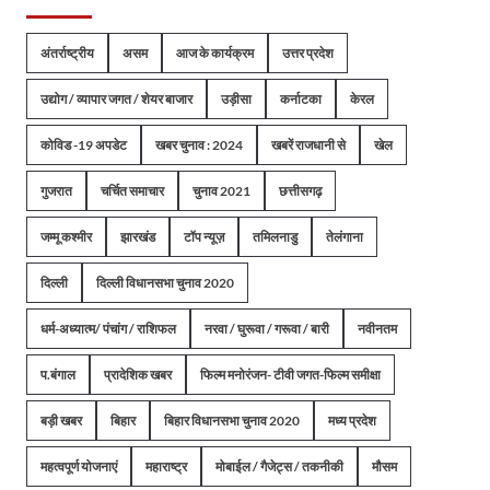
अंतर्राष्ट्रीय
असम
आज के कार्यक्रम
उत्तर प्रदेश
उद्योग / व्यापार जगत / शेयर बाजार
उड़ीसा
कर्नाटका
केरल
कोविड -19 अपडेट
खबर चुनाव : 2024
खबरें राजधानी से
खेल
गुजरात
चर्चित समाचार
चुनाव 2021
छत्तीसगढ़
जम्मू कश्मीर
झारखंड
टॉप न्यूज़
तमिलनाडु
तेलंगाना
दिल्ली
दिल्ली विधानसभा चुनाव 2020
धर्म-अध्यात्म/ पंचांग / राशिफल
नरवा / घुरूवा / गरूवा / बारी
नवीनतम
प.बंगाल
प्रादेशिक खबर
फिल्म मनोरंजन- टीवी जगत-फिल्म समीक्षा
बड़ी खबर
बिहार
बिहार विधानसभा चुनाव 2020
मध्य प्रदेश
महत्वपूर्ण योजनाएं
महाराष्ट्र
मोबाईल / गैजेट्स / तकनीकी
मौसम