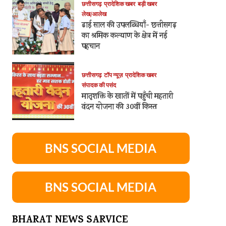
छत्तीसगढ़
प्रादेशिक खबर
बड़ी खबर
लेख/आलेख
ढाई साल की उपलब्धियाँ- छत्तीसगढ़
का श्रमिक कल्याण के क्षेत्र में नई
पहचान
छत्तीसगढ़
टॉप न्यूज़
प्रादेशिक खबर
संपादक की पसंद
मातृशक्ति के खातों में पहुँची महतारी
वंदन योजना की 30वीं किस्त
BNS SOCIAL MEDIA
BNS SOCIAL MEDIA
BHARAT NEWS SARVICE