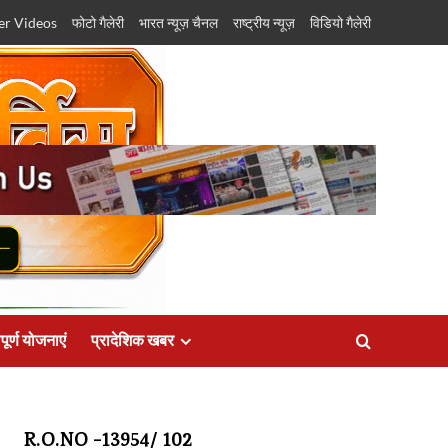
er Videos
फोटो गैलेरी
भारत न्यूज़ चैनल
राष्ट्रीय न्यूज़
विडियो गैलेरी
पूर्ण योजनाएं
प्रादेशिक खबर
R.O.NO -13954/ 102