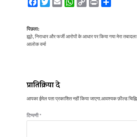
Facebook
Twitter
Email
WhatsApp
Copy
Print
Share
Link
पोस्ट
पिछला:
नेविगेशन
झूठे, निराधार और फर्जी आरोपों के आधार पर किया गया मेरा तबादला
आलोक वर्मा
प्रातिक्रिया दे
आपका ईमेल पता प्रकाशित नहीं किया जाएगा.
आवश्यक फ़ील्ड चिह्नित
टिप्पणी
*