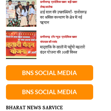
छत्तीसगढ़
प्रादेशिक खबर
बड़ी खबर
लेख/आलेख
ढाई साल की उपलब्धियाँ- छत्तीसगढ़
का श्रमिक कल्याण के क्षेत्र में नई
पहचान
छत्तीसगढ़
टॉप न्यूज़
प्रादेशिक खबर
संपादक की पसंद
मातृशक्ति के खातों में पहुँची महतारी
वंदन योजना की 30वीं किस्त
BNS SOCIAL MEDIA
BNS SOCIAL MEDIA
BHARAT NEWS SARVICE