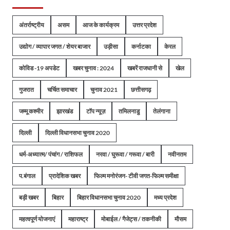
अंतर्राष्ट्रीय
असम
आज के कार्यक्रम
उत्तर प्रदेश
उद्योग / व्यापार जगत / शेयर बाजार
उड़ीसा
कर्नाटका
केरल
कोविड -19 अपडेट
खबर चुनाव : 2024
खबरें राजधानी से
खेल
गुजरात
चर्चित समाचार
चुनाव 2021
छत्तीसगढ़
जम्मू कश्मीर
झारखंड
टॉप न्यूज़
तमिलनाडु
तेलंगाना
दिल्ली
दिल्ली विधानसभा चुनाव 2020
धर्म-अध्यात्म/ पंचांग / राशिफल
नरवा / घुरूवा / गरूवा / बारी
नवीनतम
प.बंगाल
प्रादेशिक खबर
फिल्म मनोरंजन- टीवी जगत-फिल्म समीक्षा
बड़ी खबर
बिहार
बिहार विधानसभा चुनाव 2020
मध्य प्रदेश
महत्वपूर्ण योजनाएं
महाराष्ट्र
मोबाईल / गैजेट्स / तकनीकी
मौसम