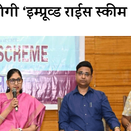
गी ‘इम्प्रूव्ड राईस स्कीम