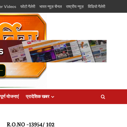
er Videos
फोटो गैलेरी
भारत न्यूज़ चैनल
राष्ट्रीय न्यूज़
विडियो गैलेरी
पूर्ण योजनाएं
प्रादेशिक खबर
R.O.NO -13954/ 102