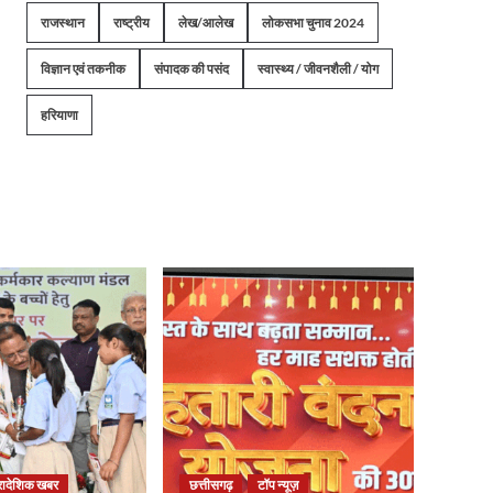
राजस्थान
राष्ट्रीय
लेख/आलेख
लोकसभा चुनाव 2024
विज्ञान एवं तकनीक
संपादक की पसंद
स्वास्थ्य / जीवनशैली / योग
हरियाणा
्रादेशिक खबर
छत्तीसगढ़
टॉप न्यूज़