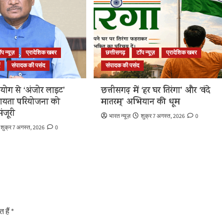
ॉप न्यूज़
प्रादेशिक खबर
छत्तीसगढ़
टॉप न्यूज़
प्रादेशिक खबर
ं
संपादक की पसंद
संपादक की पसंद
योग से ‘अंजोर लाइट’
छत्तीसगढ़ में ‘हर घर तिरंगा’ और ‘वंदे
ायता परियोजना को
मातरम्’ अभियान की धूम
ंजूरी
भारत न्यूज़
शुक्र 7 अगस्त, 2026
0
शुक्र 7 अगस्त, 2026
0
 हैं
*