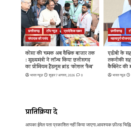
छत्तीसगढ़
टॉप न्यूज़
प्रादेशिक खबर
छत्तीसगढ़
ट
संपादक की पसंद
महत्वपूर्ण योजनाए
कोसा की चमक अब वैश्विक बाजार तक
एडीबी के सह
: मुख्यमंत्री ने लॉन्च किया छत्तीसगढ़
तकनीकी सह
का प्रीमियम हैंडलूम ब्रांड ‘कोशल फैब’
कैबिनेट की म
भारत न्यूज़
शुक्र 7 अगस्त, 2026
0
भारत न्यूज़
प्रातिक्रिया दे
आपका ईमेल पता प्रकाशित नहीं किया जाएगा.
आवश्यक फ़ील्ड चिह्नित