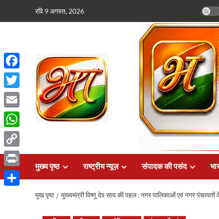
छोड़कर
रवि 9 अगस्त, 2026
सामग्री
पर
जाएँ
Facebook
Twitter
Email
WhatsApp
Copy
मुख्य पृष्ठ
राष्ट्रीय न्यूज़
संपादक की पसंद
भार
Link
Print
Share
मुख पृष्ठ
मुख्यमंत्री विष्णु देव साय की पहल : नगर पालिकाओं एवं नगर पंचायतों