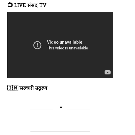
📺 LIVE संसद TV
🇮🇳 सरकारी उद्धरण