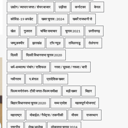
उद्योग / व्यापार जगत / शेयर बाजार
उड़ीसा
कर्नाटका
केरल
कोविड -19 अपडेट
खबर चुनाव : 2024
खबरें राजधानी से
खेल
गुजरात
चर्चित समाचार
चुनाव 2021
छत्तीसगढ़
जम्मू कश्मीर
झारखंड
टॉप न्यूज़
तमिलनाडु
तेलंगाना
दिल्ली
दिल्ली विधानसभा चुनाव 2020
धर्म-अध्यात्म/ पंचांग / राशिफल
नरवा / घुरूवा / गरूवा / बारी
नवीनतम
प.बंगाल
प्रादेशिक खबर
फिल्म मनोरंजन- टीवी जगत-फिल्म समीक्षा
बड़ी खबर
बिहार
बिहार विधानसभा चुनाव 2020
मध्य प्रदेश
महत्वपूर्ण योजनाएं
महाराष्ट्र
मोबाईल / गैजेट्स / तकनीकी
मौसम
राजस्थान
राष्ट्रीय
लेख/आलेख
लोकसभा चुनाव 2024