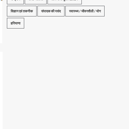
विज्ञान एवं तकनीक
संपादक की पसंद
स्वास्थ्य / जीवनशैली / योग
हरियाणा