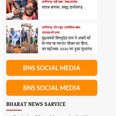
छत्तीसगढ़
बड़ी खबर
लेख/आलेख
सशक्त बचपन, समृद्ध छत्तीसगढ़
छत्तीसगढ़
टॉप न्यूज़
प्रादेशिक खबर
संपादक की पसंद
मुख्यमंत्री विष्णुदेव साय ने अपनी माँ
के नाम पर लगाया पीपल का पौधा,
वन महोत्सव-2026 का हुआ शुभारंभ
BNS SOCIAL MEDIA
BNS SOCIAL MEDIA
BHARAT NEWS SARVICE