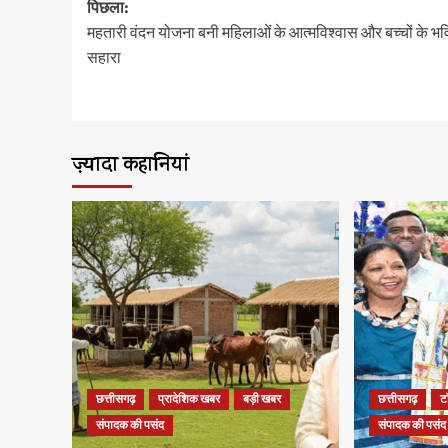
पोस्ट
पिछला:
नेविगेशन
महतारी वंदन योजना बनी महिलाओं के आत्मविश्वास और बच्चों के भव
सहारा
ज़्यादा कहानियां
छत्तीसगढ़
प्रादेशिक खबर
बड़ी खबर
छत्तीसगढ़
ट
संपादक की पसंद
संपादक की पसंद