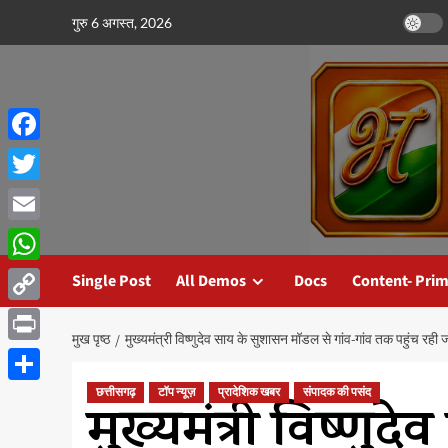
छोड़कर
गुरु 6 अगस्त, 2026
सामग्री
पर
जाएँ
Facebook
Twitter
Email
WhatsApp
Single Post
All Demos
Docs
Content- Prim
Copy
मुख पृष्ठ
मुख्यमंत्री विष्णुदेव साय के सुशासन मॉडल से गांव-गांव तक पहुंच र
Link
Print
छत्तीसगढ़
टॉप न्यूज़
प्रादेशिक खबर
संपादक की पसंद
Share
मुख्यमंत्री विष्णु