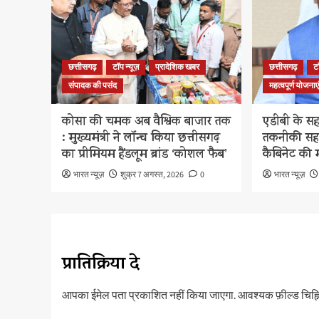
छत्तीसगढ़
टॉप न्यूज़
प्रादेशिक खबर
छत्तीसगढ़
ट
संपादक की पसंद
महत्वपूर्ण योजनाए
कोसा की चमक अब वैश्विक बाजार तक
एडीबी के सह
: मुख्यमंत्री ने लॉन्च किया छत्तीसगढ़
तकनीकी सह
का प्रीमियम हैंडलूम ब्रांड ‘कोशल फैब’
कैबिनेट की म
भारत न्यूज़
शुक्र 7 अगस्त, 2026
0
भारत न्यूज़
प्रातिक्रिया दे
आपका ईमेल पता प्रकाशित नहीं किया जाएगा.
आवश्यक फ़ील्ड चिह्नि