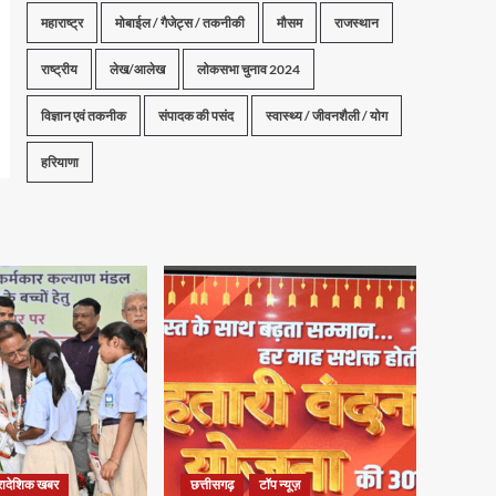
महाराष्ट्र
मोबाईल / गैजेट्स / तकनीकी
मौसम
राजस्थान
राष्ट्रीय
लेख/आलेख
लोकसभा चुनाव 2024
विज्ञान एवं तकनीक
संपादक की पसंद
स्वास्थ्य / जीवनशैली / योग
हरियाणा
्रादेशिक खबर
छत्तीसगढ़
टॉप न्यूज़