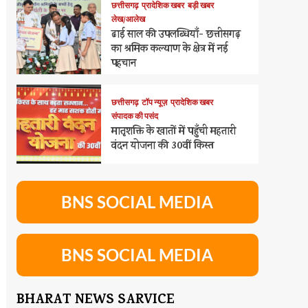
छत्तीसगढ़
प्रादेशिक खबर
बड़ी खबर
लेख/आलेख
ढाई साल की उपलब्धियाँ- छत्तीसगढ़
का श्रमिक कल्याण के क्षेत्र में नई
पहचान
छत्तीसगढ़
टॉप न्यूज़
प्रादेशिक खबर
संपादक की पसंद
मातृशक्ति के खातों में पहुँची महतारी
वंदन योजना की 30वीं किस्त
BNS SOCIAL MEDIA
BNS SOCIAL MEDIA
BHARAT NEWS SARVICE