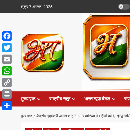
छोड़कर
शुक्र 7 अगस्त, 2026
सामग्री
पर
जाएँ
Facebook
Twitter
Email
WhatsApp
Copy
मुख्य पृष्ठ
राष्ट्रीय न्यूज़
भारत न्यूज़ चैनल
संप
Link
Print
Share
मुख पृष्ठ
केंद्रीय गृहमंत्री अमित शाह ने अमर वाटिका में शहीदों को दी श्रद्धां