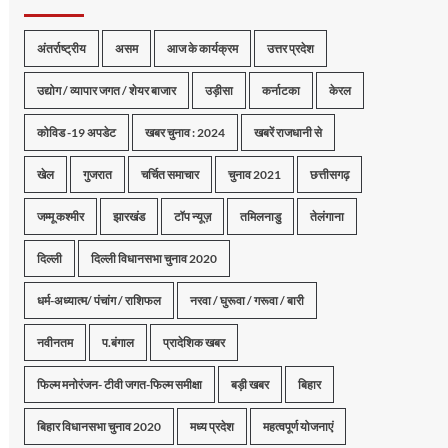
अंतर्राष्ट्रीय
असम
आज के कार्यक्रम
उत्तर प्रदेश
उद्योग / व्यापार जगत / शेयर बाजार
उड़ीसा
कर्नाटका
केरल
कोविड -19 अपडेट
खबर चुनाव : 2024
खबरें राजधानी से
खेल
गुजरात
चर्चित समाचार
चुनाव 2021
छत्तीसगढ़
जम्मू कश्मीर
झारखंड
टॉप न्यूज़
तमिलनाडु
तेलंगाना
दिल्ली
दिल्ली विधानसभा चुनाव 2020
धर्म-अध्यात्म/ पंचांग / राशिफल
नरवा / घुरूवा / गरूवा / बारी
नवीनतम
प.बंगाल
प्रादेशिक खबर
फिल्म मनोरंजन- टीवी जगत-फिल्म समीक्षा
बड़ी खबर
बिहार
बिहार विधानसभा चुनाव 2020
मध्य प्रदेश
महत्वपूर्ण योजनाएं