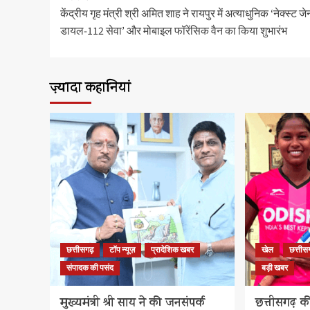
नेविगेशन
केंद्रीय गृह मंत्री श्री अमित शाह ने रायपुर में अत्याधुनिक ‘नेक्स्ट 
डायल-112 सेवा’ और मोबाइल फॉरेंसिक वैन का किया शुभारंभ
ज़्यादा कहानियां
छत्तीसगढ़
टॉप न्यूज़
प्रादेशिक खबर
खेल
छत्तीस
संपादक की पसंद
बड़ी खबर
मुख्यमंत्री श्री साय ने की जनसंपर्क
छत्तीसगढ़ क