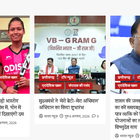
्रादेशिक खबर
छत्तीसगढ़
टॉप न्यूज़
छत्तीसगढ़
टॉ
प्रादेशिक खबर
संपादक की पसंद
प्रादेशिक खबर
ड़ी भारतीय
मुख्यमंत्री ने ‘मेरी बेटी–मेरा अभिमान’
शासन की जनक
 में, चीन में
अभियान का किया शुभारंभ
का करें समयबद्ध
ें दिखाएंगी दम
पात्र व्यक्ति 
भारत न्यूज़
गुरु 6 अगस्त, 2026
0
योजनाओं का लाभ
 अगस्त, 2026
विष्णुदेव साय
भारत न्यूज़