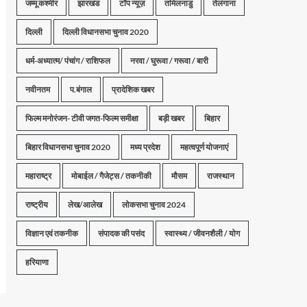
जम्मू कश्मीर
झारखंड
टॉप न्यूज़
तमिलनाडु
तेलंगाना
दिल्ली
दिल्ली विधानसभा चुनाव 2020
धर्म-अध्यात्म/ पंचांग / राशिफल
नरवा / घुरूवा / गरूवा / बारी
नवीनतम
प.बंगाल
प्रादेशिक खबर
फिल्म मनोरंजन- टीवी जगत-फिल्म समीक्षा
बड़ी खबर
बिहार
बिहार विधानसभा चुनाव 2020
मध्य प्रदेश
महत्वपूर्ण योजनाएं
महाराष्ट्र
मोबाईल / गैजेट्स / तकनीकी
मौसम
राजस्थान
राष्ट्रीय
लेख/आलेख
लोकसभा चुनाव 2024
विज्ञान एवं तकनीक
संपादक की पसंद
स्वास्थ्य / जीवनशैली / योग
हरियाणा