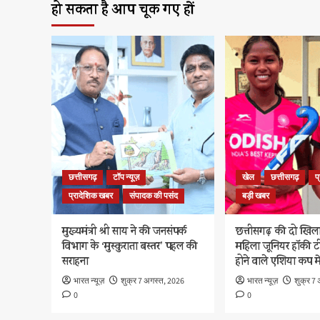
हो सकता है आप चूक गए हों
छत्तीसगढ़
टॉप न्यूज़
खेल
छत्तीसगढ़
प
प्रादेशिक खबर
संपादक की पसंद
बड़ी खबर
मुख्यमंत्री श्री साय ने की जनसंपर्क
छत्तीसगढ़ की दो खिला
विभाग के ‘मुस्कुराता बस्तर’ पहल की
महिला जूनियर हॉकी टीम
सराहना
होने वाले एशिया कप म
भारत न्यूज़
शुक्र 7 अगस्त, 2026
भारत न्यूज़
शुक्र 7
0
0