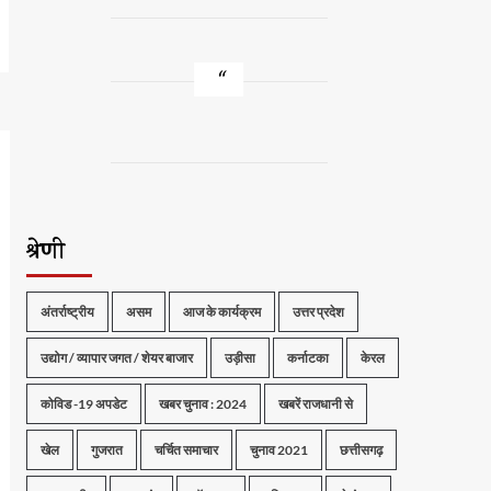
श्रेणी
अंतर्राष्ट्रीय
असम
आज के कार्यक्रम
उत्तर प्रदेश
उद्योग / व्यापार जगत / शेयर बाजार
उड़ीसा
कर्नाटका
केरल
कोविड -19 अपडेट
खबर चुनाव : 2024
खबरें राजधानी से
खेल
गुजरात
चर्चित समाचार
चुनाव 2021
छत्तीसगढ़