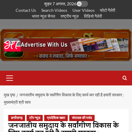
छोड़कर
शुक्र 7 अगस्त, 2026
Contact Us
Search Videos
User Videos
फोटो गैलेरी
सामग्री
भारत न्यूज़ चैनल
राष्ट्रीय न्यूज़
विडियो गैलेरी
पर
जाएँ
प्राथमिक
सूची
मुख पृष्ठ
जनजातीय समुदाय के सर्वांगीण विकास के लिए कार्य कर रही है हमारी सरकार :
मुख्यमंत्री श्री साय
छत्तीसगढ़
टॉप न्यूज़
प्रादेशिक खबर
संपादक की पसंद
जनजातीय समुदाय के सर्वांगीण विकास के