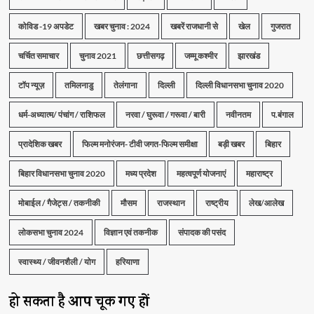
कोविड -19 अपडेट
खबर चुनाव : 2024
खबरें राजधानी से
खेल
गुजरात
चर्चित समाचार
चुनाव 2021
छत्तीसगढ़
जम्मू कश्मीर
झारखंड
टॉप न्यूज़
तमिलनाडु
तेलंगाना
दिल्ली
दिल्ली विधानसभा चुनाव 2020
धर्म-अध्यात्म/ पंचांग / राशिफल
नरवा / घुरूवा / गरूवा / बारी
नवीनतम
प.बंगाल
प्रादेशिक खबर
फिल्म मनोरंजन- टीवी जगत-फिल्म समीक्षा
बड़ी खबर
बिहार
बिहार विधानसभा चुनाव 2020
मध्य प्रदेश
महत्वपूर्ण योजनाएं
महाराष्ट्र
मोबाईल / गैजेट्स / तकनीकी
मौसम
राजस्थान
राष्ट्रीय
लेख/आलेख
लोकसभा चुनाव 2024
विज्ञान एवं तकनीक
संपादक की पसंद
स्वास्थ्य / जीवनशैली / योग
हरियाणा
हो सकता है आप चूक गए हों