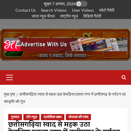
छोड़कर
शुक्र 7 अगस्त, 2026
Contact Us
Search Videos
User Videos
फोटो गैलेरी
सामग्री
भारत न्यूज़ चैनल
राष्ट्रीय न्यूज़
विडियो गैलेरी
पर
जाएँ
प्राथमिक
सूची
मुख पृष्ठ
छत्तीसगढ़िया स्वाद से महक उठा केवड़िया:एकता नगर में छत्तीसगढ़ के पर्यटन एवं
संस्कृति की गूंज
गुजरात
टॉप न्यूज़
प्रादेशिक खबर
संपादक की पसंद
छत्तीसगढ़िया स्वाद से महक उठा