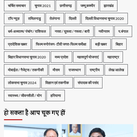
चर्चित समाचार
चुनाव 2021
छत्तीसगढ़
जम्मू कश्मीर
झारखंड
टॉप न्यूज़
तमिलनाडु
तेलंगाना
दिल्ली
दिल्ली विधानसभा चुनाव 2020
धर्म-अध्यात्म/ पंचांग / राशिफल
नरवा / घुरूवा / गरूवा / बारी
नवीनतम
प.बंगाल
प्रादेशिक खबर
फिल्म मनोरंजन- टीवी जगत-फिल्म समीक्षा
बड़ी खबर
बिहार
बिहार विधानसभा चुनाव 2020
मध्य प्रदेश
महत्वपूर्ण योजनाएं
महाराष्ट्र
मोबाईल / गैजेट्स / तकनीकी
मौसम
राजस्थान
राष्ट्रीय
लेख/आलेख
लोकसभा चुनाव 2024
विज्ञान एवं तकनीक
संपादक की पसंद
स्वास्थ्य / जीवनशैली / योग
हरियाणा
हो सकता है आप चूक गए हों