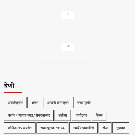
श्रेणी
अंतर्राष्ट्रीय
असम
आज के कार्यक्रम
उत्तर प्रदेश
उद्योग / व्यापार जगत / शेयर बाजार
उड़ीसा
कर्नाटका
केरल
कोविड -19 अपडेट
खबर चुनाव : 2024
खबरें राजधानी से
खेल
गुजरात