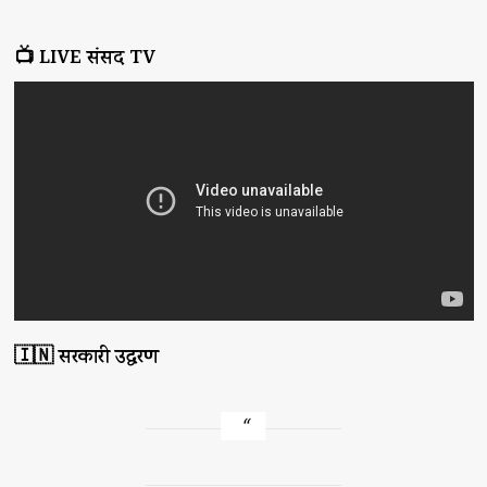
📺 LIVE संसद TV
🇮🇳 सरकारी उद्धरण