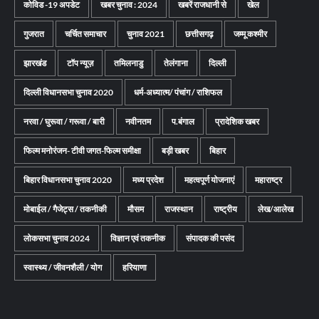
कोविड -19 अपडेट
खबर चुनाव : 2024
खबरें राजधानी से
खेल
गुजरात
चर्चित समाचार
चुनाव 2021
छत्तीसगढ़
जम्मू कश्मीर
झारखंड
टॉप न्यूज़
तमिलनाडु
तेलंगाना
दिल्ली
दिल्ली विधानसभा चुनाव 2020
धर्म-अध्यात्म/ पंचांग / राशिफल
नरवा / घुरूवा / गरूवा / बारी
नवीनतम
प.बंगाल
प्रादेशिक खबर
फिल्म मनोरंजन- टीवी जगत-फिल्म समीक्षा
बड़ी खबर
बिहार
बिहार विधानसभा चुनाव 2020
मध्य प्रदेश
महत्वपूर्ण योजनाएं
महाराष्ट्र
मोबाईल / गैजेट्स / तकनीकी
मौसम
राजस्थान
राष्ट्रीय
लेख/आलेख
लोकसभा चुनाव 2024
विज्ञान एवं तकनीक
संपादक की पसंद
स्वास्थ्य / जीवनशैली / योग
हरियाणा