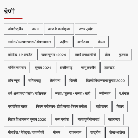
श्रेणी
अंतर्राष्ट्रीय
असम
आज के कार्यक्रम
उत्तर प्रदेश
उद्योग / व्यापार जगत / शेयर बाजार
उड़ीसा
कर्नाटका
केरल
कोविड -19 अपडेट
खबर चुनाव : 2024
खबरें राजधानी से
खेल
गुजरात
चर्चित समाचार
चुनाव 2021
छत्तीसगढ़
जम्मू कश्मीर
झारखंड
टॉप न्यूज़
तमिलनाडु
तेलंगाना
दिल्ली
दिल्ली विधानसभा चुनाव 2020
धर्म-अध्यात्म/ पंचांग / राशिफल
नरवा / घुरूवा / गरूवा / बारी
नवीनतम
प.बंगाल
प्रादेशिक खबर
फिल्म मनोरंजन- टीवी जगत-फिल्म समीक्षा
बड़ी खबर
बिहार
बिहार विधानसभा चुनाव 2020
मध्य प्रदेश
महत्वपूर्ण योजनाएं
महाराष्ट्र
मोबाईल / गैजेट्स / तकनीकी
मौसम
राजस्थान
राष्ट्रीय
लेख/आलेख