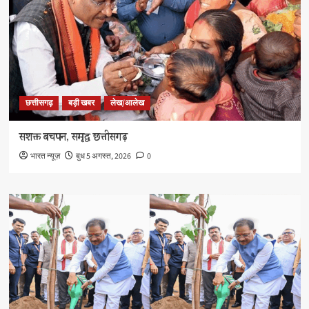
छत्तीसगढ़
बड़ी खबर
लेख/आलेख
सशक्त बचपन, समृद्ध छत्तीसगढ़
भारत न्यूज़
बुध 5 अगस्त, 2026
0