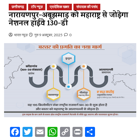
छत्तीसगढ़
टॉप न्यूज़
प्रादेशिक खबर
संपादक की पसंद
नारायणपुर-अबूझमाड़ को महाराष्ट्र से जोड़ेगा
नेशनल हाईवे 130-डी
भारत न्यूज़
गुरु 9 अक्टूबर, 2025
0
Facebook
Twitter
Email
WhatsApp
Copy
Print
Share