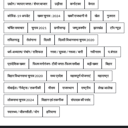
उद्योग / व्यापार जगत / शेयर बाजार
उड़ीसा
कर्नाटका
केरल
कोविड -19 अपडेट
खबर चुनाव : 2024
खबरें राजधानी से
खेल
गुजरात
चर्चित समाचार
चुनाव 2021
छत्तीसगढ़
जम्मू कश्मीर
झारखंड
टॉप न्यूज़
तमिलनाडु
तेलंगाना
दिल्ली
दिल्ली विधानसभा चुनाव 2020
धर्म-अध्यात्म/ पंचांग / राशिफल
नरवा / घुरूवा / गरूवा / बारी
नवीनतम
प.बंगाल
प्रादेशिक खबर
फिल्म मनोरंजन- टीवी जगत-फिल्म समीक्षा
बड़ी खबर
बिहार
बिहार विधानसभा चुनाव 2020
मध्य प्रदेश
महत्वपूर्ण योजनाएं
महाराष्ट्र
मोबाईल / गैजेट्स / तकनीकी
मौसम
राजस्थान
राष्ट्रीय
लेख/आलेख
लोकसभा चुनाव 2024
विज्ञान एवं तकनीक
संपादक की पसंद
स्वास्थ्य / जीवनशैली / योग
हरियाणा