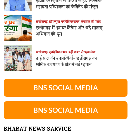
एडीबी के सहयोग से ‘अंजोर लाइट’ तकनीकी
सहायता परियोजना को कैबिनेट की मंजूरी
छत्तीसगढ़
टॉप न्यूज़
प्रादेशिक खबर
संपादक की पसंद
छत्तीसगढ़ में ‘हर घर तिरंगा’ और ‘वंदे मातरम्’
अभियान की धूम
छत्तीसगढ़
प्रादेशिक खबर
बड़ी खबर
लेख/आलेख
ढाई साल की उपलब्धियाँ- छत्तीसगढ़ का
श्रमिक कल्याण के क्षेत्र में नई पहचान
BNS SOCIAL MEDIA
BNS SOCIAL MEDIA
BHARAT NEWS SARVICE