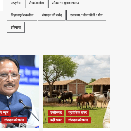
राष्ट्रीय
लेख/आलेख
लोकसभा चुनाव 2024
विज्ञान एवं तकनीक
संपादक की पसंद
स्वास्थ्य / जीवनशैली / योग
हरियाणा
प न्यूज़
छत्तीसगढ़
प्रादेशिक खबर
संपादक की पसंद
बड़ी खबर
संपादक की पसंद