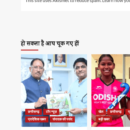
This site uses Akismet to reduce spam.
Learn how you
हो सकता है आप चूक गए हों
छत्तीसगढ़
टॉप न्यूज़
खेल
छत्तीसगढ़
प
प्रादेशिक खबर
संपादक की पसंद
बड़ी खबर