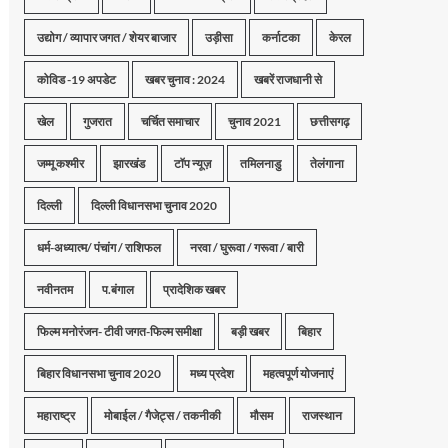
उद्योग / व्यापार जगत / शेयर बाजार
उड़ीसा
कर्नाटका
केरल
कोविड -19 अपडेट
खबर चुनाव : 2024
खबरें राजधानी से
खेल
गुजरात
चर्चित समाचार
चुनाव 2021
छत्तीसगढ़
जम्मू कश्मीर
झारखंड
टॉप न्यूज़
तमिलनाडु
तेलंगाना
दिल्ली
दिल्ली विधानसभा चुनाव 2020
धर्म-अध्यात्म/ पंचांग / राशिफल
नरवा / घुरूवा / गरूवा / बारी
नवीनतम
प.बंगाल
प्रादेशिक खबर
फिल्म मनोरंजन- टीवी जगत-फिल्म समीक्षा
बड़ी खबर
बिहार
बिहार विधानसभा चुनाव 2020
मध्य प्रदेश
महत्वपूर्ण योजनाएं
महाराष्ट्र
मोबाईल / गैजेट्स / तकनीकी
मौसम
राजस्थान