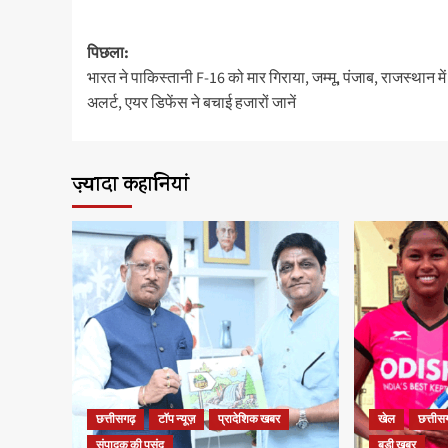
पोस्ट
पिछला:
नेविगेशन
भारत ने पाकिस्तानी F-16 को मार गिराया, जम्मू, पंजाब, राजस्थान में
अलर्ट, एयर डिफेंस ने बचाई हजारों जानें
ज़्यादा कहानियां
छत्तीसगढ़
टॉप न्यूज़
प्रादेशिक खबर
खेल
छत्तीस
संपादक की पसंद
बड़ी खबर