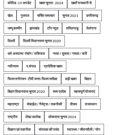
कोविड -19 अपडेट
खबर चुनाव : 2024
खबरें राजधानी से
खेल
गुजरात
चर्चित समाचार
चुनाव 2021
छत्तीसगढ़
जम्मू कश्मीर
झारखंड
टॉप न्यूज़
तमिलनाडु
तेलंगाना
दिल्ली
दिल्ली विधानसभा चुनाव 2020
धर्म-अध्यात्म/ पंचांग / राशिफल
नरवा / घुरूवा / गरूवा / बारी
नवीनतम
प.बंगाल
प्रादेशिक खबर
फिल्म मनोरंजन- टीवी जगत-फिल्म समीक्षा
बड़ी खबर
बिहार
बिहार विधानसभा चुनाव 2020
मध्य प्रदेश
महत्वपूर्ण योजनाएं
महाराष्ट्र
मोबाईल / गैजेट्स / तकनीकी
मौसम
राजस्थान
राष्ट्रीय
लेख/आलेख
लोकसभा चुनाव 2024
विज्ञान एवं तकनीक
संपादक की पसंद
स्वास्थ्य / जीवनशैली / योग