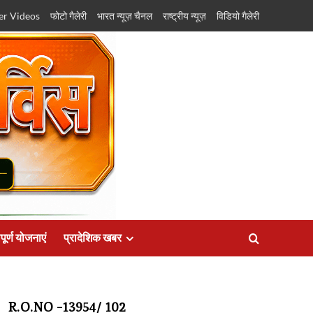
er Videos
फोटो गैलेरी
भारत न्यूज़ चैनल
राष्ट्रीय न्यूज़
विडियो गैलेरी
पूर्ण योजनाएं
प्रादेशिक खबर
R.O.NO -13954/ 102