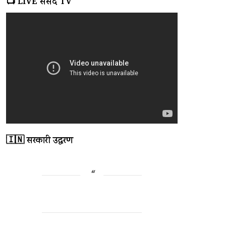
📺 LIVE संसद TV
🇮🇳 सरकारी उद्धरण