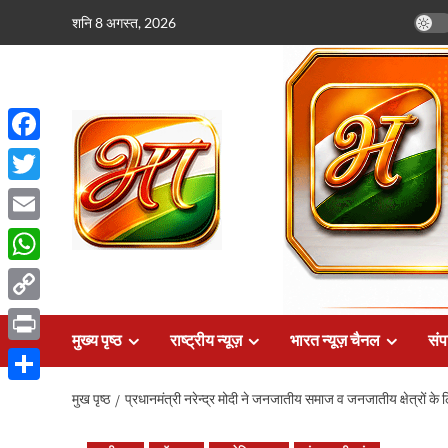
छोड़कर
शनि 8 अगस्त, 2026
सामग्री
पर
जाएँ
Facebook
Twitter
Email
WhatsApp
Copy
मुख्य पृष्ठ
राष्ट्रीय न्यूज़
भारत न्यूज़ चैनल
संप
Link
Print
Share
मुख पृष्ठ
प्रधानमंत्री नरेन्द्र मोदी ने जनजातीय समाज व जनजातीय क्षेत्रों के लि