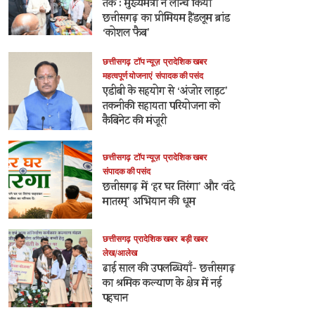
तक : मुख्यमंत्री ने लॉन्च किया
छत्तीसगढ़ का प्रीमियम हैंडलूम ब्रांड
‘कोशल फैब’
छत्तीसगढ़
टॉप न्यूज़
प्रादेशिक खबर
महत्वपूर्ण योजनाएं
संपादक की पसंद
एडीबी के सहयोग से ‘अंजोर लाइट’
तकनीकी सहायता परियोजना को
कैबिनेट की मंजूरी
छत्तीसगढ़
टॉप न्यूज़
प्रादेशिक खबर
संपादक की पसंद
छत्तीसगढ़ में ‘हर घर तिरंगा’ और ‘वंदे
मातरम्’ अभियान की धूम
छत्तीसगढ़
प्रादेशिक खबर
बड़ी खबर
लेख/आलेख
ढाई साल की उपलब्धियाँ- छत्तीसगढ़
का श्रमिक कल्याण के क्षेत्र में नई
पहचान