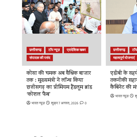
छत्तीसगढ़
टॉप न्यूज़
प्रादेशिक खबर
छत्तीसगढ़
टॉप
संपादक की पसंद
महत्वपूर्ण योजनाएं
कोसा की चमक अब वैश्विक बाजार
एडीबी के सहय
तक : मुख्यमंत्री ने लॉन्च किया
तकनीकी सहा
छत्तीसगढ़ का प्रीमियम हैंडलूम ब्रांड
कैबिनेट की मं
‘कोशल फैब’
भारत न्यूज़
श
भारत न्यूज़
शुक्र 7 अगस्त, 2026
0