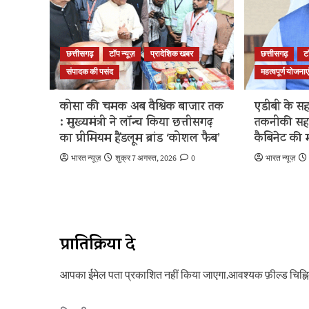
छत्तीसगढ़
टॉप न्यूज़
प्रादेशिक खबर
छत्तीसगढ़
ट
संपादक की पसंद
महत्वपूर्ण योजनाए
कोसा की चमक अब वैश्विक बाजार तक
एडीबी के सह
: मुख्यमंत्री ने लॉन्च किया छत्तीसगढ़
तकनीकी सह
का प्रीमियम हैंडलूम ब्रांड ‘कोशल फैब’
कैबिनेट की म
भारत न्यूज़
शुक्र 7 अगस्त, 2026
0
भारत न्यूज़
प्रातिक्रिया दे
आपका ईमेल पता प्रकाशित नहीं किया जाएगा.
आवश्यक फ़ील्ड चिह्नित