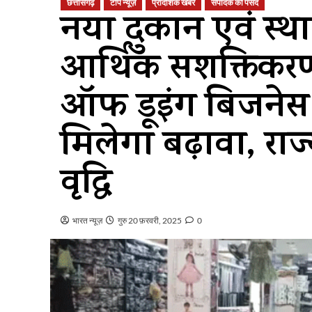
छत्तीसगढ़
टॉप न्यूज़
प्रादेशिक खबर
संपादक की पसंद
नया दुकान एवं स्
आर्थिक सशक्तिकर
ऑफ डूइंग बिजनेस
मिलेगा बढ़ावा, राज्
वृद्धि
भारत न्यूज़
गुरु 20 फ़रवरी, 2025
0