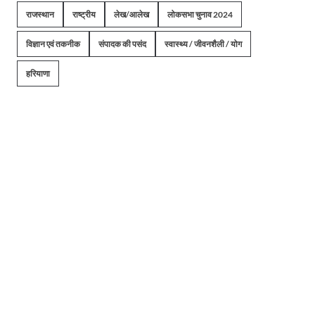
राजस्थान
राष्ट्रीय
लेख/आलेख
लोकसभा चुनाव 2024
विज्ञान एवं तकनीक
संपादक की पसंद
स्वास्थ्य / जीवनशैली / योग
हरियाणा