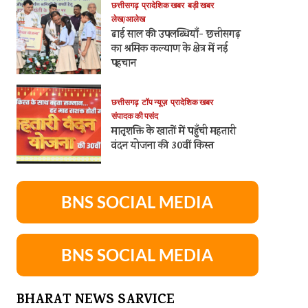
छत्तीसगढ़
प्रादेशिक खबर
बड़ी खबर
लेख/आलेख
ढाई साल की उपलब्धियाँ- छत्तीसगढ़
का श्रमिक कल्याण के क्षेत्र में नई
पहचान
छत्तीसगढ़
टॉप न्यूज़
प्रादेशिक खबर
संपादक की पसंद
मातृशक्ति के खातों में पहुँची महतारी
वंदन योजना की 30वीं किस्त
BNS SOCIAL MEDIA
BNS SOCIAL MEDIA
BHARAT NEWS SARVICE