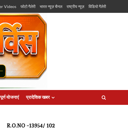
er Videos
फोटो गैलेरी
भारत न्यूज़ चैनल
राष्ट्रीय न्यूज़
विडियो गैलेरी
पूर्ण योजनाएं
प्रादेशिक खबर
R.O.NO -13954/ 102