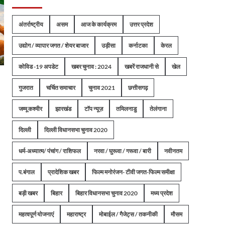
अंतर्राष्ट्रीय
असम
आज के कार्यक्रम
उत्तर प्रदेश
उद्योग / व्यापार जगत / शेयर बाजार
उड़ीसा
कर्नाटका
केरल
कोविड -19 अपडेट
खबर चुनाव : 2024
खबरें राजधानी से
खेल
गुजरात
चर्चित समाचार
चुनाव 2021
छत्तीसगढ़
जम्मू कश्मीर
झारखंड
टॉप न्यूज़
तमिलनाडु
तेलंगाना
दिल्ली
दिल्ली विधानसभा चुनाव 2020
धर्म-अध्यात्म/ पंचांग / राशिफल
नरवा / घुरूवा / गरूवा / बारी
नवीनतम
प.बंगाल
प्रादेशिक खबर
फिल्म मनोरंजन- टीवी जगत-फिल्म समीक्षा
बड़ी खबर
बिहार
बिहार विधानसभा चुनाव 2020
मध्य प्रदेश
महत्वपूर्ण योजनाएं
महाराष्ट्र
मोबाईल / गैजेट्स / तकनीकी
मौसम