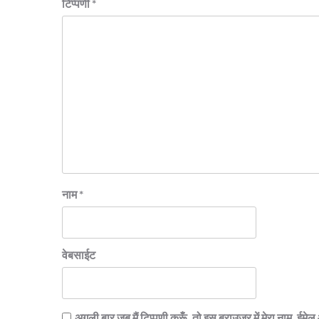
टिप्पणी
*
नाम
*
वेबसाईट
अगली बार जब मैं टिप्पणी करूँ, तो इस ब्राउज़र में मेरा नाम, ईम