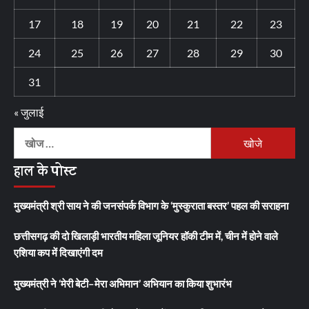
17
18
19
20
21
22
23
24
25
26
27
28
29
30
31
« जुलाई
निम्न
को
हाल के पोस्ट
खोजें:
मुख्यमंत्री श्री साय ने की जनसंपर्क विभाग के ‘मुस्कुराता बस्तर’ पहल की सराहना
छत्तीसगढ़ की दो खिलाड़ी भारतीय महिला जूनियर हॉकी टीम में, चीन में होने वाले
एशिया कप में दिखाएंगी दम
मुख्यमंत्री ने ‘मेरी बेटी–मेरा अभिमान’ अभियान का किया शुभारंभ