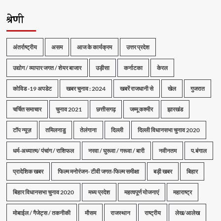
श्रेणी
अंतर्राष्ट्रीय
असम
आज के कार्यक्रम
उत्तर प्रदेश
उद्योग / व्यापार जगत / शेयर बाजार
उड़ीसा
कर्नाटका
केरल
कोविड -19 अपडेट
खबर चुनाव : 2024
खबरें राजधानी से
खेल
गुजरात
चर्चित समाचार
चुनाव 2021
छत्तीसगढ़
जम्मू कश्मीर
झारखंड
टॉप न्यूज़
तमिलनाडु
तेलंगाना
दिल्ली
दिल्ली विधानसभा चुनाव 2020
धर्म-अध्यात्म/ पंचांग / राशिफल
नरवा / घुरूवा / गरूवा / बारी
नवीनतम
प.बंगाल
प्रादेशिक खबर
फिल्म मनोरंजन- टीवी जगत-फिल्म समीक्षा
बड़ी खबर
बिहार
बिहार विधानसभा चुनाव 2020
मध्य प्रदेश
महत्वपूर्ण योजनाएं
महाराष्ट्र
मोबाईल / गैजेट्स / तकनीकी
मौसम
राजस्थान
राष्ट्रीय
लेख/आलेख