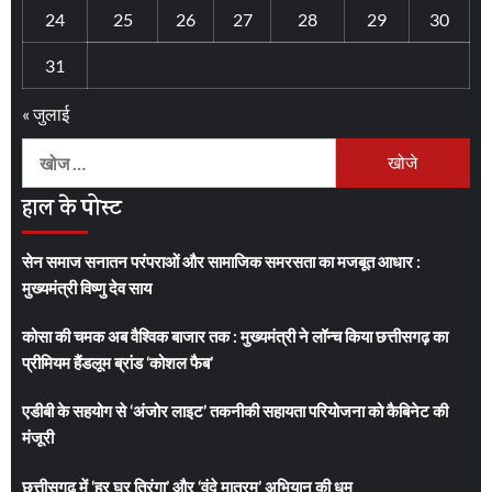
24
25
26
27
28
29
30
31
« जुलाई
निम्न
को
हाल के पोस्ट
खोजें:
सेन समाज सनातन परंपराओं और सामाजिक समरसता का मजबूत आधार :
मुख्यमंत्री विष्णु देव साय
कोसा की चमक अब वैश्विक बाजार तक : मुख्यमंत्री ने लॉन्च किया छत्तीसगढ़ का
प्रीमियम हैंडलूम ब्रांड ‘कोशल फैब’
एडीबी के सहयोग से ‘अंजोर लाइट’ तकनीकी सहायता परियोजना को कैबिनेट की
मंजूरी
छत्तीसगढ़ में ‘हर घर तिरंगा’ और ‘वंदे मातरम्’ अभियान की धूम