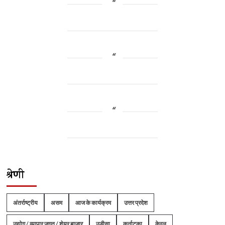
श्रेणी
अंतर्राष्ट्रीय
असम
आज के कार्यक्रम
उत्तर प्रदेश
उद्योग / व्यापार जगत / शेयर बाजार
उड़ीसा
कर्नाटका
केरल