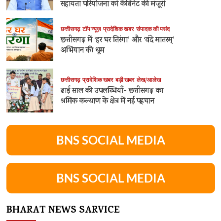
सहायता परियोजना को कैबिनेट की मंजूरी
छत्तीसगढ़
टॉप न्यूज़
प्रादेशिक खबर
संपादक की पसंद
छत्तीसगढ़ में ‘हर घर तिरंगा’ और ‘वंदे मातरम्’
अभियान की धूम
छत्तीसगढ़
प्रादेशिक खबर
बड़ी खबर
लेख/आलेख
ढाई साल की उपलब्धियाँ- छत्तीसगढ़ का
श्रमिक कल्याण के क्षेत्र में नई पहचान
BNS SOCIAL MEDIA
BNS SOCIAL MEDIA
BHARAT NEWS SARVICE