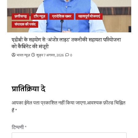
छत्तीसगढ़
टॉप न्यूज़
प्रादेशिक खबर
महत्वपूर्ण योजनाएं
संपादक की पसंद
एडीबी के सहयोग से ‘अंजोर लाइट’ तकनीकी सहायता परियोजना
को कैबिनेट की मंजूरी
भारत न्यूज़
शुक्र 7 अगस्त, 2026
0
प्रातिक्रिया दे
आपका ईमेल पता प्रकाशित नहीं किया जाएगा.
आवश्यक फ़ील्ड चिह्नित
हैं
*
टिप्पणी
*