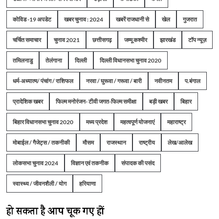
कोविड -19 अपडेट
खबर चुनाव : 2024
खबरें राजधानी से
खेल
गुजरात
चर्चित समाचार
चुनाव 2021
छत्तीसगढ़
जम्मू कश्मीर
झारखंड
टॉप न्यूज़
तमिलनाडु
तेलंगाना
दिल्ली
दिल्ली विधानसभा चुनाव 2020
धर्म-अध्यात्म/ पंचांग / राशिफल
नरवा / घुरूवा / गरूवा / बारी
नवीनतम
प.बंगाल
प्रादेशिक खबर
फिल्म मनोरंजन- टीवी जगत-फिल्म समीक्षा
बड़ी खबर
बिहार
बिहार विधानसभा चुनाव 2020
मध्य प्रदेश
महत्वपूर्ण योजनाएं
महाराष्ट्र
मोबाईल / गैजेट्स / तकनीकी
मौसम
राजस्थान
राष्ट्रीय
लेख/आलेख
लोकसभा चुनाव 2024
विज्ञान एवं तकनीक
संपादक की पसंद
स्वास्थ्य / जीवनशैली / योग
हरियाणा
हो सकता है आप चूक गए हों