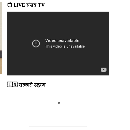
📺 LIVE संसद TV
🇮🇳 सरकारी उद्धरण