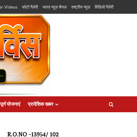
er Videos
फोटो गैलेरी
भारत न्यूज़ चैनल
राष्ट्रीय न्यूज़
विडियो गैलेरी
पूर्ण योजनाएं
प्रादेशिक खबर
R.O.NO -13954/ 102