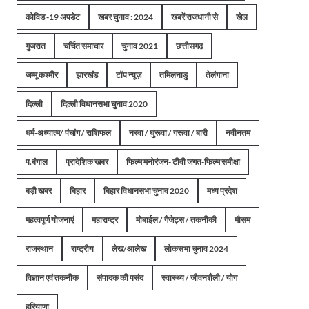
कोविड -19 अपडेट
खबर चुनाव : 2024
खबरें राजधानी से
खेल
गुजरात
चर्चित समाचार
चुनाव 2021
छत्तीसगढ़
जम्मू कश्मीर
झारखंड
टॉप न्यूज़
तमिलनाडु
तेलंगाना
दिल्ली
दिल्ली विधानसभा चुनाव 2020
धर्म-अध्यात्म/ पंचांग / राशिफल
नरवा / घुरूवा / गरूवा / बारी
नवीनतम
प.बंगाल
प्रादेशिक खबर
फिल्म मनोरंजन- टीवी जगत-फिल्म समीक्षा
बड़ी खबर
बिहार
बिहार विधानसभा चुनाव 2020
मध्य प्रदेश
महत्वपूर्ण योजनाएं
महाराष्ट्र
मोबाईल / गैजेट्स / तकनीकी
मौसम
राजस्थान
राष्ट्रीय
लेख/आलेख
लोकसभा चुनाव 2024
विज्ञान एवं तकनीक
संपादक की पसंद
स्वास्थ्य / जीवनशैली / योग
हरियाणा