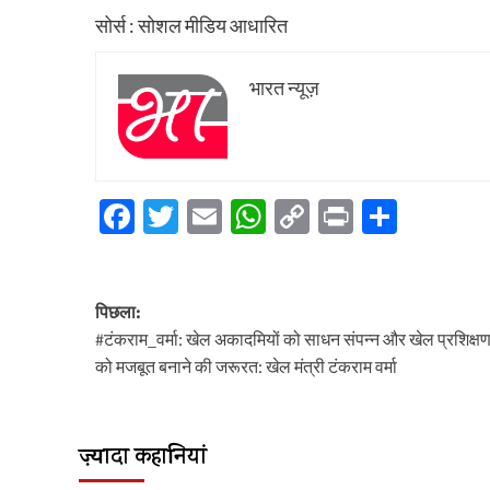
सोर्स : सोशल मीडिय आधारित
भारत न्यूज़
Facebook
Twitter
Email
WhatsApp
Copy
Print
Share
Link
पोस्ट
पिछला:
नेविगेशन
#टंकराम_वर्मा: खेल अकादमियों को साधन संपन्न और खेल प्रशिक्षण 
को मजबूत बनाने की जरूरत: खेल मंत्री टंकराम वर्मा
ज़्यादा कहानियां