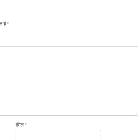
 हैं
*
ईमेल
*