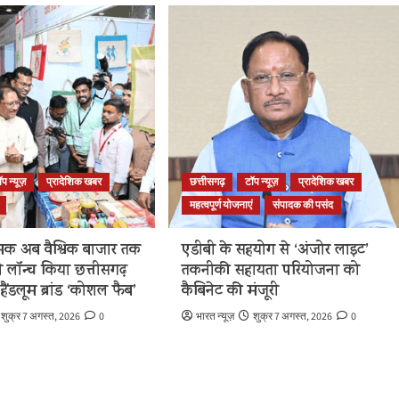
ॉप न्यूज़
प्रादेशिक खबर
छत्तीसगढ़
टॉप न्यूज़
प्रादेशिक खबर
महत्वपूर्ण योजनाएं
संपादक की पसंद
क अब वैश्विक बाजार तक
एडीबी के सहयोग से ‘अंजोर लाइट’
 ने लॉन्च किया छत्तीसगढ़
तकनीकी सहायता परियोजना को
हैंडलूम ब्रांड ‘कोशल फैब’
कैबिनेट की मंजूरी
शुक्र 7 अगस्त, 2026
0
भारत न्यूज़
शुक्र 7 अगस्त, 2026
0